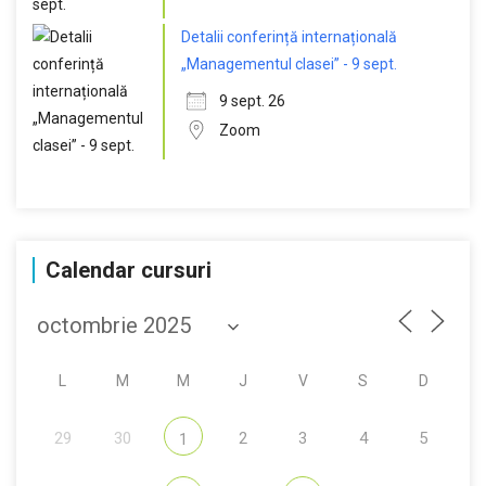
Detalii conferință internațională
„Managementul clasei” - 9 sept.
9 sept. 26
Zoom
Calendar cursuri
L
M
M
J
V
S
D
29
30
2
3
4
5
1