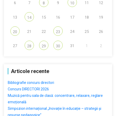
6
7
9
11
12
8
10
13
15
16
17
18
19
14
21
22
24
25
26
20
23
27
31
1
2
28
29
30
Articole recente
Bibliografie concurs directori
Concurs DIRECTORI 2026
Muzică pentru sala de clasă: concentrare, relaxare, reglare
emoțională
Simpozion internațional „Inovație în educație – strategii și
resurse pedagogice”