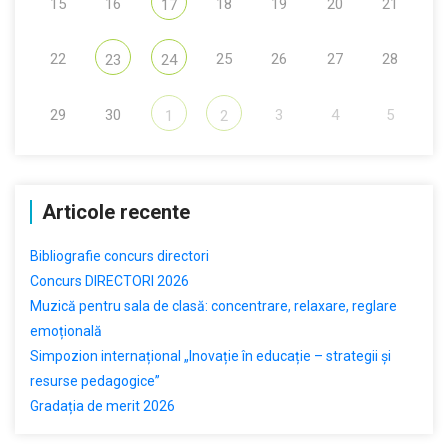
15
16
18
19
20
21
17
22
25
26
27
28
23
24
29
30
3
4
5
1
2
Articole recente
Bibliografie concurs directori
Concurs DIRECTORI 2026
Muzică pentru sala de clasă: concentrare, relaxare, reglare
emoțională
Simpozion internațional „Inovație în educație – strategii și
resurse pedagogice”
Gradația de merit 2026