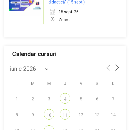
didactică” (15 sept.)
15 sept. 26
Zoom
Calendar cursuri
L
M
M
J
V
S
D
1
2
3
5
6
7
4
8
9
12
13
14
10
11