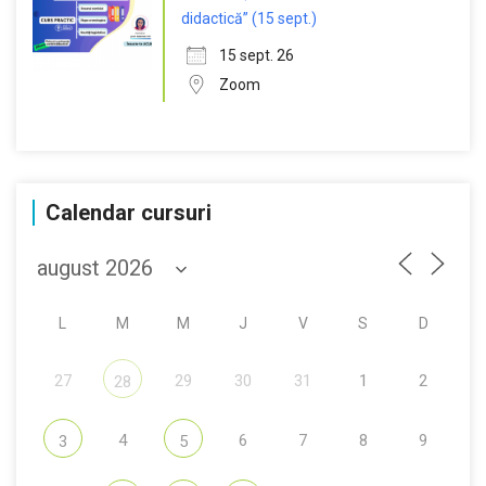
didactică” (15 sept.)
15 sept. 26
Zoom
Calendar cursuri
L
M
M
J
V
S
D
27
29
30
31
1
2
28
4
6
7
8
9
3
5