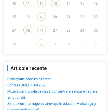
10
14
15
16
11
12
13
17
18
20
21
22
23
19
24
27
28
29
30
25
26
31
1
3
4
5
6
2
Articole recente
Bibliografie concurs directori
Concurs DIRECTORI 2026
Muzică pentru sala de clasă: concentrare, relaxare, reglare
emoțională
Simpozion internațional „Inovație în educație – strategii și
resurse pedagogice”