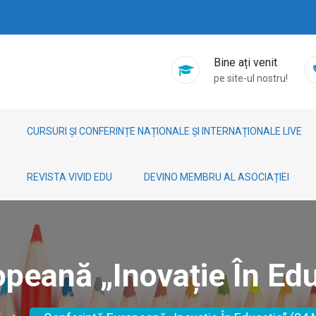
Bine ați venit
pe site-ul nostru!
CURSURI ȘI CONFERINȚE NAȚIONALE ȘI INTERNAȚIONALE LIVE
REVISTA VIVID EDU
DEVINO MEMBRU AL ASOCIAȚIEI
opeană „Inovație În Edu