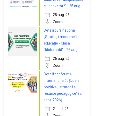
cu adevărat?” - 25 aug.
25 aug. 26
Zoom
Detalii curs național
„Strategii moderne în
educație - Clasa
Răsturnată” - 26 aug.
26 aug. 26
Zoom
Detalii conferință
internațională „Școala
pozitivă - strategii și
resurse pedagogice” (2
sept. 2026)
2 sept. 26
Zoom