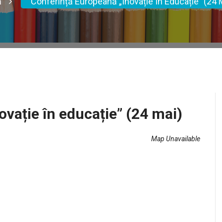
ă
Conferință Europeană „Inovație În Educație” (24 
vație în educație” (24 mai)
Map Unavailable