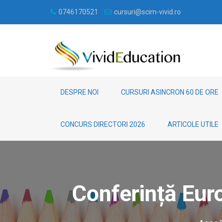
0746170521
cursuri@scim-vivid.ro
DESPRE NOI
CURSURI ASINCRON 60 DE ORE
CONCURS DIRECTORI 2026
ARTICOLE UTILE
Conferință Eur