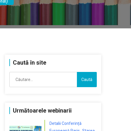
Mai)
Caută în site
Caută
după:
Următoarele webinarii
Detalii Conferință
Europeană Paris „Starea