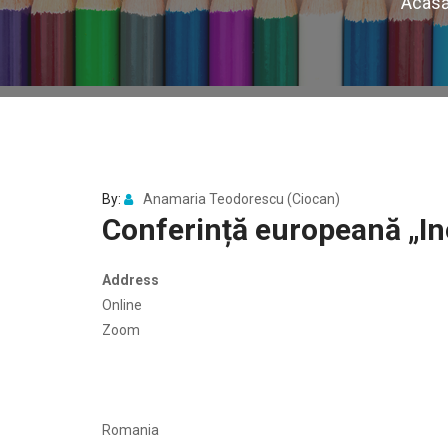
Acas
By:
Anamaria Teodorescu (Ciocan)
Conferință europeană „Ino
Address
Online
Zoom
Romania