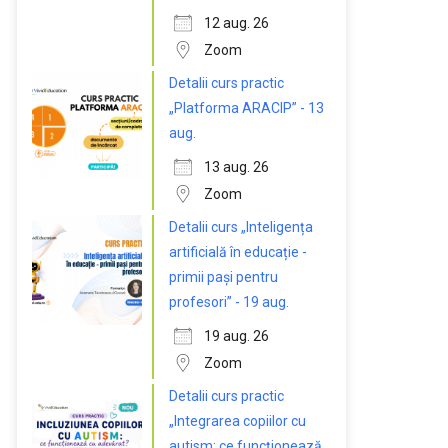
12 aug. 26
Zoom
Detalii curs practic
„Platforma ARACIP” - 13
aug.
13 aug. 26
Zoom
Detalii curs „Inteligența
artificială în educație -
primii pași pentru
profesori” - 19 aug.
19 aug. 26
Zoom
Detalii curs practic
„Integrarea copiilor cu
autism: ce funcționează