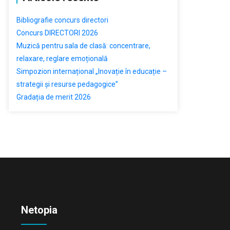
Bibliografie concurs directori
Concurs DIRECTORI 2026
Muzică pentru sala de clasă: concentrare,
relaxare, reglare emoțională
Simpozion internațional „Inovație în educație –
strategii și resurse pedagogice”
Gradația de merit 2026
Netopia