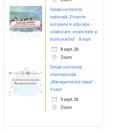
Detalii conferință
națională „Proiecte
europene în educație -
colaborare, creativitate și
bune practici” - 8 sept.
8 sept. 26
Zoom
Detalii conferință
internațională
„Managementul clasei” -
9 sept.
9 sept. 26
Zoom