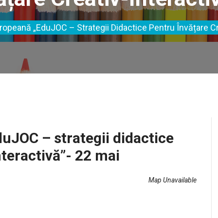
ropeană „EduJOC – Strategii Didactice Pentru Învățare Cre
uJOC – strategii didactice
nteractivă”- 22 mai
Map Unavailable