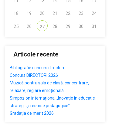
11
12
13
14
15
16
17
18
19
20
21
22
23
24
25
26
28
29
30
31
27
Articole recente
Bibliografie concurs directori
Concurs DIRECTORI 2026
Muzică pentru sala de clasă: concentrare,
relaxare, reglare emoțională
Simpozion internațional „Inovație în educație –
strategii și resurse pedagogice”
Gradația de merit 2026