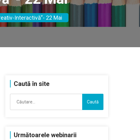
ativ-Interactivă”- 22 Mai
Caută în site
Caută
după:
Următoarele webinarii