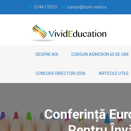
0746170521
cursuri@scim-vivid.ro
DESPRE NOI
CURSURI ASINCRON 60 DE ORE
CONCURS DIRECTORI 2026
ARTICOLE UTILE
Conferință Eur
Pentru Înv