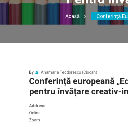
Acasă
Conferință Eu
By:
Anamaria Teodorescu (Ciocan)
Conferință europeană „Ed
pentru învățare creativ-i
Address
Online
Zoom