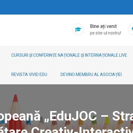
Bine ați venit
pe site-ul nostru!
CURSURI ȘI CONFERINȚE NAȚIONALE ȘI INTERNAȚIONALE LIVE
REVISTA VIVID EDU
DEVINO MEMBRU AL ASOCIAȚIEI
opeană „EduJOC – Stra
ățare Creativ-Interacti