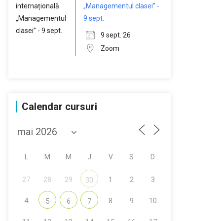
„Managementul clasei” -
9 sept.
9 sept. 26
Zoom
Calendar cursuri
L
M
M
J
V
S
D
27
28
29
1
2
3
30
4
8
9
10
5
6
7