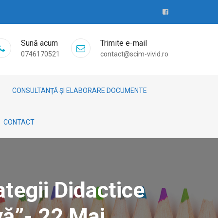
Sună acum
Trimite e-mail
0746170521
contact@scim-vivid.ro
CONSULTANŢĂ ȘI ELABORARE DOCUMENTE
CONTACT
tegii Didactice
vă”- 22 Mai