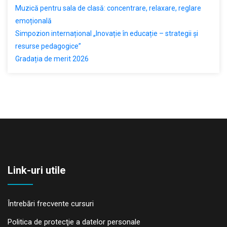
Muzică pentru sala de clasă: concentrare, relaxare, reglare
emoțională
Simpozion internațional „Inovație în educație – strategii și
resurse pedagogice”
Gradația de merit 2026
Link-uri utile
Întrebări frecvente cursuri
Politica de protecţie a datelor personale