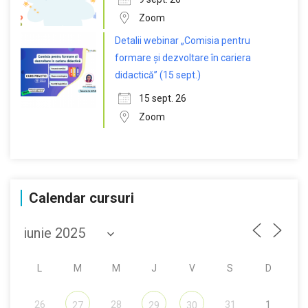
Zoom
Detalii webinar „Comisia pentru
formare și dezvoltare în cariera
didactică” (15 sept.)
15 sept. 26
Zoom
Calendar cursuri
L
M
M
J
V
S
D
26
28
31
1
27
29
30