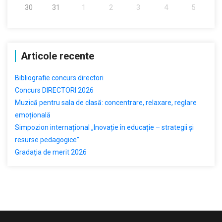
30
31
1
2
3
4
5
Articole recente
Bibliografie concurs directori
Concurs DIRECTORI 2026
Muzică pentru sala de clasă: concentrare, relaxare, reglare
emoțională
Simpozion internațional „Inovație în educație – strategii și
resurse pedagogice”
Gradația de merit 2026