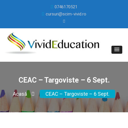
0746170521
cursuri@scim-vivid.ro
CEAC – Targoviste – 6 Sept.
Acasă
CEAC – Targoviste – 6 Sept.