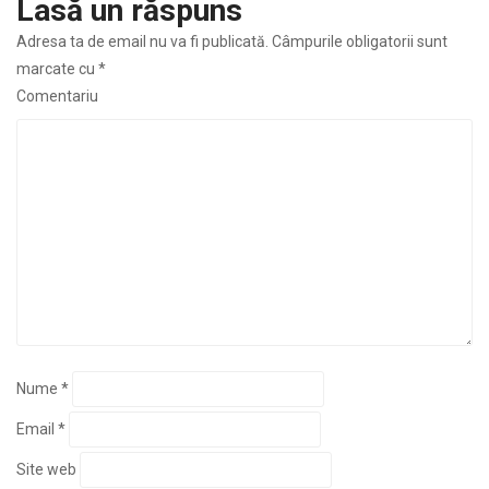
Lasă un răspuns
în
Adresa ta de email nu va fi publicată.
Câmpurile obligatorii sunt
articole
marcate cu
*
Comentariu
Nume
*
Email
*
Site web