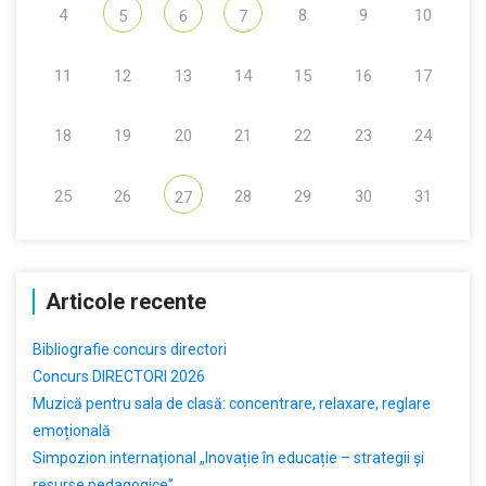
4
8
9
10
5
6
7
11
12
13
14
15
16
17
18
19
20
21
22
23
24
25
26
28
29
30
31
27
Articole recente
Bibliografie concurs directori
Concurs DIRECTORI 2026
Muzică pentru sala de clasă: concentrare, relaxare, reglare
emoțională
Simpozion internațional „Inovație în educație – strategii și
resurse pedagogice”