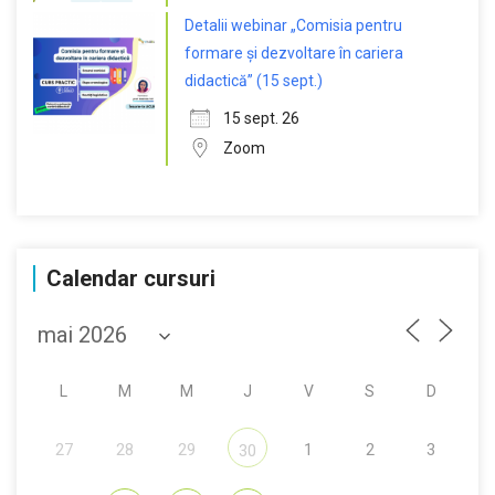
Detalii webinar „Comisia pentru
formare și dezvoltare în cariera
didactică” (15 sept.)
15 sept. 26
Zoom
Calendar cursuri
L
M
M
J
V
S
D
27
28
29
1
2
3
30