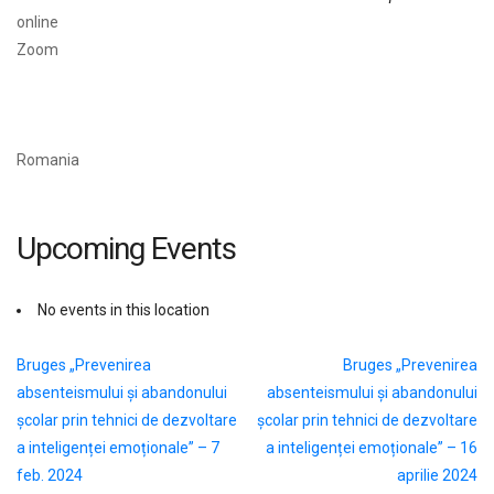
online
Zoom
Romania
Upcoming Events
No events in this location
Navigare
Bruges „Prevenirea
Bruges „Prevenirea
absenteismului și abandonului
absenteismului și abandonului
în
școlar prin tehnici de dezvoltare
școlar prin tehnici de dezvoltare
articole
a inteligenței emoționale” – 7
a inteligenței emoționale” – 16
feb. 2024
aprilie 2024