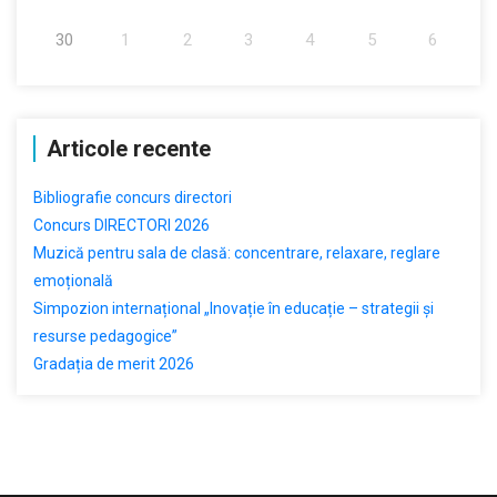
30
1
2
3
4
5
6
Articole recente
Bibliografie concurs directori
Concurs DIRECTORI 2026
Muzică pentru sala de clasă: concentrare, relaxare, reglare
emoțională
Simpozion internațional „Inovație în educație – strategii și
resurse pedagogice”
Gradația de merit 2026