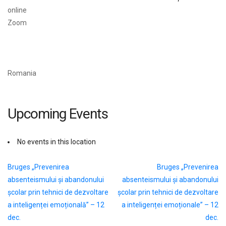
online
Zoom
Romania
Upcoming Events
No events in this location
Navigare
Bruges „Prevenirea
Bruges „Prevenirea
absenteismului și abandonului
absenteismului și abandonului
în
școlar prin tehnici de dezvoltare
școlar prin tehnici de dezvoltare
articole
a inteligenței emoțională” – 12
a inteligenței emoționale” – 12
dec.
dec.