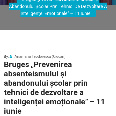
Abandonului Școlar Prin Tehnici De Dezvoltare A
Inteligenței Emoționale” – 11 Iunie
By:
Anamaria Teodorescu (Ciocan)
Bruges „Prevenirea
absenteismului și
abandonului școlar prin
tehnici de dezvoltare a
inteligenței emoționale” – 11
iunie