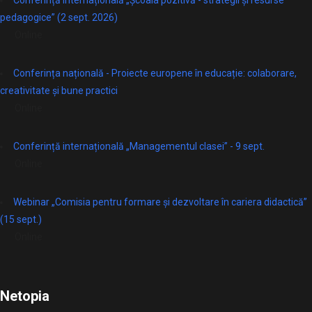
Conferință internațională „Școala pozitivă - strategii și resurse
pedagogice” (2 sept. 2026)
Online
Conferința națională - Proiecte europene în educație: colaborare,
creativitate și bune practici
Online
Conferință internațională „Managementul clasei” - 9 sept.
Online
Webinar „Comisia pentru formare și dezvoltare în cariera didactică”
(15 sept.)
Online
Netopia