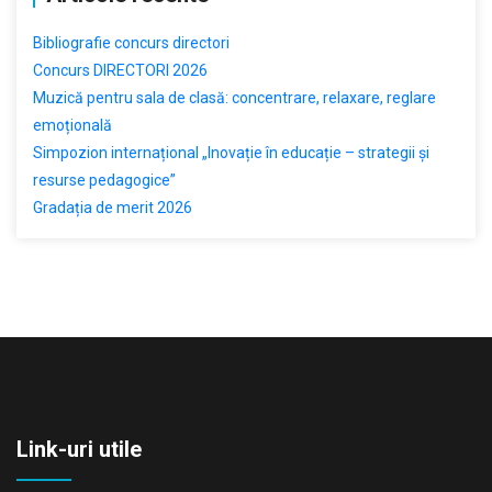
Bibliografie concurs directori
Concurs DIRECTORI 2026
Muzică pentru sala de clasă: concentrare, relaxare, reglare
emoțională
Simpozion internațional „Inovație în educație – strategii și
resurse pedagogice”
Gradația de merit 2026
Link-uri utile