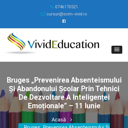
0746170521
cursuri@scim-vivid.ro
Bruges „Prevenirea Absenteismului
Și Abandonului Școlar Prin Tehnici
De Dezvoltare A Inteligenței
Emoționale” – 11 Iunie
Acasă
Bruges „Prevenirea Absenteismului Și