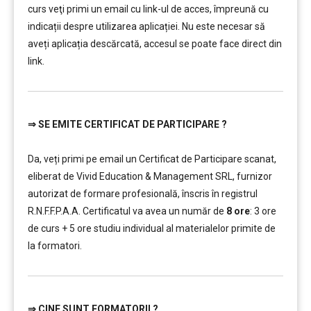
curs veţi primi un email cu link-ul de acces, împreună cu
indicații despre utilizarea aplicației. Nu este necesar să
aveți aplicația descărcată, accesul se poate face direct din
link.
⇒
SE EMITE CERTIFICAT DE PARTICIPARE ?
…………..
Da, veți primi pe email un Certificat de Participare scanat,
eliberat de Vivid Education & Management SRL, furnizor
autorizat de formare profesională, înscris în registrul
R.N.F.F.P.A.A. Certificatul va avea un număr de
8 ore
: 3 ore
de curs + 5 ore studiu individual al materialelor primite de
la formatori.
⇒
CINE SUNT FORMATORII ?