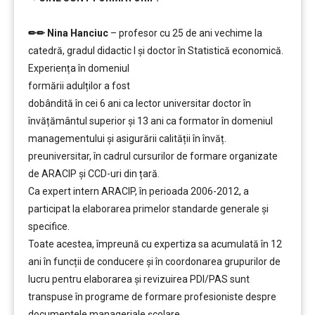
…………..
✏✏ Nina Hanciuc
– profesor cu 25 de ani vechime la
catedră, gradul didactic I şi doctor în Statistică economică.
Experiența în domeniul
formării adulților a fost
dobândită în cei 6 ani ca lector universitar doctor în
învățământul superior şi 13 ani ca formator în domeniul
managementului şi asigurării calității în învăț.
preuniversitar, în cadrul cursurilor de formare organizate
de ARACIP şi CCD-uri din țară.
Ca expert intern ARACIP, în perioada 2006-2012, a
participat la elaborarea primelor standarde generale şi
specifice.
Toate acestea, împreună cu expertiza sa acumulată în 12
ani în funcții de conducere şi în coordonarea grupurilor de
lucru pentru elaborarea şi revizuirea PDI/PAS sunt
transpuse în programe de formare profesioniste despre
documentele manageriale şcolare.