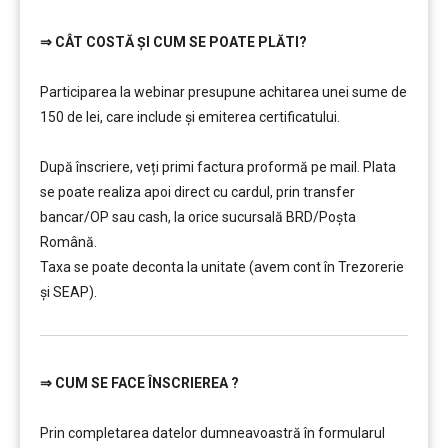
⇒
CÂT COSTĂ ȘI CUM SE POATE PLĂTI?
…………..
Participarea la webinar presupune achitarea unei sume de
150 de lei, care include şi emiterea certificatului.
…………..
După înscriere, veți primi factura proformă pe mail. Plata
se poate realiza apoi direct cu cardul, prin transfer
bancar/OP sau cash, la orice sucursală BRD/Poșta
Română.
Taxa se poate deconta la unitate (avem cont în Trezorerie
și SEAP).
⇒
CUM SE FACE ÎNSCRIEREA ?
…………..
Prin completarea datelor dumneavoastră în formularul