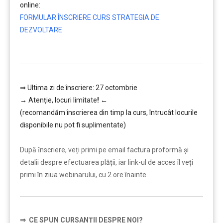
online:
FORMULAR ÎNSCRIERE CURS STRATEGIA DE
DEZVOLTARE
…………..
⇒ Ultima zi de înscriere: 27 octombrie
→
Atenție, lo
curi limitate
!
←
(recomandăm înscrierea din timp la curs, întrucât locurile
disponibile nu pot fi suplimentate)
…………..
După ȋnscriere, veți primi pe email factura proformă și
detalii despre efectuarea plății, iar link-ul de acces îl veți
primi în ziua webinarului, cu 2 ore înainte.
⇒
CE SPUN CURSANȚII DESPRE NOI?