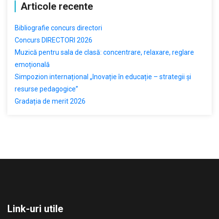
Articole recente
Bibliografie concurs directori
Concurs DIRECTORI 2026
Muzică pentru sala de clasă: concentrare, relaxare, reglare
emoțională
Simpozion internațional „Inovație în educație – strategii și
resurse pedagogice”
Gradația de merit 2026
Link-uri utile