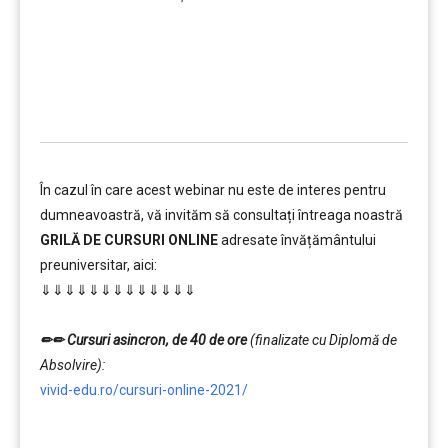
…………..
În cazul în care acest webinar nu este de interes pentru
dumneavoastră, vă invităm să consultați întreaga noastră
GRILĂ DE CURSURI ONLINE
adresate învățământului
preuniversitar, aici:
⇓⇓⇓⇓⇓⇓⇓⇓⇓⇓⇓⇓⇓
…………..
✏✏ Cursuri asincron, de 40 de ore
(finalizate cu Diplomă de
Absolvire):
vivid-edu.ro/cursuri-online-2021/
…………..