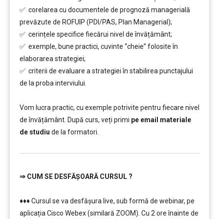
✅ corelarea cu documentele de prognoză managerială
prevăzute de ROFUIP (PDI/PAS, Plan Managerial);
✅ cerințele specifice fiecărui nivel de învățământ;
✅ exemple, bune practici, cuvinte “cheie” folosite în
elaborarea strategiei;
✅ criterii de evaluare a strategiei în stabilirea punctajului
de la proba interviului.
………………………
Vom lucra practic, cu exemple potrivite pentru fiecare nivel
de învățământ. După curs, veți primi
pe email materiale
de studiu
de la formatori.
⇒
CUM SE DESFĂȘOARĂ CURSUL ?
…………..
♦♦♦ Cursul se va desfășura live, sub formă de webinar, pe
aplicația Cisco Webex (similară ZOOM). Cu 2 ore înainte de