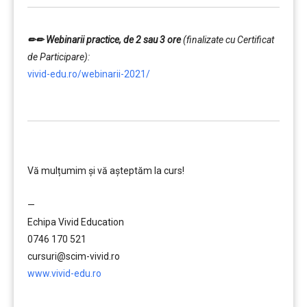
✏✏ Webinarii practice, de 2 sau 3 ore
(finalizate cu Certificat
de Participare):
vivid-edu.ro/webinarii-2021/
…………..
………….
Vă mulțumim și vă aşteptăm la curs!
…………..
—
Echipa Vivid Education
0746 170 521
cursuri@scim-vivid.ro
www.vivid-edu.ro
…………..