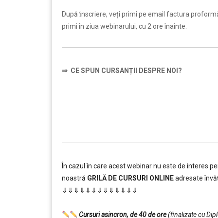
…………..
După ȋnscriere, veți primi pe email factura proformă ș
primi în ziua webinarului, cu 2 ore înainte.
⇒
CE SPUN CURSANȚII DESPRE NOI?
…………..
În cazul în care acest webinar nu este de interes p
noastră
GRILĂ DE CURSURI ONLINE
adresate învăț
⇓⇓⇓⇓⇓⇓⇓⇓⇓⇓⇓⇓⇓
…………..
Cursuri asincron, de 40 de ore
(finalizate cu Di