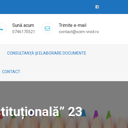
Sună acum
Trimite e-mail
0746170521
contact@scim-vivid.ro
CONSULTANŢĂ ȘI ELABORARE DOCUMENTE
CONTACT
tituțională” 23