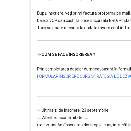
…………..
După înscriere, veți primi factura proformă pe mail. 
bancar/OP sau cash, la orice sucursală BRD/Poșt
Taxa se poate deconta la unitate (avem cont în Tre
⇒
CUM SE FACE ÎNSCRIEREA ?
…………..
Prin completarea datelor dumneavoastră în formula
FORMULAR ÎNSCRIERE CURS STRATEGIA DE DEZVO
…………..
⇒ Ultima zi de înscriere: 23 septembrie
→
Atenție, lo
curi limitate
!
←
(recomandăm înscrierea din timp la curs, întrucât lo