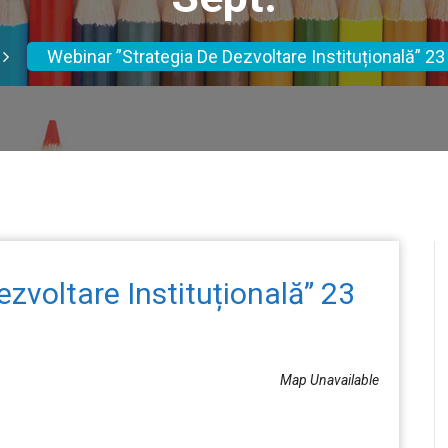
Webinar ”Strategia De Dezvoltare Instituțională” 23
zvoltare Instituțională” 23
Map Unavailable