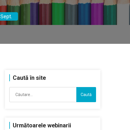
 Sept.
Caută în site
Caută
după:
Următoarele webinarii