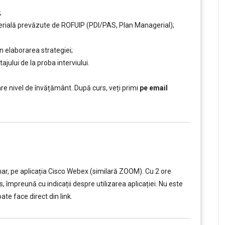
;
ială prevăzute de ROFUIP (PDI/PAS, Plan Managerial);
n elaborarea strategiei;
ajului de la proba interviului.
are nivel de învățământ. După curs, veți primi
pe email
nar, pe aplicația Cisco Webex (similară ZOOM). Cu 2 ore
s, împreună cu indicații despre utilizarea aplicației. Nu este
te face direct din link.