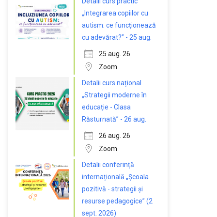
Detalii curs practic
„Integrarea copiilor cu
autism: ce funcționează
cu adevărat?” - 25 aug.
25 aug. 26
Zoom
Detalii curs național
„Strategii moderne în
educație - Clasa
Răsturnată” - 26 aug.
26 aug. 26
Zoom
Detalii conferință
internațională „Școala
pozitivă - strategii și
resurse pedagogice” (2
sept. 2026)