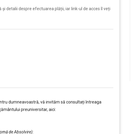
i detalii despre efectuarea plății, iar link-ul de acces îl veți
entru dumneavoastră, vă invităm să consultați întreaga
ământului preuniversitar, aici:
plomă de Absolvire):