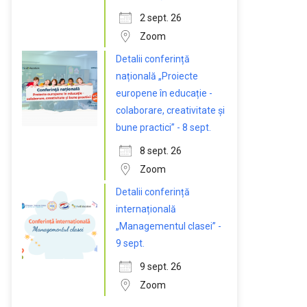
2 sept. 26
Zoom
Detalii conferință
națională „Proiecte
europene în educație -
colaborare, creativitate și
bune practici” - 8 sept.
8 sept. 26
Zoom
Detalii conferință
internațională
„Managementul clasei” -
9 sept.
9 sept. 26
Zoom