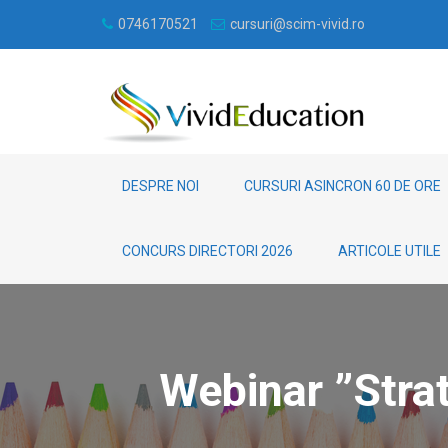
0746170521
cursuri@scim-vivid.ro
DESPRE NOI
CURSURI ASINCRON 60 DE ORE
CONCURS DIRECTORI 2026
ARTICOLE UTILE
Webinar ”Strat