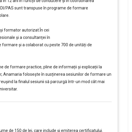
în 12 ani în funcții de conducere şi în coordonarea
a PDI/PAS sunt transpuse în programe de formare
lare.
și formator autorizat.
În cei
sionale și a consultanței în
ormare și a colaborat cu peste 700 de unități de
e formare practice, pline de informații și explicații la
tor, Anamaria folosește în susținerea sesiunilor de formare un
, reușind la finalul sesiunii să parcurgă într-un mod cât mai
iversitar.
e de 150 de lei, care include şi emiterea certificatului.