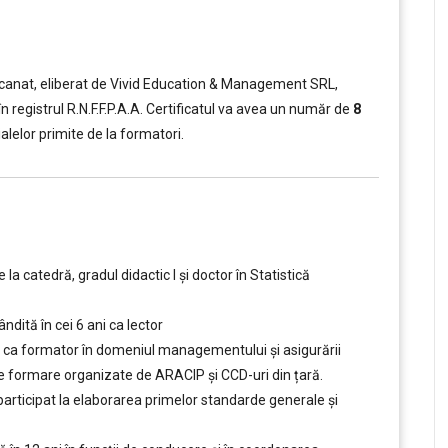
e scanat, eliberat de Vivid Education & Management SRL,
n registrul R.N.F.F.P.A.A. Certificatul va avea un număr de
8
ialelor primite de la formatori.
a catedră, gradul didactic I şi doctor în Statistică
ndită în cei 6 ani ca lector
ni ca formator în domeniul managementului şi asigurării
or de formare organizate de ARACIP şi CCD-uri din țară.
articipat la elaborarea primelor standarde generale şi