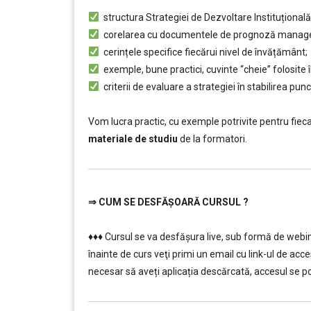
…………..
structura Strategiei de Dezvoltare Instituțională
corelarea cu documentele de prognoză manager
cerințele specifice fiecărui nivel de învățământ;
exemple, bune practici, cuvinte “cheie” folosite î
criterii de evaluare a strategiei în stabilirea punct
………………………
Vom lucra practic, cu exemple potrivite pentru fiec
materiale de studiu
de la formatori.
⇒
CUM SE DESFĂȘOARĂ CURSUL ?
…………..
♦♦♦ Cursul se va desfășura live, sub formă de webi
înainte de curs veţi primi un email cu link-ul de acce
necesar să aveți aplicația descărcată, accesul se poa