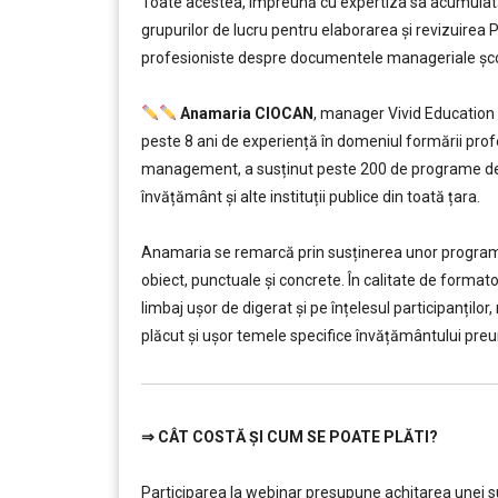
Toate acestea, împreună cu expertiza sa acumulată 
grupurilor de lucru pentru elaborarea şi revizuire
profesioniste despre documentele manageriale şco
…..
Anamaria CIOCAN
, manager Vivid Education 
peste 8 ani de experiență în domeniul formării profe
management, a susținut peste 200 de programe de f
învățământ şi alte instituții publice din toată țara.
………
Anamaria se remarcă prin susținerea unor programe d
obiect, punctuale și concrete. În calitate de forma
limbaj ușor de digerat și pe înțelesul participanților
plăcut și ușor temele specifice învățământului preun
⇒
CÂT COSTĂ ȘI CUM SE POATE PLĂTI?
…………..
Participarea la webinar presupune achitarea unei sum