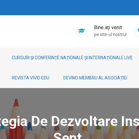
Bine ați venit
pe site-ul nostru!
CURSURI ȘI CONFERINȚE NAȚIONALE ȘI INTERNAȚIONALE LIVE
REVISTA VIVID EDU
DEVINO MEMBRU AL ASOCIAȚIEI
egia De Dezvoltare Ins
Sept.