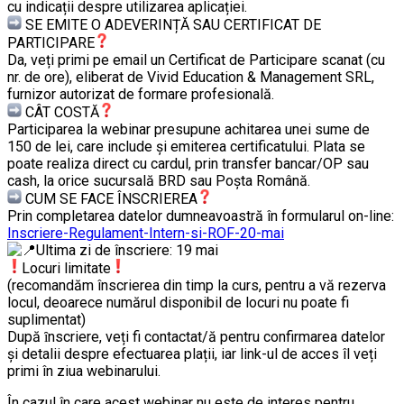
cu indicații despre utilizarea aplicației.
SE EMITE O ADEVERINȚĂ SAU CERTIFICAT DE
PARTICIPARE
Da, veți primi pe email un Certificat de Participare scanat (cu
nr. de ore), eliberat de Vivid Education & Management SRL,
furnizor autorizat de formare profesională.
CÂT COSTĂ
Participarea la webinar presupune achitarea unei sume de
150 de lei, care include şi emiterea certificatului. Plata se
poate realiza direct cu cardul, prin transfer bancar/OP sau
cash, la orice sucursală BRD sau Poșta Română.
CUM SE FACE ÎNSCRIEREA
Prin completarea datelor dumneavoastră în formularul on-line:
Inscriere-Regulament-Intern-si-ROF-20-mai
Ultima zi de înscriere: 19 mai
Locuri limitate
(recomandăm înscrierea din timp la curs, pentru a vă rezerva
locul, deoarece numărul disponibil de locuri nu poate fi
suplimentat)
După ȋnscriere, veți fi contactat/ă pentru confirmarea datelor
şi detalii despre efectuarea plații, iar link-ul de acces îl veți
primi în ziua webinarului.
În cazul în care acest webinar nu este de interes pentru