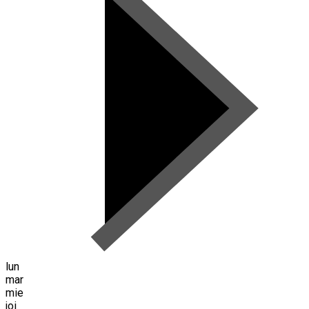
lun
mar
mie
joi