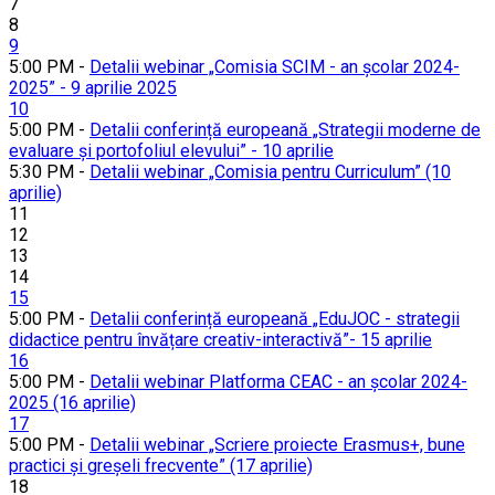
7
8
9
5:00 PM -
Detalii webinar „Comisia SCIM - an școlar 2024-
2025” - 9 aprilie 2025
10
5:00 PM -
Detalii conferință europeană „Strategii moderne de
evaluare și portofoliul elevului” - 10 aprilie
5:30 PM -
Detalii webinar „Comisia pentru Curriculum” (10
aprilie)
11
12
13
14
15
5:00 PM -
Detalii conferință europeană „EduJOC - strategii
didactice pentru învățare creativ-interactivă”- 15 aprilie
16
5:00 PM -
Detalii webinar Platforma CEAC - an școlar 2024-
2025 (16 aprilie)
17
5:00 PM -
Detalii webinar „Scriere proiecte Erasmus+, bune
practici și greșeli frecvente” (17 aprilie)
18