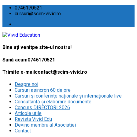
0746170521
cursuri@scim-vivid.ro
Bine ați venit
pe site-ul nostru!
Sună acum
0746170521
Trimite e-mail
contact@scim-vivid.ro
Despre noi
Cursuri asincron 60 de ore
Cursuri și conferințe naționale și internaționale live
Consultanţă și elaborare documente
Concurs DIRECTORI 2026
Articole utile
Revista Vivid Edu
Devino membru al Asociației
Contact