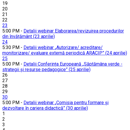
19
20
21
22
23
5:00 PM -
Detalii webinar Elaborarea/revizuirea procedurilor
din învățământ (23 aprilie)
24
5:30 PM -
Detalii webinar „Autorizare/ acreditare/
monitorizare/ evaluare externă periodică ARACIP” (24 aprilie)
25
5:00 PM -
Detalii Conferința Europeană „Săptămâna verde -
strategii și resurse pedagogice” (25 aprilie)
26
27
28
29
30
5:00 PM -
Detalii webinar „Comisia pentru formare și
dezvoltare în cariera didactică” (30 aprilie)
1
2
3