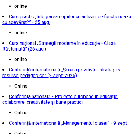
online
Curs practic „Integrarea copiilor cu autism: ce funcționează
cu adevărat?” - 25 aug.
online
Curs național „Strategii moderne în educație - Clasa
Răsturnată” (26 aug.)
online
Conferință internațională „Școala pozitivă - strategii și
resurse pedagogice” (2 sept. 2026)
Online
Conferința națională - Proiecte europene în educație:
colaborare, creativitate și bune practici
Online
Conferință internațională „Managementul clasei” - 9 sept.
Online