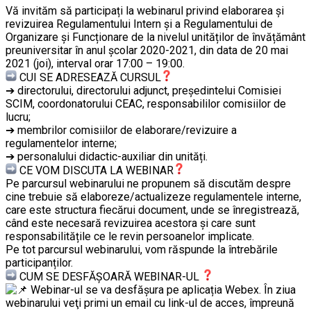
Vă invităm să participați la webinarul privind elaborarea și
revizuirea Regulamentului Intern și a Regulamentului de
Organizare și Funcționare de la nivelul unităților de învățământ
preuniversitar în anul şcolar 2020-2021, din data de 20 mai
2021 (joi), interval orar 17:00 – 19:00.
CUI SE ADRESEAZĂ CURSUL
➔ directorului, directorului adjunct, președintelui Comisiei
SCIM, coordonatorului CEAC, responsabililor comisiilor de
lucru;
➔ membrilor comisiilor de elaborare/revizuire a
regulamentelor interne;
➔ personalului didactic-auxiliar din unități.
CE VOM DISCUTA LA WEBINAR
Pe parcursul webinarului ne propunem să discutăm despre
cine trebuie să elaboreze/actualizeze regulamentele interne,
care este structura fiecărui document, unde se înregistrează,
când este necesară revizuirea acestora și care sunt
responsabilitățile ce le revin persoanelor implicate.
Pe tot parcursul webinarului, vom răspunde la întrebările
participanților.
CUM SE DESFĂȘOARĂ WEBINAR-UL
Webinar-ul se va desfășura pe aplicația Webex. În ziua
webinarului veţi primi un email cu link-ul de acces, împreună