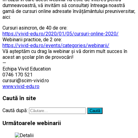
dumneavoastră, vă invităm să consultați întreaga noastră
gamă de cursuri online adresate învățământului preuniversitar,
aici:
Cursuri asincron, de 40 de ore:
https://vivid-edu.ro/2020/01/05/cursuri-online-2020/
Webinarii practice, de 2 ore:
https://vivid-edu.ro/events/categories/webinarii/
Vă aşteptăm cu drag la webinar şi vă dorim mult succes în
acest an şcolar plin de provocări!
—
Echipa Vivid Education
0746 170 521
cursuri@scim-vivid.ro
www.vivid-edu.ro
Caută în site
Caută după:
Următoarele webinarii