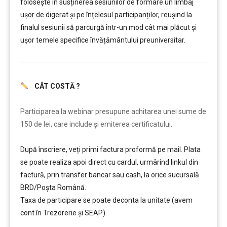
folosește în susținerea sesiunilor de formare un limbaj
ușor de digerat și pe înțelesul participanților, reușind la
finalul sesiunii să parcurgă într-un mod cât mai plăcut și
ușor temele specifice învățământului preuniversitar.
CÂT COSTĂ ?
………
Participarea la webinar presupune achitarea unei sume de
150 de lei, care include şi emiterea certificatului.
După înscriere, veți primi factura proformă pe mail. Plata
se poate realiza apoi direct cu cardul, urmârind linkul din
factură, prin transfer bancar sau cash, la orice sucursală
BRD/Poșta Română.
Taxa de participare se poate deconta la unitate (avem
cont în Trezorerie și SEAP).