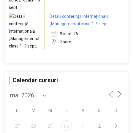
Detalii conferință internațională
„Managementul clasei” - 9 sept.
9 sept. 26
Zoom
Calendar cursuri
L
M
M
J
V
S
D
27
28
29
1
2
3
30