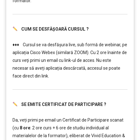
formator.
CUM SE DESFĂȘOARĂ CURSUL ?
………
♦♦♦ Cursul se va desfășura live, sub formă de webinar, pe
aplicația Cisco Webex (similară ZOOM). Cu 2 ore înainte de
curs veţi primi un email cu link-ul de acces. Nu este
necesar să aveți aplicația descărcată, accesul se poate
face direct din link.
SE EMITE CERTIFICAT DE PARTICIPARE ?
………
………
Da, veți primi pe email un Certificat de Participare scanat
(cu
8 ore
: 2 ore curs + 6 ore de studiu individual al
materialelor de la formator), eliberat de Vivid Education &