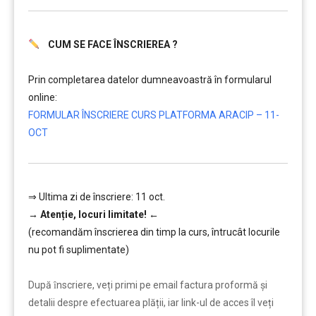
CUM SE FACE ÎNSCRIEREA ?
………
Prin completarea datelor dumneavoastră în formularul
online:
FORMULAR ÎNSCRIERE CURS PLATFORMA ARACIP – 11-
OCT
⇒ Ultima zi de înscriere: 11 oct.
→
Atenție, lo
curi limitate!
←
(recomandăm înscrierea din timp la curs, întrucât locurile
nu pot fi suplimentate)
………
După ȋnscriere, veți primi pe email factura proformă și
detalii despre efectuarea plății, iar link-ul de acces îl veți