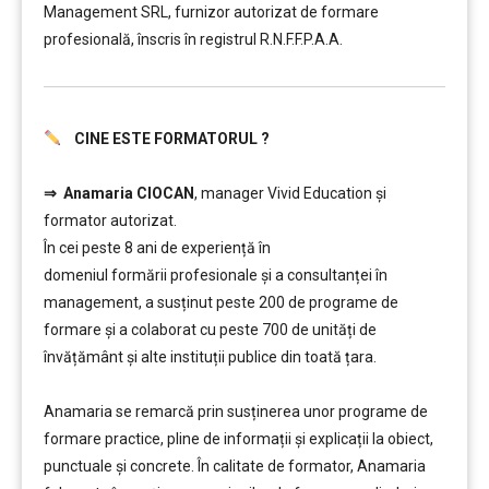
Management SRL, furnizor autorizat de formare
profesională, înscris în registrul R.N.F.F.P.A.A.
CINE ESTE FORMATORUL ?
………
⇒
Anamaria CIOCAN
, manager Vivid Education și
formator autorizat.
În cei peste 8 ani de experiență în
domeniul formării profesionale și a consultanței în
management, a susținut peste 200 de programe de
formare și a colaborat cu peste 700 de unități de
învățământ şi alte instituții publice din toată țara.
………
Anamaria se remarcă prin susținerea unor programe de
formare practice, pline de informații și explicații la obiect,
punctuale și concrete. În calitate de formator, Anamaria