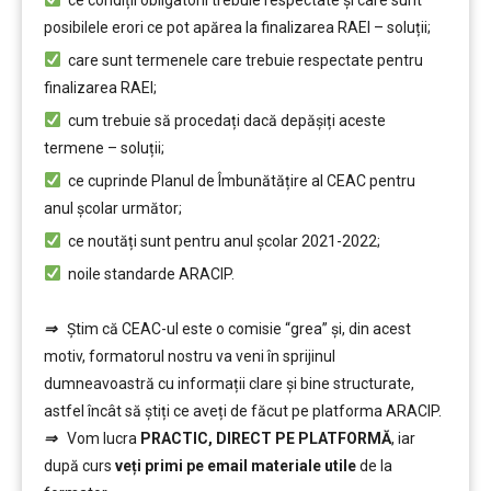
ce condiții obligatorii trebuie respectate şi care sunt
posibilele erori ce pot apărea la finalizarea RAEI – soluții;
care sunt termenele care trebuie respectate pentru
finalizarea RAEI;
cum trebuie să procedați dacă depăşiți aceste
termene – soluții;
ce cuprinde Planul de Îmbunătățire al CEAC pentru
anul şcolar următor;
ce noutăți sunt pentru anul şcolar 2021-2022;
noile standarde ARACIP.
⇒
Ştim că CEAC-ul este o comisie “grea” şi, din acest
motiv, formatorul nostru va veni în sprijinul
dumneavoastră cu informații clare și bine structurate,
astfel încât să știți ce aveți de făcut pe platforma ARACIP.
⇒
Vom lucra
PRACTIC, DIRECT PE PLATFORMĂ
, iar
după curs
veți primi pe email materiale utile
de la