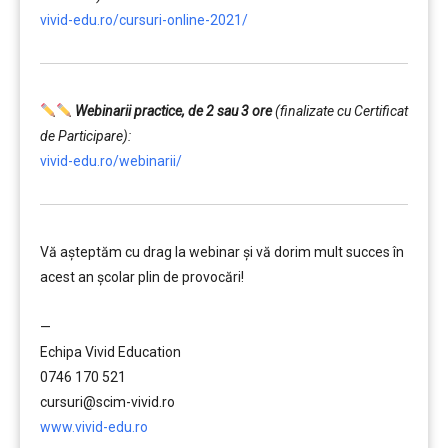
vivid-edu.ro/cursuri-online-2021/
Webinarii practice, de 2 sau 3 ore
(finalizate cu Certificat
de Participare):
vivid-edu.ro/webinarii/
Vă aşteptăm cu drag la webinar şi vă dorim mult succes în
acest an şcolar plin de provocări!
………
—
Echipa Vivid Education
0746 170 521
cursuri@scim-vivid.ro
www.vivid-edu.ro