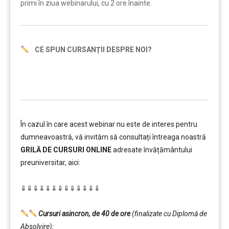
primi în ziua webinarului, cu 2 ore înainte.
CE SPUN CURSANȚII DESPRE NOI?
În cazul în care acest webinar nu este de interes pentru
dumneavoastră, vă invităm să consultați întreaga noastră
GRILĂ DE CURSURI ONLINE
adresate învățământului
preuniversitar, aici:
………
⇓⇓⇓⇓⇓⇓⇓⇓⇓⇓⇓⇓⇓
…………..
………
Cursuri asincron, de 40 de ore
(finalizate cu Diplomă de
Absolvire):