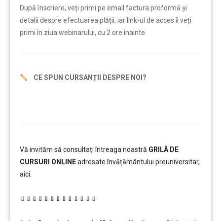
După ȋnscriere, veți primi pe email factura proformă și
detalii despre efectuarea plății, iar link-ul de acces îl veți
primi în ziua webinarului, cu 2 ore înainte.
CE SPUN CURSANȚII DESPRE NOI?
Vă invităm să consultați întreaga noastră
GRILĂ DE
CURSURI ONLINE
adresate învățământului preuniversitar,
aici:
………
⇓⇓⇓⇓⇓⇓⇓⇓⇓⇓⇓⇓⇓
…………..
………