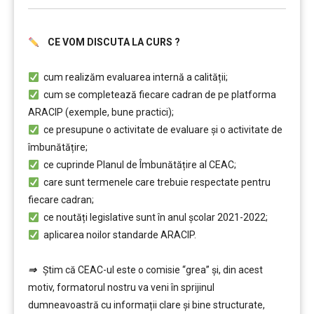
CE VOM DISCUTA LA CURS ?
………
cum realizăm evaluarea internă a calității;
cum se completează fiecare cadran de pe platforma
ARACIP (exemple, bune practici);
ce presupune o activitate de evaluare și o activitate de
îmbunătățire;
ce cuprinde Planul de Îmbunătățire al CEAC;
care sunt termenele care trebuie respectate pentru
fiecare cadran;
ce noutăți legislative sunt în anul școlar 2021-2022;
aplicarea noilor standarde ARACIP.
………
⇒
Ştim că CEAC-ul este o comisie “grea” şi, din acest
motiv, formatorul nostru va veni în sprijinul
dumneavoastră cu informații clare și bine structurate,