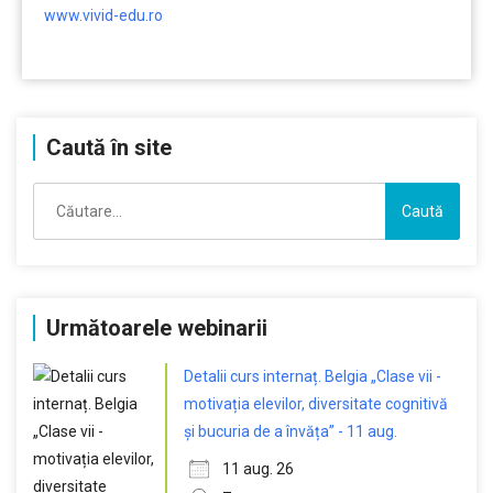
www.vivid-edu.ro
………
Caută în site
Caută
după:
Următoarele webinarii
Detalii curs internaț. Belgia „Clase vii -
motivația elevilor, diversitate cognitivă
și bucuria de a învăța” - 11 aug.
11 aug. 26