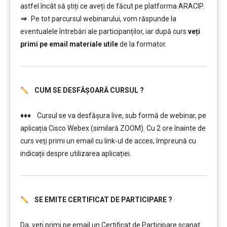
astfel încât să știți ce aveți de făcut pe platforma ARACIP.
⇒
Pe tot parcursul webinarului, vom răspunde la
eventualele întrebări ale participanților, iar după curs
veți
primi pe email materiale utile
de la formator.
CUM SE DESFĂȘOARĂ CURSUL ?
………
♦♦♦ Cursul se va desfășura live, sub formă de webinar, pe
aplicația Cisco Webex (similară ZOOM). Cu 2 ore înainte de
curs veţi primi un email cu link-ul de acces, împreună cu
indicații despre utilizarea aplicației.
SE EMITE CERTIFICAT DE PARTICIPARE ?
………
………
Da, veți primi pe email un Certificat de Participare scanat