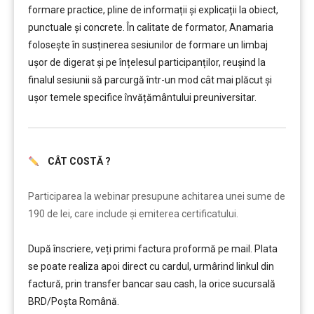
formare practice, pline de informații și explicații la obiect,
punctuale și concrete. În calitate de formator, Anamaria
folosește în susținerea sesiunilor de formare un limbaj
ușor de digerat și pe înțelesul participanților, reușind la
finalul sesiunii să parcurgă într-un mod cât mai plăcut și
ușor temele specifice învățământului preuniversitar.
CÂT COSTĂ ?
………
Participarea la webinar presupune achitarea unei sume de
190 de lei, care include şi emiterea certificatului.
După înscriere, veți primi factura proformă pe mail. Plata
se poate realiza apoi direct cu cardul, urmârind linkul din
factură, prin transfer bancar sau cash, la orice sucursală
BRD/Poșta Română.