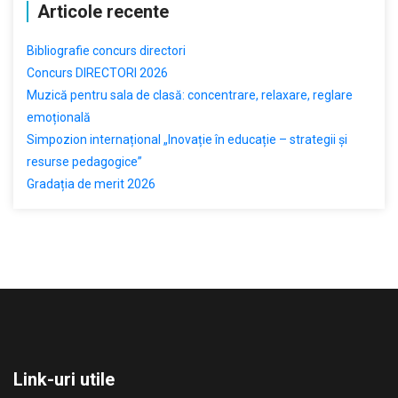
Articole recente
Bibliografie concurs directori
Concurs DIRECTORI 2026
Muzică pentru sala de clasă: concentrare, relaxare, reglare
emoțională
Simpozion internațional „Inovație în educație – strategii și
resurse pedagogice”
Gradația de merit 2026
Link-uri utile