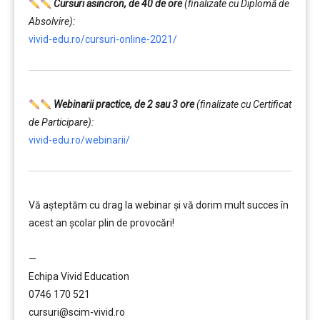
Cursuri asincron, de 40 de ore
(finalizate cu Diplomă de
Absolvire):
vivid-edu.ro/cursuri-online-2021/
Webinarii practice, de 2 sau 3 ore
(finalizate cu Certificat
de Participare):
vivid-edu.ro/webinarii/
Vă aşteptăm cu drag la webinar şi vă dorim mult succes în
acest an şcolar plin de provocări!
………
—
Echipa Vivid Education
0746 170 521
cursuri@scim-vivid.ro