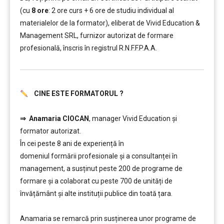
(cu
8 ore
: 2 ore curs + 6 ore de studiu individual al
materialelor de la formator), eliberat de Vivid Education &
Management SRL, furnizor autorizat de formare
profesională, înscris în registrul R.N.F.F.P.A.A.
CINE ESTE FORMATORUL ?
………
⇒
Anamaria CIOCAN
, manager Vivid Education și
formator autorizat.
În cei peste 8 ani de experiență în
domeniul formării profesionale și a consultanței în
management, a susținut peste 200 de programe de
formare și a colaborat cu peste 700 de unități de
învățământ şi alte instituții publice din toată țara.
………
Anamaria se remarcă prin susținerea unor programe de