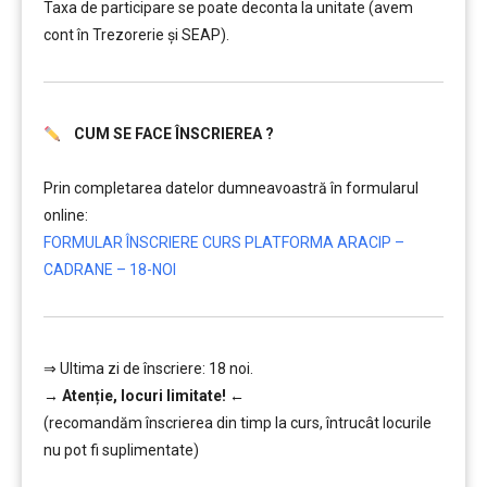
Taxa de participare se poate deconta la unitate (avem
cont în Trezorerie și SEAP).
CUM SE FACE ÎNSCRIEREA ?
………
Prin completarea datelor dumneavoastră în formularul
online:
FORMULAR ÎNSCRIERE CURS PLATFORMA ARACIP –
CADRANE – 18-NOI
⇒ Ultima zi de înscriere: 18 noi.
→
Atenție, lo
curi limitate!
←
(recomandăm înscrierea din timp la curs, întrucât locurile
nu pot fi suplimentate)
………