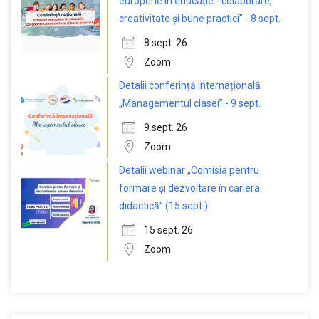
europene în educație - colaborare,
creativitate și bune practici” - 8 sept.
8 sept. 26
Zoom
Detalii conferință internațională
„Managementul clasei” - 9 sept.
9 sept. 26
Zoom
Detalii webinar „Comisia pentru
formare și dezvoltare în cariera
didactică” (15 sept.)
15 sept. 26
Zoom