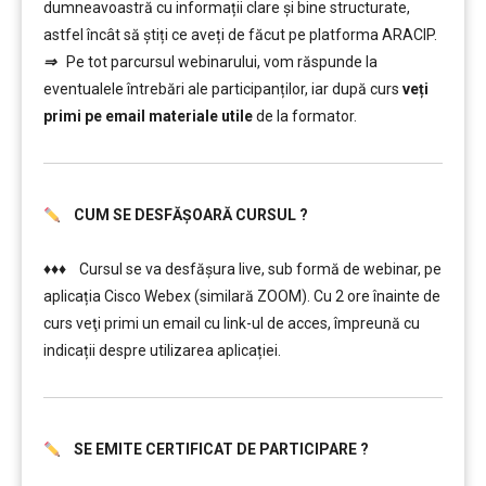
dumneavoastră cu informații clare și bine structurate,
astfel încât să știți ce aveți de făcut pe platforma ARACIP.
⇒
Pe tot parcursul webinarului, vom răspunde la
eventualele întrebări ale participanților, iar după curs
veți
primi pe email materiale utile
de la formator.
CUM SE DESFĂȘOARĂ CURSUL ?
………
♦♦♦ Cursul se va desfășura live, sub formă de webinar, pe
aplicația Cisco Webex (similară ZOOM). Cu 2 ore înainte de
curs veţi primi un email cu link-ul de acces, împreună cu
indicații despre utilizarea aplicației.
SE EMITE CERTIFICAT DE PARTICIPARE ?
………
………