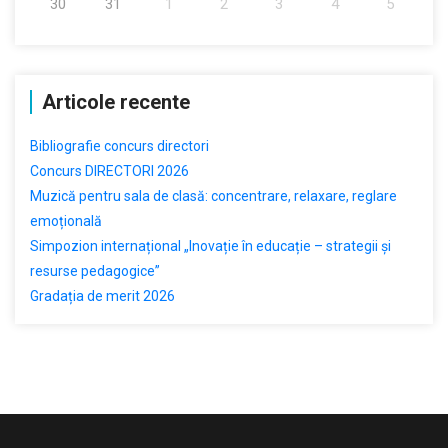
30
31
1
2
3
4
5
Articole recente
Bibliografie concurs directori
Concurs DIRECTORI 2026
Muzică pentru sala de clasă: concentrare, relaxare, reglare
emoțională
Simpozion internațional „Inovație în educație – strategii și
resurse pedagogice”
Gradația de merit 2026