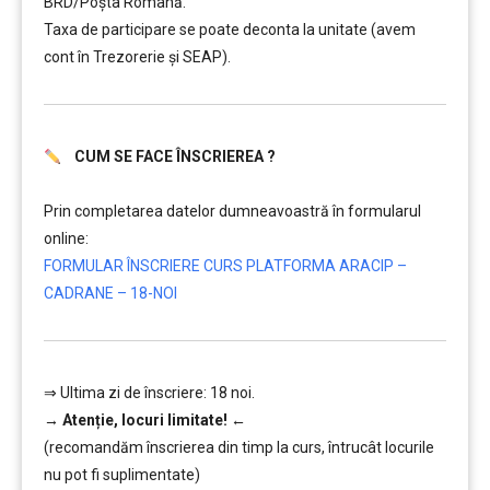
BRD/Poșta Română.
Taxa de participare se poate deconta la unitate (avem
cont în Trezorerie și SEAP).
CUM SE FACE ÎNSCRIEREA ?
………
Prin completarea datelor dumneavoastră în formularul
online:
FORMULAR ÎNSCRIERE CURS PLATFORMA ARACIP –
CADRANE – 18-NOI
⇒ Ultima zi de înscriere: 18 noi.
→
Atenție, lo
curi limitate!
←
(recomandăm înscrierea din timp la curs, întrucât locurile
nu pot fi suplimentate)