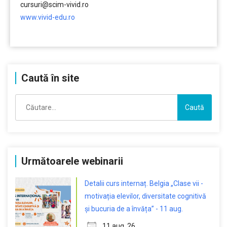
cursuri@scim-vivid.ro
www.vivid-edu.ro
………
Caută în site
Caută
după:
Următoarele webinarii
Detalii curs internaț. Belgia „Clase vii -
motivația elevilor, diversitate cognitivă
și bucuria de a învăța” - 11 aug.
11 aug. 26