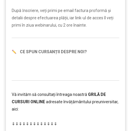
………
După ȋnscriere, veți primi pe email factura proformă și
detalii despre efectuarea plății, iar link-ul de acces îl veți
primi în ziua webinarului, cu 2 ore înainte.
CE SPUN CURSANȚII DESPRE NOI?
Vă invităm să consultați întreaga noastră
GRILĂ DE
CURSURI ONLINE
adresate învățământului preuniversitar,
aici:
………
⇓⇓⇓⇓⇓⇓⇓⇓⇓⇓⇓⇓⇓
…………..