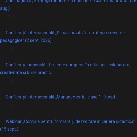
Curs național „Strategii moderne în educație - Clasa Răsturnată” (26
aug.)
online
Conferință internațională „Școala pozitivă - strategii și resurse
pedagogice” (2 sept. 2026)
Online
Conferința națională - Proiecte europene în educație: colaborare,
creativitate și bune practici
Online
Conferință internațională „Managementul clasei” - 9 sept.
Online
Webinar „Comisia pentru formare și dezvoltare în cariera didactică”
(15 sept.)
Online