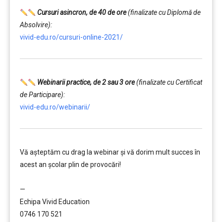
………
Cursuri asincron, de 40 de ore
(finalizate cu Diplomă de
Absolvire):
vivid-edu.ro/cursuri-online-2021/
Webinarii practice, de 2 sau 3 ore
(finalizate cu Certificat
de Participare):
vivid-edu.ro/webinarii/
Vă aşteptăm cu drag la webinar şi vă dorim mult succes în
acest an şcolar plin de provocări!
………
—
Echipa Vivid Education
0746 170 521