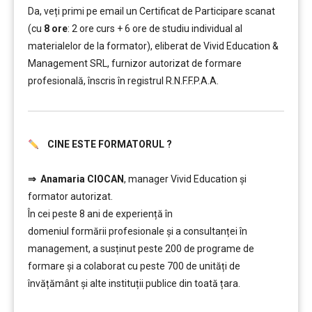
Da, veți primi pe email un Certificat de Participare scanat
(cu
8 ore
: 2 ore curs + 6 ore de studiu individual al
materialelor de la formator), eliberat de Vivid Education &
Management SRL, furnizor autorizat de formare
profesională, înscris în registrul R.N.F.F.P.A.A.
CINE ESTE FORMATORUL ?
………
⇒
Anamaria CIOCAN
, manager Vivid Education și
formator autorizat.
În cei peste 8 ani de experiență în
domeniul formării profesionale și a consultanței în
management, a susținut peste 200 de programe de
formare și a colaborat cu peste 700 de unități de
învățământ şi alte instituții publice din toată țara.
………