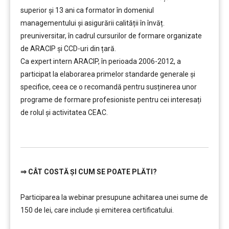
superior şi 13 ani ca formator în domeniul
managementului şi asigurării calității în învăț.
preuniversitar, în cadrul cursurilor de formare organizate
de ARACIP şi CCD-uri din țară.
Ca expert intern ARACIP, în perioada 2006-2012, a
participat la elaborarea primelor standarde generale şi
specifice, ceea ce o recomandă pentru susținerea unor
programe de formare profesioniste pentru cei interesați
de rolul şi activitatea CEAC.
……..
⇒
CÂT COSTĂ ȘI CUM SE POATE PLĂTI?
…………..
Participarea la webinar presupune achitarea unei sume de
150 de lei, care include şi emiterea certificatului.
…………..