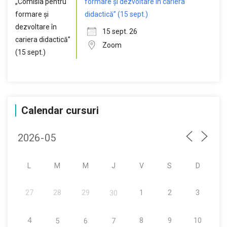
formare și dezvoltare în cariera
didactică” (15 sept.)
15 sept. 26
Zoom
Calendar cursuri
L
M
M
J
V
S
D
27
28
29
1
2
3
30
4
8
9
10
5
6
7