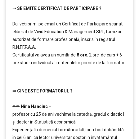
⇒
SE EMITE CERTIFICAT DE PARTICIPARE ?
…………..
Da, veți primi pe email un Certificat de Participare scanat,
eliberat de Vivid Education & Management SRL, furnizor
autorizat de formare profesională, înscris în registrul
R.N.F.F.P.A.A.
Certificatul va avea un număr de
8 ore
: 2 ore de curs + 6
ore studiu individual al materialelor primite de la formator.
⇒
CINE ESTE FORMATORUL ?
…………..
✏✏ Nina Hanciuc
–
profesor cu 25 de ani vechime la catedră, gradul didactic I
şi doctor în Statistică economică.
Experiența în domeniul formării adulților a fost dobândită
în cei 6 ani ca lector universitar doctor în învățământul