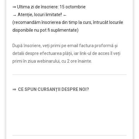
⇒ Ultima zi de înscriere: 15 octombrie
→
Atenție, lo
curi limitate
!
←
(recomandăm înscrierea din timp la curs, întrucât locurile
disponibile nu pot fi suplimentate)
…………..
După ȋnscriere, veți primi pe email factura proformă și
detalii despre efectuarea plății, iar link-ul de acces îl veți
primi în ziua webinarului, cu 2 ore înainte.
⇒
CE SPUN CURSANȚII DESPRE NOI?
…………..