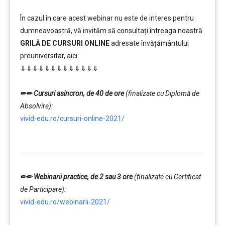
În cazul în care acest webinar nu este de interes pentru
dumneavoastră, vă invităm să consultați întreaga noastră
GRILĂ DE CURSURI ONLINE
adresate învățământului
preuniversitar, aici:
⇓⇓⇓⇓⇓⇓⇓⇓⇓⇓⇓⇓⇓
…………..
✏✏ Cursuri asincron, de 40 de ore
(finalizate cu Diplomă de
Absolvire):
vivid-edu.ro/cursuri-online-2021/
…………..
✏✏ Webinarii practice, de 2 sau 3 ore
(finalizate cu Certificat
de Participare):
vivid-edu.ro/webinarii-2021/
…………..