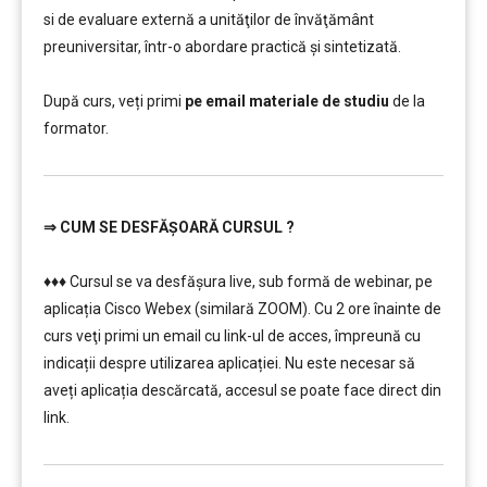
si de evaluare externă a unităţilor de învăţământ
preuniversitar, într-o abordare practică și sintetizată.
………………………
După curs, veți primi
pe email materiale de studiu
de la
formator.
⇒
CUM SE DESFĂȘOARĂ CURSUL ?
…………..
♦♦♦ Cursul se va desfășura live, sub formă de webinar, pe
aplicația Cisco Webex (similară ZOOM). Cu 2 ore înainte de
curs veţi primi un email cu link-ul de acces, împreună cu
indicații despre utilizarea aplicației. Nu este necesar să
aveți aplicația descărcată, accesul se poate face direct din
link.