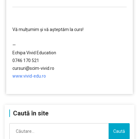
………….
Vă mulțumim și vă aşteptăm la curs!
…………..
—
Echipa Vivid Education
0746 170 521
cursuri@scim-vivid.ro
www.vivid-edu.ro
…………..
Caută în site
Caută
după: