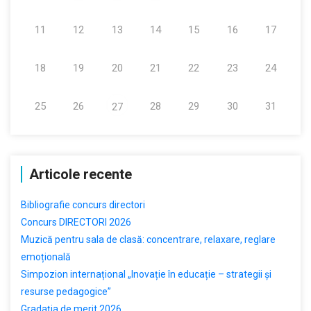
11
12
13
14
15
16
17
18
19
20
21
22
23
24
25
26
28
29
30
31
27
Articole recente
Bibliografie concurs directori
Concurs DIRECTORI 2026
Muzică pentru sala de clasă: concentrare, relaxare, reglare
emoțională
Simpozion internațional „Inovație în educație – strategii și
resurse pedagogice”
Gradația de merit 2026