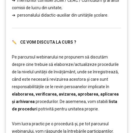
➔ membrilor comisiei SCIM / CEAC / Curriculum și ai altor
comisii de lucru din unitate;
➔ personalului didactic-auxiliar din unitățile școlare.
CE VOM DISCUTA LA CURS ?
……….
Pe parcursul webinarului ne propunem să discutăm
despre cine trebuie să elaboreze/actualizeze procedurile
de la nivelul unității de învățământ, unde se înregistrează,
când este necesară revizuirea acestora și care sunt
responsabilitățile ce le revin persoanelor implicate în
elaborarea, verificarea, avizarea, aprobarea, aplicarea
și arhivarea
procedurilor. De asemenea, vom stabili
lista
de proceduri
potrivită pentru unitatea proprie.
………
Vom lucra practic pe o procedură și, pe tot parcursul
webinarului, vom răspunde la întrebările participanților.