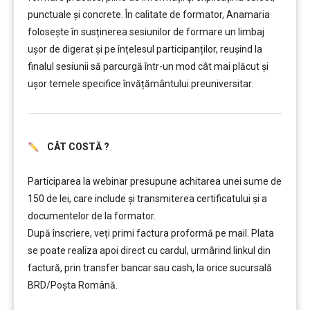
punctuale și concrete. În calitate de formator, Anamaria
folosește în susținerea sesiunilor de formare un limbaj
ușor de digerat și pe înțelesul participanților, reușind la
finalul sesiunii să parcurgă într-un mod cât mai plăcut și
ușor temele specifice învățământului preuniversitar.
CÂT COSTĂ ?
……….
Participarea la webinar presupune achitarea unei sume de
150 de lei, care include şi transmiterea certificatului și a
documentelor de la formator.
După înscriere, veți primi factura proformă pe mail. Plata
se poate realiza apoi direct cu cardul, urmârind linkul din
factură, prin transfer bancar sau cash, la orice sucursală
BRD/Poșta Română.
……….