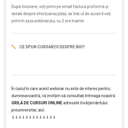
După ȋnscriere, veți primi pe email factura proformă și
detalii despre efectuarea plății, iar link-ul de acces îl veți
primi în ziua webinarului, cu 2 ore înainte.
CE SPUN CURSANȚII DESPRE NOI?
În cazul în care acest webinar nu este de interes pentru
dumneavoastră, vă invităm să consultați întreaga noastră
GRILĂ DE CURSURI ONLINE
adresate învățământului
preuniversitar, aici:
⇓⇓⇓⇓⇓⇓⇓⇓⇓⇓⇓⇓⇓
…………….