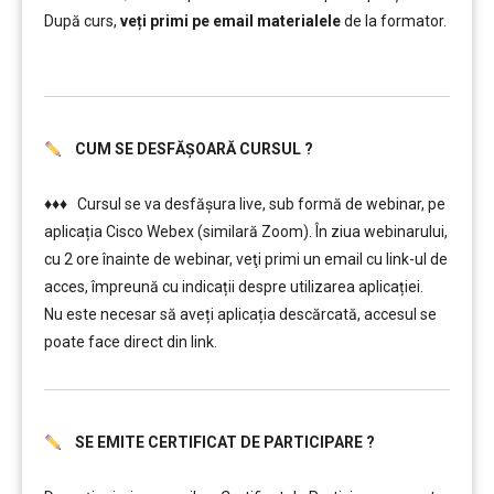
După curs,
veți primi pe email materialele
de la formator.
……….
CUM SE DESFĂȘOARĂ CURSUL ?
……….
♦♦♦ Cursul se va desfășura live, sub formă de webinar, pe
aplicația Cisco Webex (similară Zoom). În ziua webinarului,
cu 2 ore înainte de webinar, veţi primi un email cu link-ul de
acces, împreună cu indicații despre utilizarea aplicației.
Nu este necesar să aveți aplicația descărcată, accesul se
poate face direct din link.
SE EMITE CERTIFICAT DE PARTICIPARE ?
……….