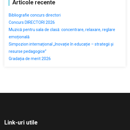
Articole recente
Bibliografie concurs directori
Concurs DIRECTORI 2026
Muzică pentru sala de clasă: concentrare, relaxare, reglare
emoțională
Simpozion internațional „Inovație în educație – strategii și
resurse pedagogice”
Gradația de merit 2026
Link-uri utile