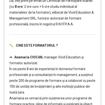
Da, veți primi pe email un Certificat de Participare scanat
(cu
8
ore
: 2 ore curs + 6 ore studiu individual al
materialelor de la formator), eliberat de Vivid Education &
Management SRL, furnizor autorizat de formare
profesională, înscris în registrul R.N.F.F.P.A.A.
CINE ESTE FORMATORUL ?
……….
⇒
Anamaria CIOCAN
, manager Vivid Education și
formator autorizat.
În cei peste 8 ani de experiență în domeniul formării
profesionale și a consultanței în management, a susținut
peste 200 de programe de formare și a colaborat cu peste
700 de unități de învățământ şi alte instituții publice din
toată țara.
Anamaria se remarcă prin susținerea unor programe de
formare practice, pline de informații și explicații la obiect,