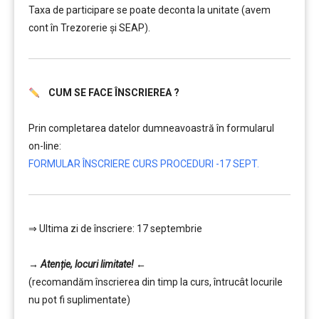
Taxa de participare se poate deconta la unitate (avem
cont în Trezorerie și SEAP).
CUM SE FACE ÎNSCRIEREA ?
……….
Prin completarea datelor dumneavoastră în formularul
on-line:
FORMULAR ÎNSCRIERE CURS PROCEDURI -17 SEPT.
⇒ Ultima zi de înscriere: 17 septembrie
……….
→
Atenție, lo
curi limitate!
←
(recomandăm înscrierea din timp la curs, întrucât locurile
nu pot fi suplimentate)
………