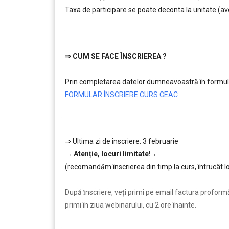
Taxa de participare se poate deconta la unitate (av
⇒
CUM SE FACE ÎNSCRIEREA ?
………
Prin completarea datelor dumneavoastră în formula
FORMULAR ÎNSCRIERE CURS CEAC
⇒ Ultima zi de înscriere: 3 februarie
→
Atenție, lo
curi limitate!
←
(recomandăm înscrierea din timp la curs, întrucât lo
………
După ȋnscriere, veți primi pe email factura proformă ș
primi în ziua webinarului, cu 2 ore înainte.