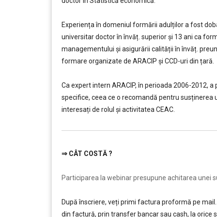
doctor în Statistică economică.
………..
Experiența în domeniul formării adulților a fost dobâ
universitar doctor în învăț. superior şi 13 ani ca fo
managementului şi asigurării calității în învăț. preuni
formare organizate de ARACIP şi CCD-uri din țară.
………..
Ca expert intern ARACIP, în perioada 2006-2012, a p
specifice, ceea ce o recomandă pentru susținerea 
interesați de rolul şi activitatea CEAC.
⇒
CÂT COSTĂ ?
………
Participarea la webinar presupune achitarea unei sum
După înscriere, veți primi factura proformă pe mail. 
din factură, prin transfer bancar sau cash, la ori