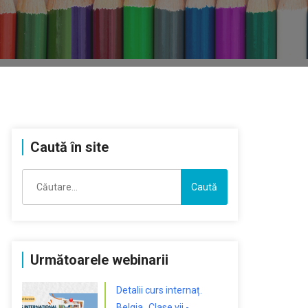
Caută în site
Caută
după:
Următoarele webinarii
Detalii curs internaț.
Belgia „Clase vii -