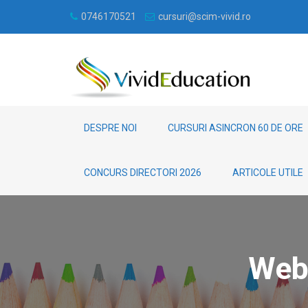
0746170521
cursuri@scim-vivid.ro
DESPRE NOI
CURSURI ASINCRON 60 DE ORE
CONCURS DIRECTORI 2026
ARTICOLE UTILE
Webi