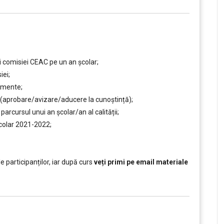
 comisiei CEAC pe un an școlar;
iei;
umente;
 (aprobare/avizare/aducere la cunoştință);
rcursul unui an şcolar/an al calității;
școlar 2021-2022;
e participanților, iar după curs
veți primi pe email materiale