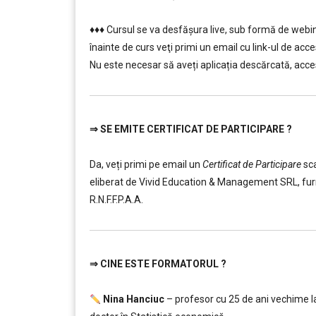
………
♦♦♦ Cursul se va desfășura live, sub formă de webi
înainte de curs veţi primi un email cu link-ul de acce
Nu este necesar să aveți aplicația descărcată, acces
⇒
SE EMITE CERTIFICAT DE PARTICIPARE ?
………
………
Da, veți primi pe email un
Certificat de Participare
sc
eliberat de Vivid Education & Management SRL, furni
R.N.F.F.P.A.A.
⇒
CINE ESTE FORMATORUL ?
………
Nina Hanciuc
– profesor cu 25 de ani vechime la 