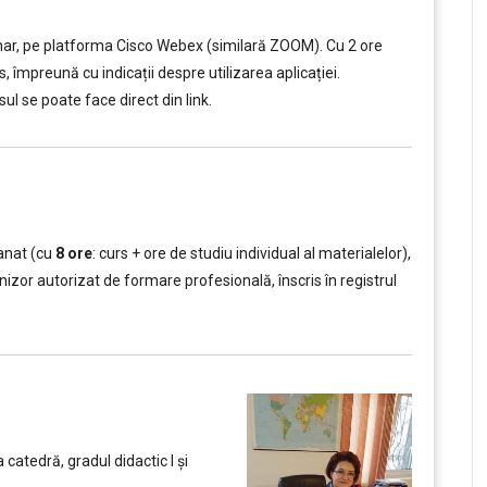
nar, pe platforma Cisco Webex (similară ZOOM). Cu 2 ore
s, împreună cu indicații despre utilizarea aplicației.
ul se poate face direct din link.
anat (cu
8 ore
: curs + ore de studiu individual al materialelor),
zor autorizat de formare profesională, înscris în registrul
catedră, gradul didactic I şi