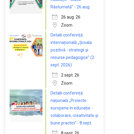
Răsturnată” - 26 aug.
26 aug. 26
Zoom
Detalii conferință
internațională „Școala
pozitivă - strategii și
resurse pedagogice” (2
sept. 2026)
2 sept. 26
Zoom
Detalii conferință
națională „Proiecte
europene în educație -
colaborare, creativitate și
bune practici” - 8 sept.
8 sept. 26