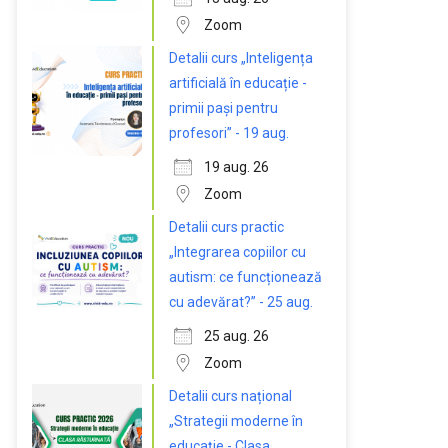
Zoom
Detalii curs „Inteligența
artificială în educație -
primii pași pentru
profesori” - 19 aug.
19 aug. 26
Zoom
Detalii curs practic
„Integrarea copiilor cu
autism: ce funcționează
cu adevărat?” - 25 aug.
25 aug. 26
Zoom
Detalii curs național
„Strategii moderne în
educație - Clasa