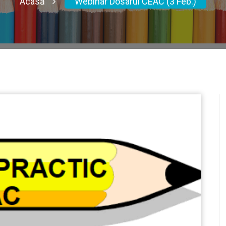
Acasă
Webinar Dosarul CEAC (3 Feb.)