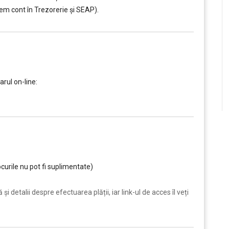
em cont în Trezorerie și SEAP).
rul on-line:
curile nu pot fi suplimentate)
i detalii despre efectuarea plății, iar link-ul de acces îl veți