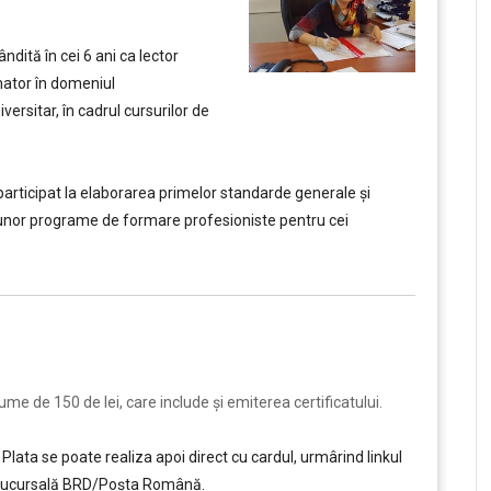
ndită în cei 6 ani ca lector
rmator în domeniul
versitar, în cadrul cursurilor de
articipat la elaborarea primelor standarde generale şi
unor programe de formare profesioniste pentru cei
e de 150 de lei, care include şi emiterea certificatului.
Plata se poate realiza apoi direct cu cardul, urmârind linkul
ce sucursală BRD/Poșta Română.