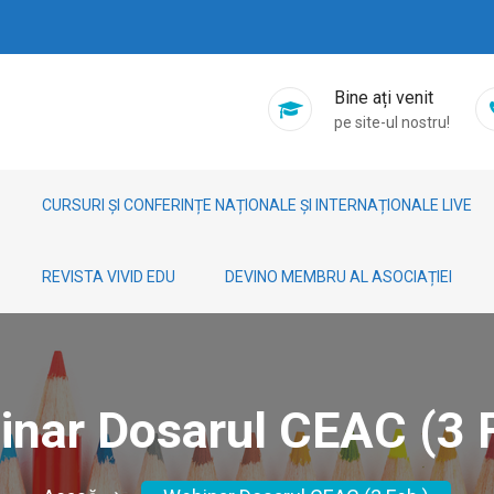
Bine ați venit
pe site-ul nostru!
CURSURI ȘI CONFERINȚE NAȚIONALE ȘI INTERNAȚIONALE LIVE
REVISTA VIVID EDU
DEVINO MEMBRU AL ASOCIAȚIEI
nar Dosarul CEAC (3 