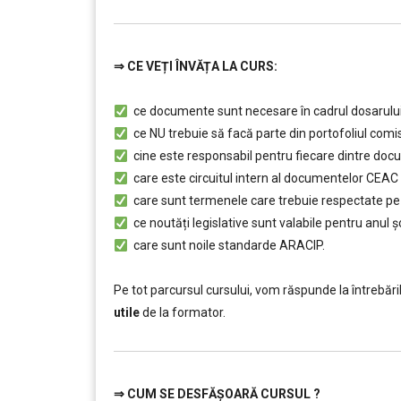
⇒
CE VEȚI ÎNVĂȚA LA CURS:
………
ce documente sunt necesare în cadrul dosarului
ce NU trebuie să facă parte din portofoliul comis
cine este responsabil pentru fiecare dintre doc
care este circuitul intern al documentelor CEAC
care sunt termenele care trebuie respectate pe pa
ce noutăți legislative sunt valabile pentru anul 
care sunt noile standarde ARACIP.
……..
Pe tot parcursul cursului, vom răspunde la întrebăril
utile
de la formator.
⇒
CUM SE DESFĂȘOARĂ CURSUL ?