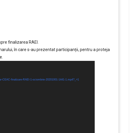
spre finalizarea RAEI.
rului, în care s-au prezentat participanții, pentru a proteja
e.
inar-CEAC-finalizare-RAEI-1-octombrie-20201001-1441-1.mp4?_=1