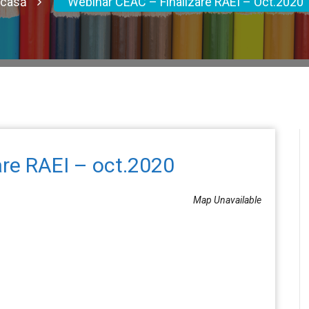
casă
Webinar CEAC – Finalizare RAEI – Oct.2020
are RAEI – oct.2020
Map Unavailable