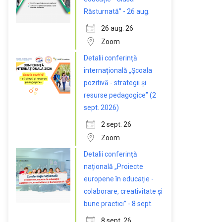
Răsturnată” - 26 aug.
26 aug. 26
Zoom
Detalii conferință
internațională „Școala
pozitivă - strategii și
resurse pedagogice” (2
sept. 2026)
2 sept. 26
Zoom
Detalii conferință
națională „Proiecte
europene în educație -
colaborare, creativitate și
bune practici” - 8 sept.
8 sept. 26