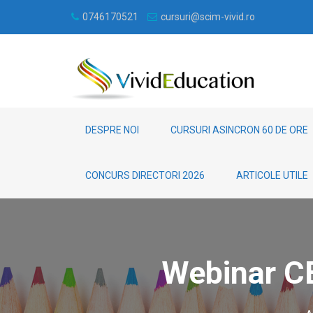
0746170521
cursuri@scim-vivid.ro
DESPRE NOI
CURSURI ASINCRON 60 DE ORE
CONCURS DIRECTORI 2026
ARTICOLE UTILE
Webinar CE