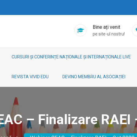
Bine ați venit
pe site-ul nostru!
CURSURI ȘI CONFERINȚE NAȚIONALE ȘI INTERNAȚIONALE LIVE
REVISTA VIVID EDU
DEVINO MEMBRU AL ASOCIAȚIEI
AC – Finalizare RAEI