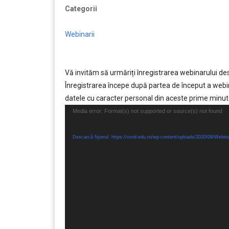
Categorii
Webinarii
Vă invităm să urmăriți înregistrarea webinarului de
Înregistrarea începe după partea de început a webina
datele cu caracter personal din aceste prime minut
Player
Media error: Format(s) not supported or source(s) not found
video
Descarcă fișierul: https://vivid-edu.ro/wp-content/uploads/2020/09/Web