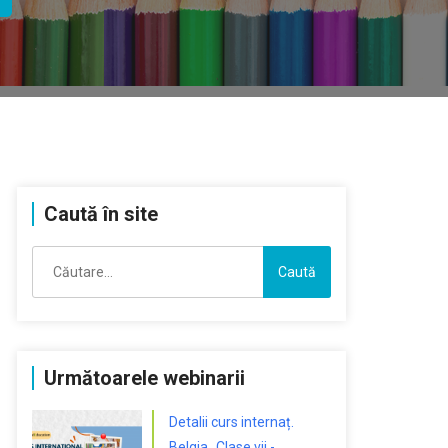
Caută în site
Caută
după:
Următoarele webinarii
Detalii curs internaț.
Belgia „Clase vii -