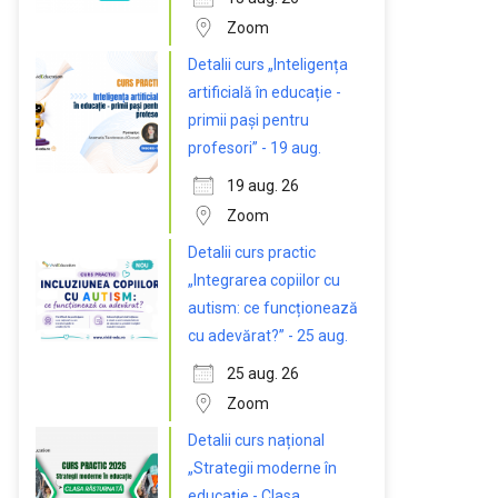
Zoom
Detalii curs „Inteligența
artificială în educație -
primii pași pentru
profesori” - 19 aug.
19 aug. 26
Zoom
Detalii curs practic
„Integrarea copiilor cu
autism: ce funcționează
cu adevărat?” - 25 aug.
25 aug. 26
Zoom
Detalii curs național
„Strategii moderne în
educație - Clasa