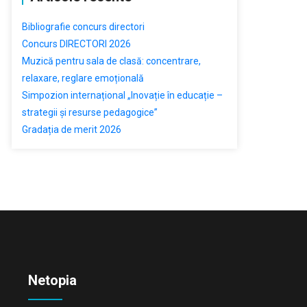
Bibliografie concurs directori
Concurs DIRECTORI 2026
Muzică pentru sala de clasă: concentrare,
relaxare, reglare emoțională
Simpozion internațional „Inovație în educație –
strategii și resurse pedagogice”
Gradația de merit 2026
Netopia