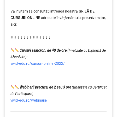
Vă invităm să consultați întreaga noastră
GRILĂ DE
CURSURI ONLINE
adresate învățământului preuniversitar,
aici:
………
⇓⇓⇓⇓⇓⇓⇓⇓⇓⇓⇓⇓⇓
…………..
………
Cursuri asincron, de 40 de ore
(finalizate cu Diplomă de
Absolvire):
vivid-edu.ro/cursuri-online-2022/
Webinarii practice, de 2 sau 3 ore
(finalizate cu Certificat
de Participare):
vivid-edu.ro/webinarii/