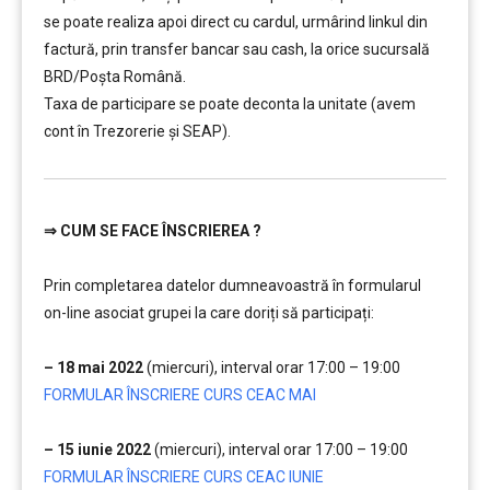
se poate realiza apoi direct cu cardul, urmârind linkul din
factură, prin transfer bancar sau cash, la orice sucursală
BRD/Poșta Română.
Taxa de participare se poate deconta la unitate (avem
cont în Trezorerie și SEAP).
⇒
CUM SE FACE ÎNSCRIEREA ?
………
Prin completarea datelor dumneavoastră în formularul
on-line asociat grupei la care doriți să participați:
………
………
– 18 mai 2022
(miercuri), interval orar 17:00 – 19:00
….
FORMULAR ÎNSCRIERE CURS CEAC MAI
…
– 15 iunie 2022
(miercuri), interval orar 17:00 – 19:00
….
FORMULAR ÎNSCRIERE CURS CEAC IUNIE