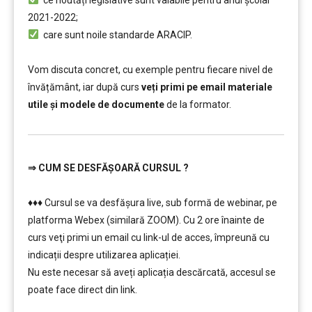
2021-2022;
care sunt noile standarde ARACIP.
……..
Vom discuta concret, cu exemple pentru fiecare nivel de
învățământ, iar după curs
veți primi pe email materiale
utile și modele de documente
de la formator.
⇒
CUM SE DESFĂȘOARĂ CURSUL ?
………
♦♦♦ Cursul se va desfășura live, sub formă de webinar, pe
platforma Webex (similară ZOOM). Cu 2 ore înainte de
curs veţi primi un email cu link-ul de acces, împreună cu
indicații despre utilizarea aplicației.
Nu este necesar să aveți aplicația descărcată, accesul se
poate face direct din link.