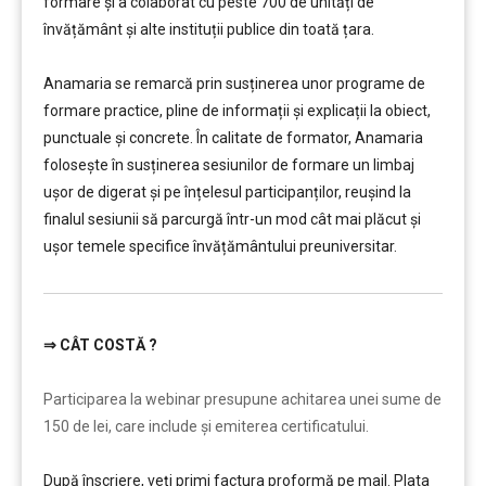
formare și a colaborat cu peste 700 de unități de
învățământ şi alte instituții publice din toată țara.
………
Anamaria se remarcă prin susținerea unor programe de
formare practice, pline de informații și explicații la obiect,
punctuale și concrete. În calitate de formator, Anamaria
folosește în susținerea sesiunilor de formare un limbaj
ușor de digerat și pe înțelesul participanților, reușind la
finalul sesiunii să parcurgă într-un mod cât mai plăcut și
ușor temele specifice învățământului preuniversitar.
⇒
CÂT COSTĂ ?
………
Participarea la webinar presupune achitarea unei sume de
150 de lei, care include şi emiterea certificatului.
După înscriere, veți primi factura proformă pe mail. Plata