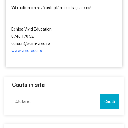
Vă mulțumim și vă aşteptăm cu drag la curs!
………
—
Echipa Vivid Education
0746 170 521
cursuri@scim-vivid.ro
www.vivid-edu.ro
………
Caută în site
Caută
după: