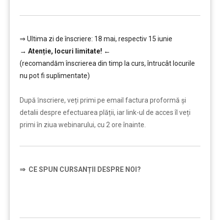
⇒ Ultima zi de înscriere: 18 mai, respectiv 15 iunie
→
Atenție, lo
curi limitate!
←
(recomandăm înscrierea din timp la curs, întrucât locurile
nu pot fi suplimentate)
………
După ȋnscriere, veți primi pe email factura proformă și
detalii despre efectuarea plății, iar link-ul de acces îl veți
primi în ziua webinarului, cu 2 ore înainte.
⇒
CE SPUN CURSANȚII DESPRE NOI?