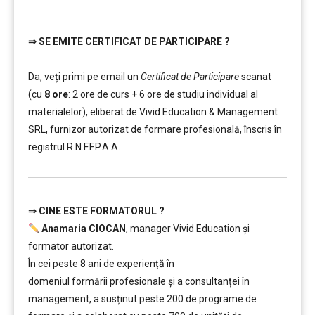
⇒
SE EMITE CERTIFICAT DE PARTICIPARE ?
………
………
Da, veți primi pe email un
Certificat de Participare
scanat
(cu
8 ore
: 2 ore de curs + 6 ore de studiu individual al
materialelor), eliberat de Vivid Education & Management
SRL, furnizor autorizat de formare profesională, înscris în
registrul R.N.F.F.P.A.A.
⇒
CINE ESTE FORMATORUL ?
………
Anamaria CIOCAN
, manager Vivid Education și
formator autorizat.
În cei peste 8 ani de experiență în
domeniul formării profesionale și a consultanței în
management, a susținut peste 200 de programe de