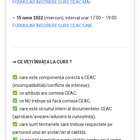
FORMULAR ÎNSCRIERE CURS CEAC MAI
…
– 15 iunie 2022
(miercuri), interval orar 17:00 – 19:00
….
FORMULAR ÎNSCRIERE CURS CEAC IUNIE
….
⇒
CE VEȚI ÎNVĂȚA LA CURS ?
………
care este componența corectă a CEAC
(incompatibilități/conflicte de interese);
ce atribuții are comisia CEAC;
ce NU trebuie să facă comisia CEAC;
care este circuitul intern al documentelor CEAC
(aprobare/avizare/aducere la cunoştință);
care sunt termenele care trebuie respectate pe
parcursul unui an şcolar/an al calității;
ce noutăți legislative sunt valabile pentru anul școlar