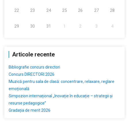
22
23
24
25
26
27
28
29
30
31
1
2
3
4
Articole recente
Bibliografie concurs directori
Concurs DIRECTORI 2026
Muzică pentru sala de clasă: concentrare, relaxare, reglare
emoțională
Simpozion internațional „Inovație în educație – strategii și
resurse pedagogice”
Gradația de merit 2026