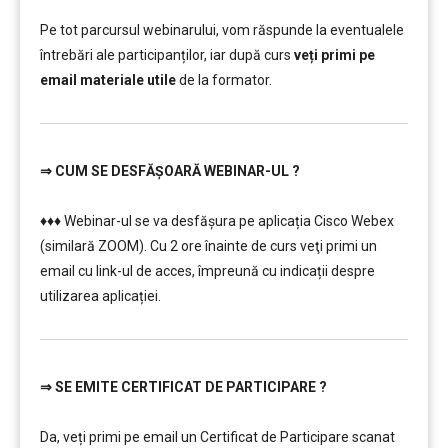
………
Pe tot parcursul webinarului, vom răspunde la eventualele
întrebări ale participanților, iar după curs
veți primi pe
email materiale utile
de la formator.
⇒
CUM SE DESFĂȘOARĂ WEBINAR-UL ?
………
♦♦♦ Webinar-ul se va desfășura pe aplicația Cisco Webex
(similară ZOOM). Cu 2 ore înainte de curs veţi primi un
email cu link-ul de acces, împreună cu indicații despre
utilizarea aplicației.
⇒
SE EMITE CERTIFICAT DE PARTICIPARE ?
………
………
Da, veți primi pe email un Certificat de Participare scanat