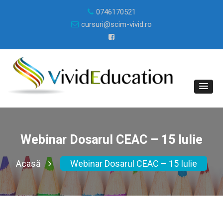
0746170521
cursuri@scim-vivid.ro
Webinar Dosarul CEAC – 15 Iulie
Acasă
Webinar Dosarul CEAC – 15 Iulie