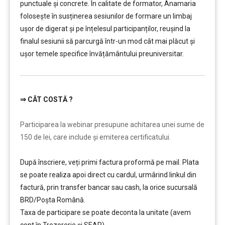
punctuale și concrete. În calitate de formator, Anamaria
folosește în susținerea sesiunilor de formare un limbaj
ușor de digerat și pe înțelesul participanților, reușind la
finalul sesiunii să parcurgă într-un mod cât mai plăcut și
ușor temele specifice învățământului preuniversitar.
⇒
CÂT COSTĂ ?
………
Participarea la webinar presupune achitarea unei sume de
150 de lei, care include şi emiterea certificatului.
După înscriere, veți primi factura proformă pe mail. Plata
se poate realiza apoi direct cu cardul, urmârind linkul din
factură, prin transfer bancar sau cash, la orice sucursală
BRD/Poșta Română.
Taxa de participare se poate deconta la unitate (avem
cont în Trezorerie și SEAP).