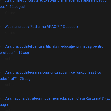
Curs online concurs directori „Planul managerial: elaborare pas cu
pas” - 12 august
Online
Webinar practic Platforma ARACIP (13 august)
Online
Curs practic „Inteligența artificială în educație: primii pași pentru
profesori” - 19 aug.
online
Curs practic „Integrarea copiilor cu autism: ce funcționează cu
adevărat?” - 25 aug.
online
Curs național „Strategii moderne în educație - Clasa Răsturnată” (26
aug.)
online