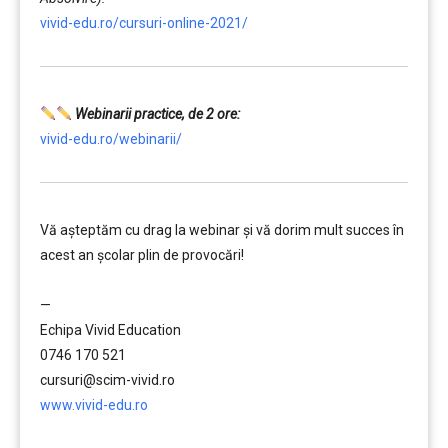
vivid-edu.ro/cursuri-online-2021/
Webinarii practice, de 2 ore:
vivid-edu.ro/webinarii/
Vă aşteptăm cu drag la webinar şi vă dorim mult succes în
acest an şcolar plin de provocări!
………
—
Echipa Vivid Education
0746 170 521
cursuri@scim-vivid.ro
www.vivid-edu.ro
………