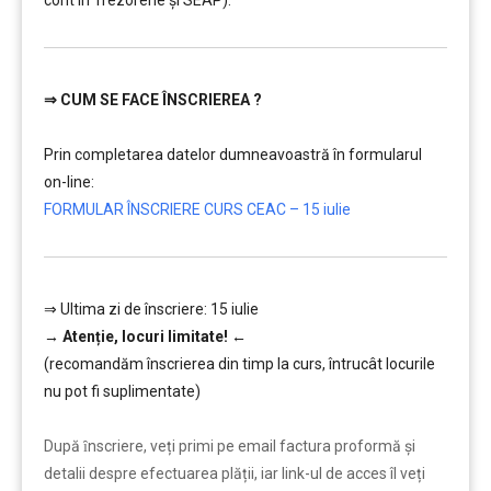
⇒
CUM SE FACE ÎNSCRIEREA ?
………
Prin completarea datelor dumneavoastră în formularul
on-line:
FORMULAR ÎNSCRIERE CURS CEAC – 15 iulie
⇒ Ultima zi de înscriere: 15 iulie
→
Atenție, lo
curi limitate!
←
(recomandăm înscrierea din timp la curs, întrucât locurile
nu pot fi suplimentate)
………
După ȋnscriere, veți primi pe email factura proformă și
detalii despre efectuarea plății, iar link-ul de acces îl veți