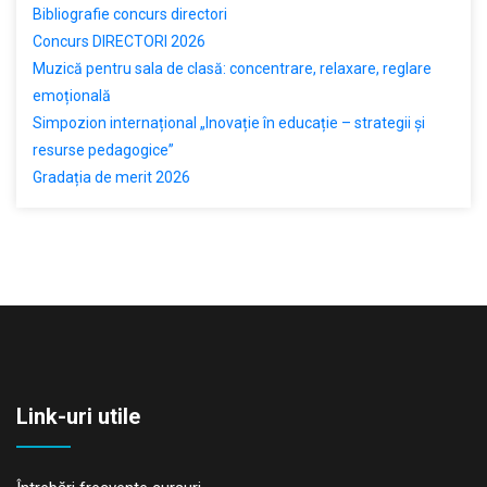
Bibliografie concurs directori
Concurs DIRECTORI 2026
Muzică pentru sala de clasă: concentrare, relaxare, reglare
emoțională
Simpozion internațional „Inovație în educație – strategii și
resurse pedagogice”
Gradația de merit 2026
Link-uri utile