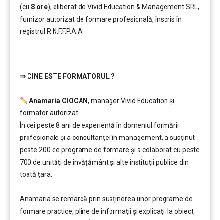
(cu
8 ore
), eliberat de Vivid Education & Management SRL,
furnizor autorizat de formare profesională, înscris în
registrul R.N.F.F.P.A.A.
⇒
CINE ESTE FORMATORUL ?
………
Anamaria CIOCAN
, manager Vivid Education și
formator autorizat.
În cei peste 8 ani de experiență în domeniul formării
profesionale și a consultanței în management, a susținut
peste 200 de programe de formare și a colaborat cu peste
700 de unități de învățământ şi alte instituții publice din
toată țara.
………
Anamaria se remarcă prin susținerea unor programe de
formare practice, pline de informații și explicații la obiect,