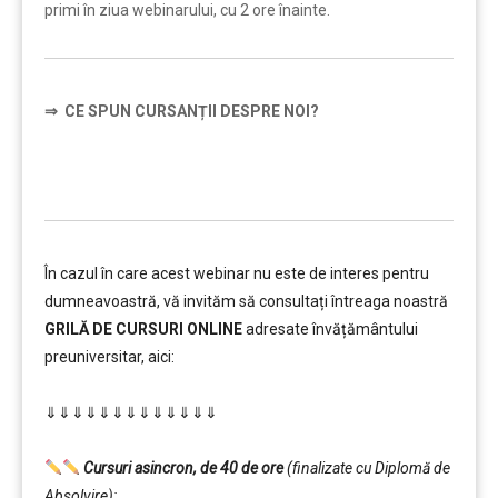
primi în ziua webinarului, cu 2 ore înainte.
⇒
CE SPUN CURSANȚII DESPRE NOI?
În cazul în care acest webinar nu este de interes pentru
dumneavoastră, vă invităm să consultați întreaga noastră
GRILĂ DE CURSURI ONLINE
adresate învățământului
preuniversitar, aici:
………
⇓⇓⇓⇓⇓⇓⇓⇓⇓⇓⇓⇓⇓
…………..
………
Cursuri asincron, de 40 de ore
(finalizate cu Diplomă de
Absolvire):