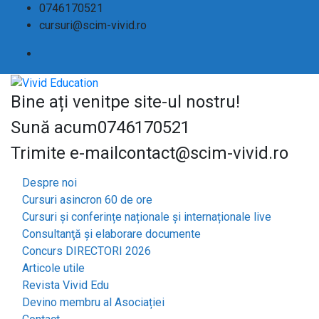
0746170521
cursuri@scim-vivid.ro
Bine ați venit
pe site-ul nostru!
Sună acum
0746170521
Trimite e-mail
contact@scim-vivid.ro
Despre noi
Cursuri asincron 60 de ore
Cursuri și conferințe naționale și internaționale live
Consultanţă și elaborare documente
Concurs DIRECTORI 2026
Articole utile
Revista Vivid Edu
Devino membru al Asociației