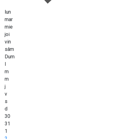
lun
mar
mie
joi
vin
sâm
Dum
l
m
m
j
v
s
d
30
31
1
2