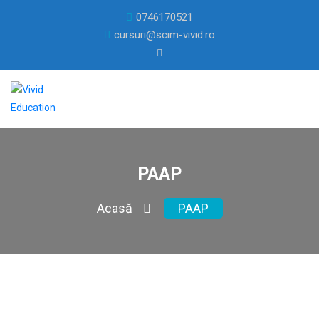
0746170521
cursuri@scim-vivid.ro
PAAP
Acasă
PAAP