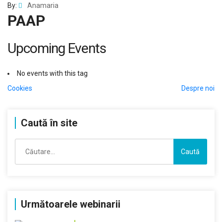
By:
Anamaria
PAAP
Upcoming Events
No events with this tag
Navigare
Cookies
Despre noi
în
Caută în site
articole
Caută
după:
Următoarele webinarii