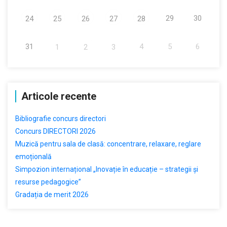
29
30
24
25
26
27
28
31
4
5
6
1
2
3
Articole recente
Bibliografie concurs directori
Concurs DIRECTORI 2026
Muzică pentru sala de clasă: concentrare, relaxare, reglare
emoțională
Simpozion internațional „Inovație în educație – strategii și
resurse pedagogice”
Gradația de merit 2026