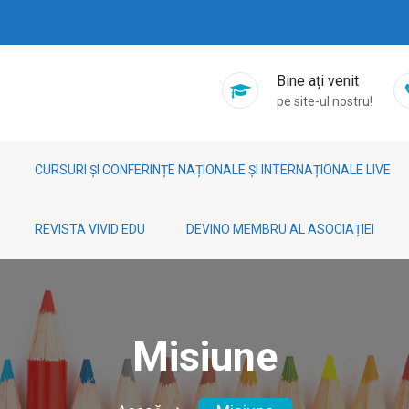
Bine ați venit
pe site-ul nostru!
CURSURI ȘI CONFERINȚE NAȚIONALE ȘI INTERNAȚIONALE LIVE
REVISTA VIVID EDU
DEVINO MEMBRU AL ASOCIAȚIEI
Misiune