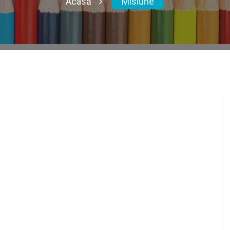
Acasă
Misiune