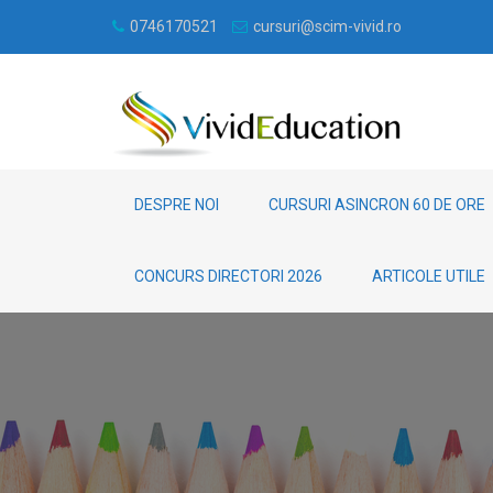
0746170521
cursuri@scim-vivid.ro
DESPRE NOI
CURSURI ASINCRON 60 DE ORE
CONCURS DIRECTORI 2026
ARTICOLE UTILE