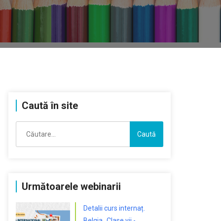
Caută în site
Caută
după:
Următoarele webinarii
Detalii curs internaț.
Belgia „Clase vii -