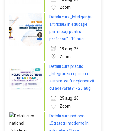
Zoom
Detalii curs „Inteligența
artificială în educație -
primii pași pentru
profesori” - 19 aug.
19 aug. 26
Zoom
Detalii curs practic
„Integrarea copiilor cu
autism: ce funcționează
cu adevărat?” - 25 aug.
25 aug. 26
Zoom
Detalii curs național
„Strategii moderne în
educație - Clasa