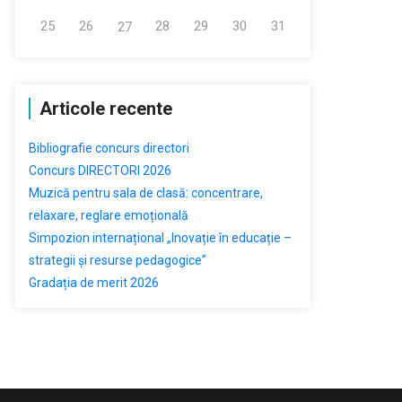
25
26
28
29
30
31
27
Articole recente
Bibliografie concurs directori
Concurs DIRECTORI 2026
Muzică pentru sala de clasă: concentrare,
relaxare, reglare emoțională
Simpozion internațional „Inovație în educație –
strategii și resurse pedagogice”
Gradația de merit 2026