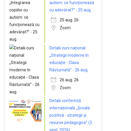
autism: ce funcționează
cu adevărat?” - 25 aug.
25 aug. 26
Zoom
Detalii curs național
„Strategii moderne în
educație - Clasa
Răsturnată” - 26 aug.
26 aug. 26
Zoom
Detalii conferință
internațională „Școala
pozitivă - strategii și
resurse pedagogice” (2
sept. 2026)