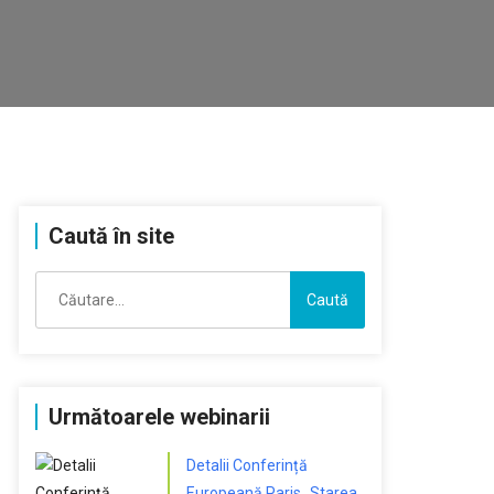
Caută în site
Caută
după:
Următoarele webinarii
Detalii Conferință
Europeană Paris „Starea