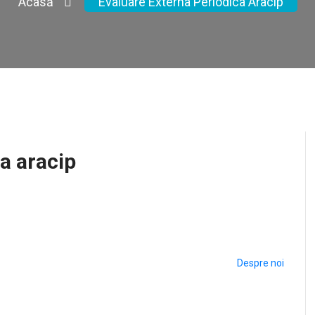
Acasă
Evaluare Externa Periodica Aracip
a aracip
Despre noi