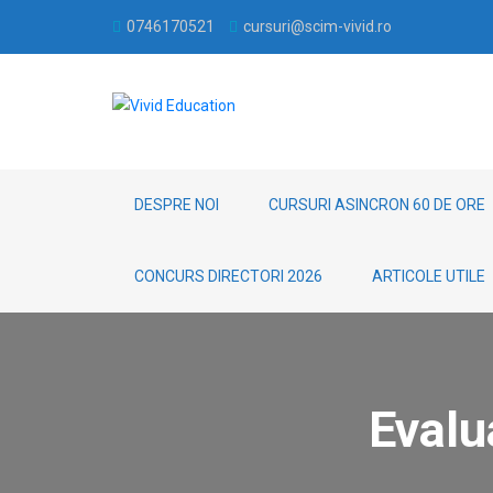
0746170521
cursuri@scim-vivid.ro
DESPRE NOI
CURSURI ASINCRON 60 DE ORE
CONCURS DIRECTORI 2026
ARTICOLE UTILE
Evalu