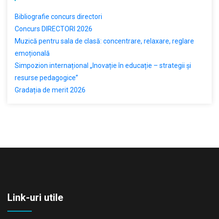
Bibliografie concurs directori
Concurs DIRECTORI 2026
Muzică pentru sala de clasă: concentrare, relaxare, reglare
emoțională
Simpozion internațional „Inovație în educație – strategii și
resurse pedagogice”
Gradația de merit 2026
Link-uri utile