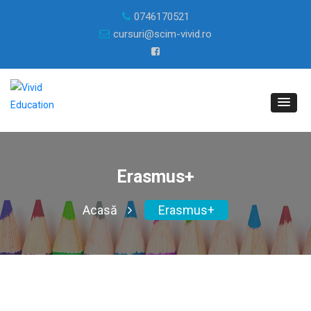
0746170521
cursuri@scim-vivid.ro
Erasmus+
Acasă
Erasmus+