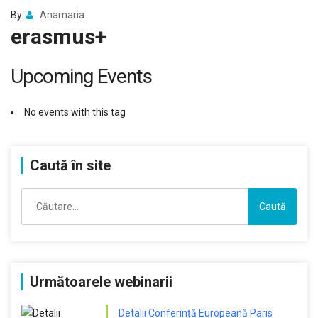
By:
Anamaria
erasmus+
Upcoming Events
No events with this tag
Caută în site
Caută
după:
Următoarele webinarii
Detalii Conferință Europeană Paris