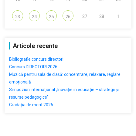
27
28
1
23
24
25
26
Articole recente
Bibliografie concurs directori
Concurs DIRECTORI 2026
Muzică pentru sala de clasă: concentrare, relaxare, reglare
emoțională
Simpozion internațional „Inovație în educație – strategii și
resurse pedagogice”
Gradația de merit 2026