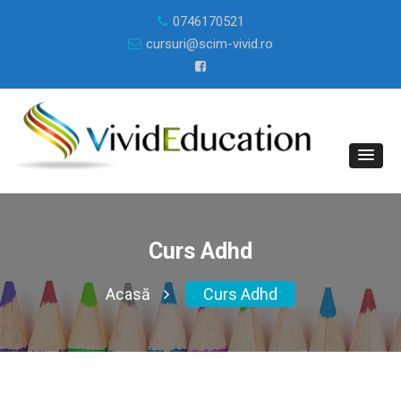
0746170521
cursuri@scim-vivid.ro
Curs Adhd
Acasă
Curs Adhd