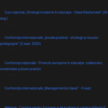
Curs național „Strategii moderne în educație - Clasa Răsturnată” (26
aug.)
online
Conferință internațională „Școala pozitivă - strategii și resurse
pedagogice” (2 sept. 2026)
Online
Conferința națională - Proiecte europene în educație: colaborare,
creativitate și bune practici
Online
Conferință internațională „Managementul clasei” - 9 sept.
Online
Webinar „Comisia pentru formare și dezvoltare în cariera didactică”