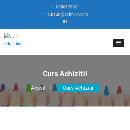
0746170521
cursuri@scim-vivid.ro
Curs Achizitii
Acasă
Curs Achizitii