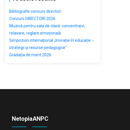
Bibliografie concurs directori
Concurs DIRECTORI 2026
Muzică pentru sala de clasă: concentrare,
relaxare, reglare emoțională
Simpozion internațional „Inovație în educație –
strategii și resurse pedagogice”
Gradația de merit 2026
Netopia
ANPC