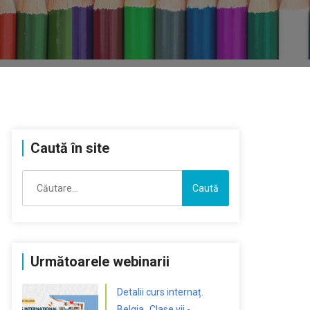
Caută în site
Caută
după:
Următoarele webinarii
Detalii curs internaț.
Belgia „Clase vii -