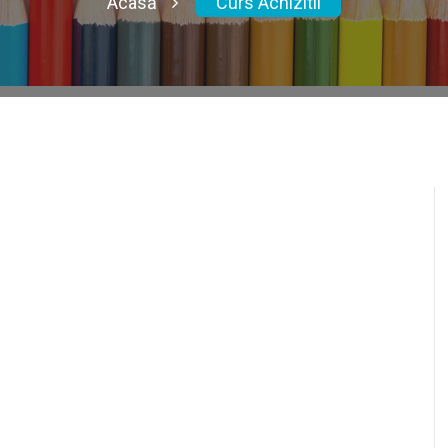
Acasă
Curs Achizitii