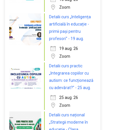
Zoom
Detalii curs „Inteligența
artificială în educație -
primii pași pentru
profesori” - 19 aug.
19 aug. 26
Zoom
Detalii curs practic
„Integrarea copiilor cu
autism: ce funcționează
cu adevărat?” - 25 aug.
25 aug. 26
Zoom
Detalii curs național
„Strategii moderne în
educație - Clasa