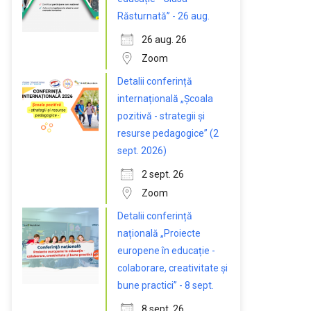
Răsturnată” - 26 aug.
26 aug. 26
Zoom
Detalii conferință
internațională „Școala
pozitivă - strategii și
resurse pedagogice” (2
sept. 2026)
2 sept. 26
Zoom
Detalii conferință
națională „Proiecte
europene în educație -
colaborare, creativitate și
bune practici” - 8 sept.
8 sept. 26