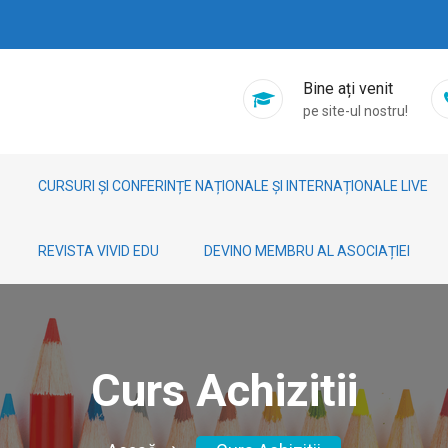
Bine ați venit
pe site-ul nostru!
CURSURI ȘI CONFERINȚE NAȚIONALE ȘI INTERNAȚIONALE LIVE
REVISTA VIVID EDU
DEVINO MEMBRU AL ASOCIAȚIEI
Curs Achizitii