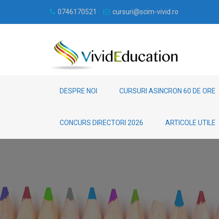
0746170521
cursuri@scim-vivid.ro
DESPRE NOI
CURSURI ASINCRON 60 DE ORE
CONCURS DIRECTORI 2026
ARTICOLE UTILE