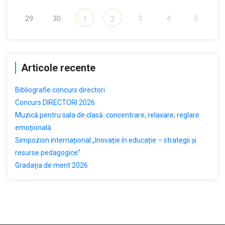
29
30
3
4
5
1
2
Articole recente
Bibliografie concurs directori
Concurs DIRECTORI 2026
Muzică pentru sala de clasă: concentrare, relaxare, reglare
emoțională
Simpozion internațional „Inovație în educație – strategii și
resurse pedagogice”
Gradația de merit 2026