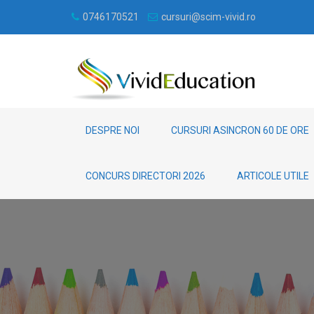
0746170521
cursuri@scim-vivid.ro
DESPRE NOI
CURSURI ASINCRON 60 DE ORE
CONCURS DIRECTORI 2026
ARTICOLE UTILE