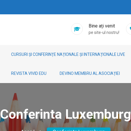
Bine ați venit
pe site-ul nostru!
CURSURI ȘI CONFERINȚE NAȚIONALE ȘI INTERNAȚIONALE LIVE
REVISTA VIVID EDU
DEVINO MEMBRU AL ASOCIAȚIEI
Conferinta Luxemburg