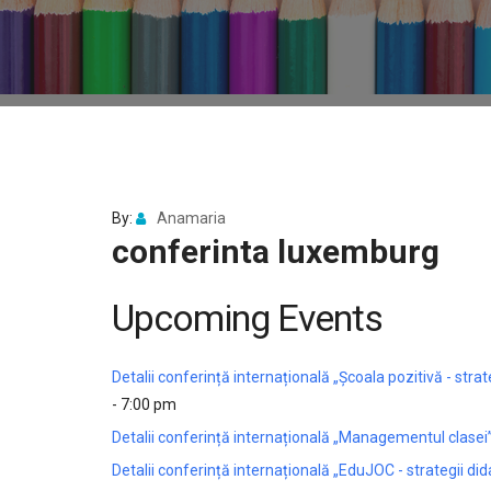
By:
Anamaria
conferinta luxemburg
Upcoming Events
Detalii conferință internațională „Școala pozitivă - stra
- 7:00 pm
Detalii conferință internațională „Managementul clasei” 
Detalii conferință internațională „EduJOC - strategii did