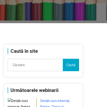
Caută în site
Caută
după:
Următoarele webinarii
Detalii curs internaț.
Belgia „Clase vii -