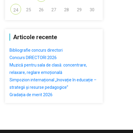
25
26
27
28
29
30
24
Articole recente
Bibliografie concurs directori
Concurs DIRECTORI 2026
Muzică pentru sala de clasă: concentrare,
relaxare, reglare emoțională
Simpozion internațional „Inovație în educație –
strategii și resurse pedagogice”
Gradația de merit 2026