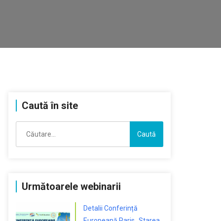
Caută în site
Caută
după:
Următoarele webinarii
Detalii Conferință
Europeană Paris „Starea