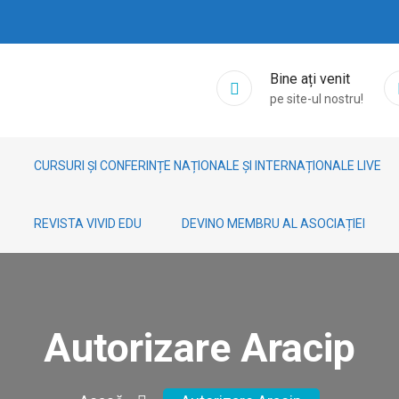
Bine ați venit
pe site-ul nostru!
CURSURI ȘI CONFERINȚE NAȚIONALE ȘI INTERNAȚIONALE LIVE
REVISTA VIVID EDU
DEVINO MEMBRU AL ASOCIAȚIEI
Autorizare Aracip