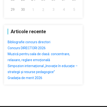
29
30
3
4
5
1
2
Articole recente
Bibliografie concurs directori
Concurs DIRECTORI 2026
Muzică pentru sala de clasă: concentrare,
relaxare, reglare emoțională
Simpozion internațional „Inovație în educație –
strategii și resurse pedagogice”
Gradația de merit 2026