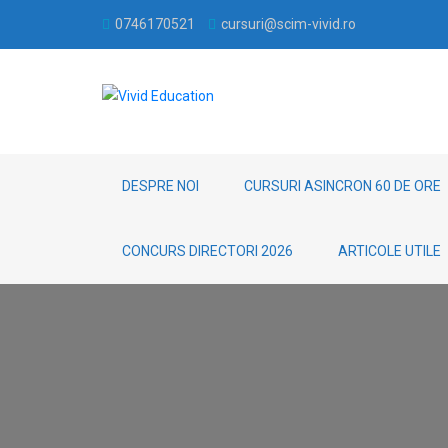
0746170521
cursuri@scim-vivid.ro
DESPRE NOI
CURSURI ASINCRON 60 DE ORE
CONCURS DIRECTORI 2026
ARTICOLE UTILE