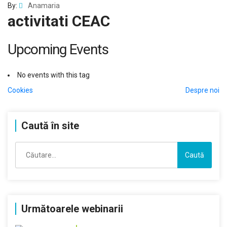
By:
Anamaria
activitati CEAC
Upcoming Events
No events with this tag
Navigare
Cookies
Despre noi
în
Caută în site
articole
Caută
după:
Următoarele webinarii