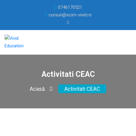
0746170521
cursuri@scim-vivid.ro
Activitati CEAC
Acasă
Activitati CEAC