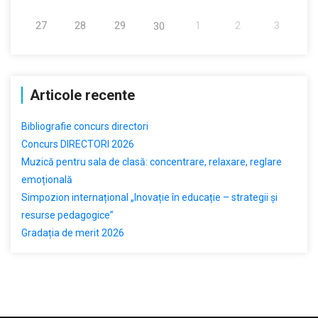
27
28
29
1
2
3
30
Articole recente
Bibliografie concurs directori
Concurs DIRECTORI 2026
Muzică pentru sala de clasă: concentrare, relaxare, reglare
emoțională
Simpozion internațional „Inovație în educație – strategii și
resurse pedagogice”
Gradația de merit 2026