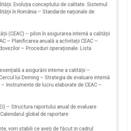
tății. Evoluția conceptului de calitate. Sistemul
ității în România – Standarde naționale de
ății (CEAC) – pilon în asigurarea internă a calității
AC – Planificarea anuală a activitații CEAC –
dovezilor – Proceduri operaționale. Lista
esențială a asigurării interne a calității –
Cercul lui Deming – Strategia de evaluare internă
lor – Instrumente de lucru elaborate de CEAC –
EI) – Structura raportului anual de evaluare
. Calendarul global de raportare
, vom stabili ce aveţi de făcut ȋn cadrul