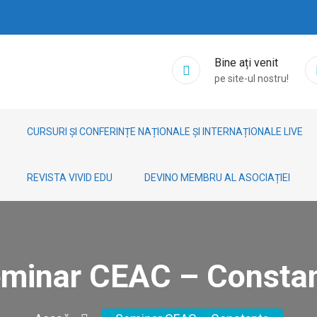
Bine ați venit
pe site-ul nostru!
CURSURI ȘI CONFERINȚE NAȚIONALE ȘI INTERNAȚIONALE LIVE
REVISTA VIVID EDU
DEVINO MEMBRU AL ASOCIAȚIEI
minar CEAC – Consta