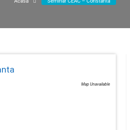
Acasă
Seminar CEAC – Constanta
anta
Map Unavailable