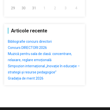
29
30
31
1
2
3
4
Articole recente
Bibliografie concurs directori
Concurs DIRECTORI 2026
Muzică pentru sala de clasă: concentrare,
relaxare, reglare emoțională
Simpozion internațional „Inovație în educație –
strategii și resurse pedagogice”
Gradația de merit 2026