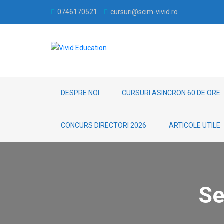
0746170521
cursuri@scim-vivid.ro
DESPRE NOI
CURSURI ASINCRON 60 DE ORE
CONCURS DIRECTORI 2026
ARTICOLE UTILE
Se