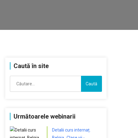
Caută în site
Caută
după:
Următoarele webinarii
Detalii curs internaț.
Belgia „Clase vii -