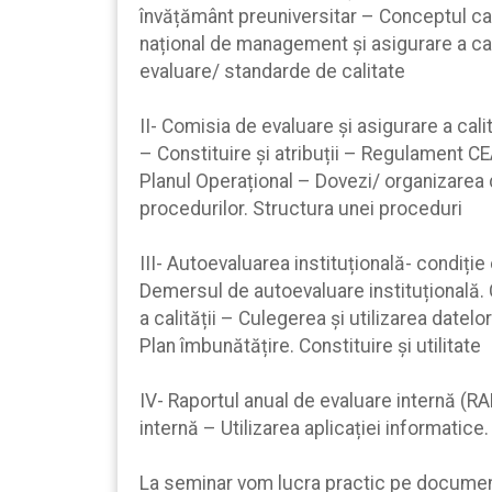
învățământ preuniversitar – Conceptul cali
național de management și asigurare a cal
evaluare/ standarde de calitate
II- Comisia de evaluare și asigurare a calit
– Constituire și atribuții – Regulament CE
Planul Operațional – Dovezi/ organizarea 
procedurilor. Structura unei proceduri
III- Autoevaluarea instituțională- condiție 
Demersul de autoevaluare instituțională. 
a calității – Culegerea și utilizarea date
Plan îmbunătățire. Constituire și utilitate
IV- Raportul anual de evaluare internă (RA
internă – Utilizarea aplicației informatice
La seminar vom lucra practic pe documente