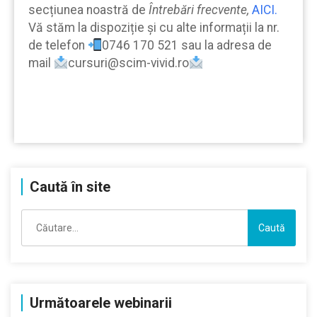
secțiunea noastră de
Întrebări frecvente,
AICI.
Vă stăm la dispoziție şi cu alte informații la nr.
de telefon
0746 170 521 sau la adresa de
mail
cursuri@scim-vivid.ro
Caută în site
Caută
după:
Următoarele webinarii