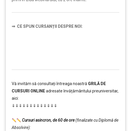
⇒
CE SPUN CURSANȚII DESPRE NOI:
…………..
Vă invităm să consultați întreaga noastră
GRILĂ DE
CURSURI ONLINE
adresate învățământului preuniversitar,
aici:
⇓⇓⇓⇓⇓⇓⇓⇓⇓⇓⇓⇓⇓
…………..
Cursuri asincron, de 60 de ore
(finalizate cu Diplomă de
Absolvire):