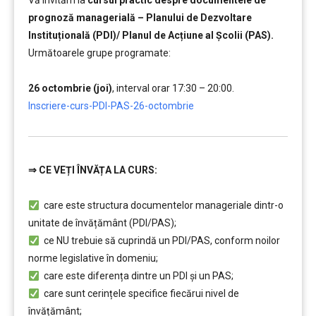
Vă invităm la
cursul practic despre documentele de
prognoză managerială – Planului de Dezvoltare
Instituțională (PDI)/ Planul de Acțiune al Școlii (PAS).
Următoarele grupe programate:
…..
26 octombrie (joi)
, interval orar 17:30 – 20:00.
,,,,,
Inscriere-curs-PDI-PAS-26-octombrie
⇒
CE VEȚI ÎNVĂȚA LA CURS:
…………..
care este structura documentelor manageriale dintr-o
unitate de învățământ (PDI/PAS);
ce NU trebuie să cuprindă un PDI/PAS, conform noilor
norme legislative în domeniu;
care este diferența dintre un PDI şi un PAS;
care sunt cerințele specifice fiecărui nivel de
învățământ;