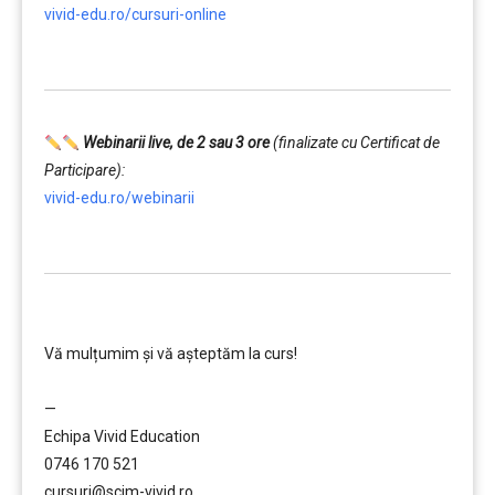
vivid-edu.ro/cursuri-online
…………..
Webinarii live, de 2 sau 3 ore
(finalizate cu Certificat de
Participare):
vivid-edu.ro/webinarii
…………..
………….
Vă mulțumim și vă aşteptăm la curs!
…………..
—
Echipa Vivid Education
0746 170 521
cursuri@scim-vivid.ro