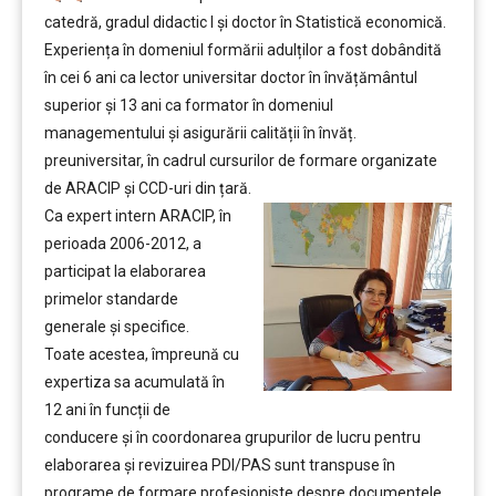
catedră, gradul didactic I şi doctor în Statistică economică.
Experiența în domeniul formării adulților a fost dobândită
în cei 6 ani ca lector universitar doctor în învățământul
superior şi 13 ani ca formator în domeniul
managementului şi asigurării calității în învăț.
preuniversitar, în cadrul cursurilor de formare organizate
de ARACIP şi CCD-uri din țară.
Ca expert intern ARACIP, în
perioada 2006-2012, a
participat la elaborarea
primelor standarde
generale şi specifice.
Toate acestea, împreună cu
expertiza sa acumulată în
12 ani în funcții de
conducere şi în coordonarea grupurilor de lucru pentru
elaborarea şi revizuirea PDI/PAS sunt transpuse în
programe de formare profesioniste despre documentele