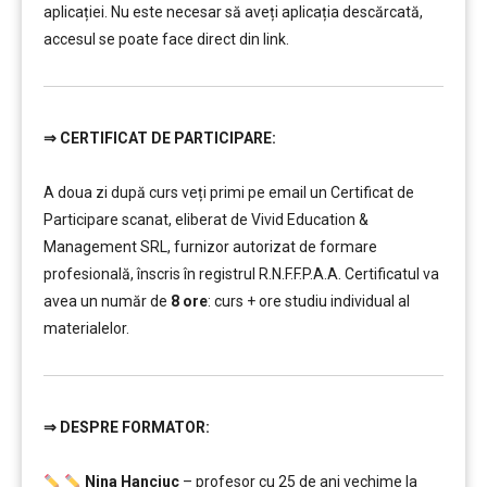
aplicației. Nu este necesar să aveți aplicația descărcată,
accesul se poate face direct din link.
⇒
CERTIFICAT DE PARTICIPARE:
…………..
A doua zi după curs veți primi pe email un Certificat de
Participare scanat, eliberat de Vivid Education &
Management SRL, furnizor autorizat de formare
profesională, înscris în registrul R.N.F.F.P.A.A. Certificatul va
avea un număr de
8 ore
: curs + ore studiu individual al
materialelor.
⇒ DESPR
E FORMATOR:
…………..
Nina Hanciuc
– profesor cu 25 de ani vechime la