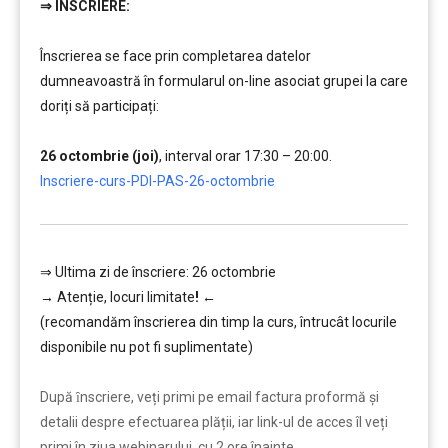
⇒
ÎNSCRIERE:
………..
Înscrierea se face prin completarea datelor
dumneavoastră în formularul on-line asociat grupei la care
doriți să participați:
…..
26 octombrie (joi)
, interval orar 17:30 – 20:00.
,,,,,
Inscriere-curs-PDI-PAS-26-octombrie
⇒ Ultima zi de înscriere: 26 octombrie
→
Atenție, lo
curi limitate
!
←
(recomandăm înscrierea din timp la curs, întrucât locurile
disponibile nu pot fi suplimentate)
…………..
După ȋnscriere, veți primi pe email factura proformă și
detalii despre efectuarea plății, iar link-ul de acces îl veți
primi în ziua webinarului, cu 2 ore înainte.