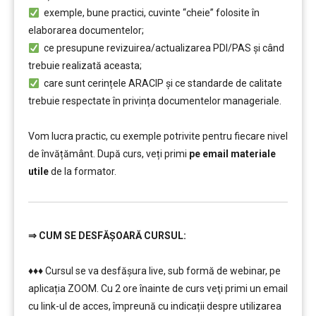
exemple, bune practici, cuvinte “cheie” folosite în
elaborarea documentelor;
ce presupune revizuirea/actualizarea PDI/PAS şi când
trebuie realizată aceasta;
care sunt cerințele ARACIP şi ce standarde de calitate
trebuie respectate în privința documentelor manageriale.
………………………
Vom lucra practic, cu exemple potrivite pentru fiecare nivel
de învățământ. După curs, veți primi
pe email materiale
utile
de la formator.
⇒
CUM SE DESFĂȘOARĂ CURSUL:
…………..
♦♦♦ Cursul se va desfășura live, sub formă de webinar, pe
aplicația ZOOM. Cu 2 ore înainte de curs veţi primi un email
cu link-ul de acces, împreună cu indicații despre utilizarea