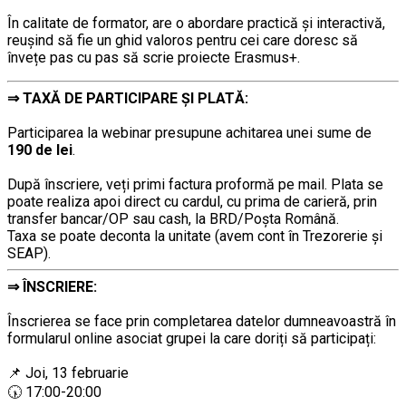
În calitate de formator, are o abordare practică și interactivă,
reușind să fie un ghid valoros pentru cei care doresc să
învețe pas cu pas să scrie proiecte Erasmus+.
……..
⇒
TAXĂ DE PARTICIPARE ȘI PLATĂ:
…………..
Participarea la webinar presupune achitarea unei sume de
190 de lei
.
…………..
După înscriere, veți primi factura proformă pe mail. Plata se
poate realiza apoi direct cu cardul, cu prima de carieră, prin
transfer bancar/OP sau cash, la BRD/Poșta Română.
Taxa se poate deconta la unitate (avem cont în Trezorerie și
SEAP).
⇒
ÎNSCRIERE:
…………..
Înscrierea se face prin completarea datelor dumneavoastră în
formularul online asociat grupei la care doriți să participați:
…
📌 Joi, 13 februarie
🕠 17:00-20:00