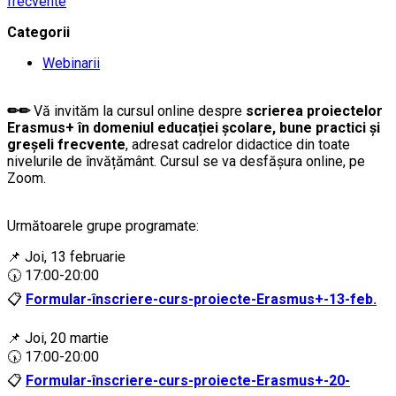
frecvente
Categorii
Webinarii
✏
✏
Vă invităm la cursul online despre
scrierea proiectelor
Erasmus+ în domeniul educației școlare, bune practici și
greșeli frecvente
, adresat cadrelor didactice din toate
nivelurile de învățământ.
Cursul se va desfăşura online, pe
Zoom.
….
Următoarele grupe programate:
….
📌 Joi, 13 februarie
🕠 17:00-20:00
📋
Formular-înscriere-curs-proiecte-Erasmus+-13-feb.
…
📌 Joi, 20 martie
🕠 17:00-20:00
📋
Formular-înscriere-curs-proiecte-Erasmus+-20-