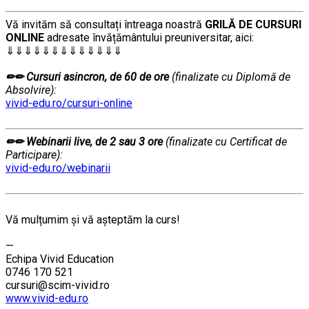
Vă invităm să consultați întreaga noastră
GRILĂ DE CURSURI
ONLINE
adresate învățământului preuniversitar, aici:
⇓⇓⇓⇓⇓⇓⇓⇓⇓⇓⇓⇓⇓
…………..
✏✏ Cursuri asincron, de 60 de ore
(finalizate cu Diplomă de
Absolvire):
vivid-edu.ro/cursuri-online
…………..
✏✏ Webinarii live, de 2 sau 3 ore
(finalizate cu Certificat de
Participare):
vivid-edu.ro/webinarii
…………..
………….
Vă mulțumim și vă aşteptăm la curs!
…………..
—
Echipa Vivid Education
0746 170 521
cursuri@scim-vivid.ro
www.vivid-edu.ro