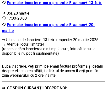
📋
Formular-înscriere-curs-proiecte-Erasmus+-13-feb.
…
📌 Joi, 20 martie
🕠 17:00-20:00
📋
Formular-înscriere-curs-proiecte-Erasmus+-20-
martie
..
⇒ Ultima zi de înscriere: 13 feb., respectiv 20 martie 2025
→
Atenție, lo
curi limitate
!
←
(recomandăm înscrierea din timp la curs, întrucât locurile
disponibile nu pot fi suplimentate)
…………..
După ȋnscriere, veți primi pe email factura proformă și detalii
despre efectuarea plății, iar link-ul de acces îl veți primi în
ziua webinarului, cu 2 ore înainte.
⇒
CE SPUN CURSANȚII DESPRE NOI:
…………..