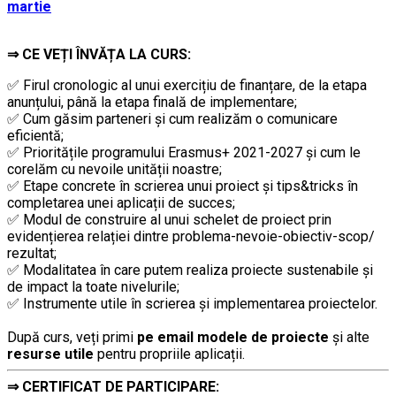
martie
…
⇒
CE VEȚI ÎNVĂȚA LA CURS:
✅ Firul cronologic al unui exercițiu de finanțare, de la etapa
anunțului, până la etapa finală de implementare;
✅ Cum găsim parteneri și cum realizăm o comunicare
eficientă;
✅ Prioritățile programului Erasmus+ 2021-2027 și cum le
corelăm cu nevoile unității noastre;
✅ Etape concrete în scrierea unui proiect și tips&tricks în
completarea unei aplicații de succes;
✅ Modul de construire al unui schelet de proiect prin
evidențierea relației dintre problema-nevoie-obiectiv-scop/
rezultat;
✅ Modalitatea în care putem realiza proiecte sustenabile și
de impact la toate nivelurile;
✅ Instrumente utile în scrierea și implementarea proiectelor.
………………………
După curs, veți primi
pe email modele de proiecte
și alte
resurse utile
pentru propriile aplicații.
⇒
CERTIFICAT DE PARTICIPARE: