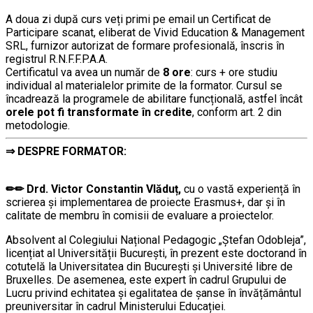
…………..
A doua zi după curs veți primi pe email un Certificat de
Participare scanat, eliberat de Vivid Education & Management
SRL, furnizor autorizat de formare profesională, înscris în
registrul R.N.F.F.P.A.A.
Certificatul va avea un număr de
8 ore
: curs + ore studiu
individual al materialelor primite de la formator. Cursul se
încadrează la programele de abilitare funcțională, astfel încât
orele pot fi transformate în credite
, conform art. 2 din
metodologie.
⇒ DESPR
E FORMATOR:
….
…………..
✏✏ Drd. Victor Constantin Vlăduț,
cu o vastă experiență în
scrierea și implementarea de proiecte Erasmus+, dar și în
calitate de membru în comisii de evaluare a proiectelor.
Absolvent al Colegiului Național Pedagogic „Ștefan Odobleja”,
licențiat al Universității București, în prezent este doctorand în
cotutelă la Universitatea din București și Université libre de
Bruxelles. De asemenea, este expert în cadrul Grupului de
Lucru privind echitatea și egalitatea de șanse în învățământul
preuniversitar în cadrul Ministerului Educației.