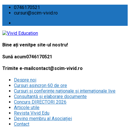
0746170521
cursuri@scim-vivid.ro
Bine ați venit
pe site-ul nostru!
Sună acum
0746170521
Trimite e-mail
contact@scim-vivid.ro
Despre noi
Cursuri asincron 60 de ore
Cursuri și conferințe naționale și internaționale live
Consultanţă și elaborare documente
Concurs DIRECTORI 2026
Articole utile
Revista Vivid Edu
Devino membru al Asociației
Contact