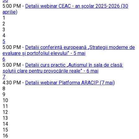
30
5:00 PM -
Detalii webinar CEAC - an școlar 2025-2026 (30
aprilie)
1
2
3
4
5
5:00 PM -
Detalii conferință europeană „Strategii moderne de
evaluare și portofoliul elevului” - 5 mai
6
5:00 PM -
Detalii curs practic „Autismul în sala de clasă:
soluții clare pentru provocările reale” - 6 mai
7
4:30 PM -
Detalii webinar Platforma ARACIP (7 mai)
8
9
10
11
12
13
14
15
16