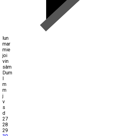
lun
mar
mie
joi
vin
sâm
Dum
l
m
m
j
v
s
d
27
28
29