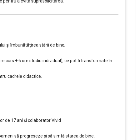
le pentru a evita suprasolicitarea.
ui și îmbunătățirea stării de bine;
re curs + 6 ore studiu individual), ce pot fi transformate în
ru cadrele didactice.
r de 17 ani și colaborator Vivid
 oameni să progreseze și să simtă starea de bine,