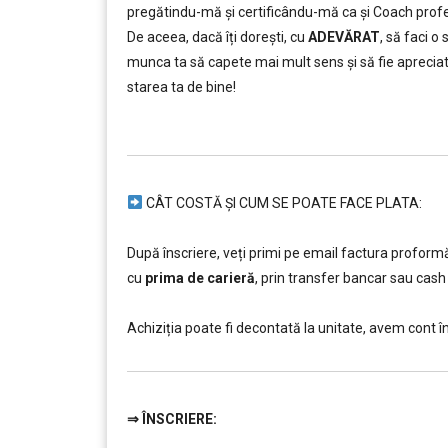
pregătindu-mă și certificându-mă ca și Coach profe
De aceea, dacă îți dorești, cu
ADEVĂRAT
, să faci o 
munca ta să capete mai mult sens și să fie apreciată
starea ta de bine!
……..
CÂT COSTĂ ȘI CUM SE POATE FACE PLATA:
…………..
După înscriere, veți primi pe email factura profor
cu
prima de carieră
, prin transfer bancar sau ca
…
Achiziția poate fi decontată la unitate, avem cont î
⇒
ÎNSCRIERE:
…………..