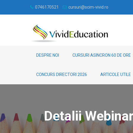
0746170521
cursuri@scim-vivid.ro
DESPRE NOI
CURSURI ASINCRON 60 DE ORE
CONCURS DIRECTORI 2026
ARTICOLE UTILE
Detalii Webina