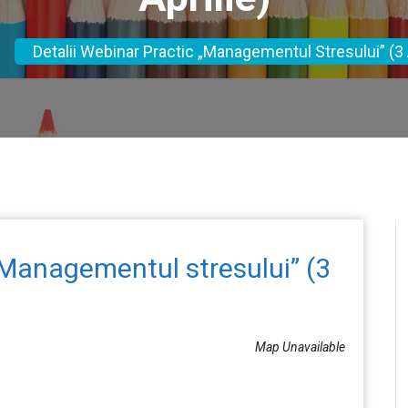
Detalii Webinar Practic „Managementul Stresului” (3 A
 „Managementul stresului” (3
Map Unavailable