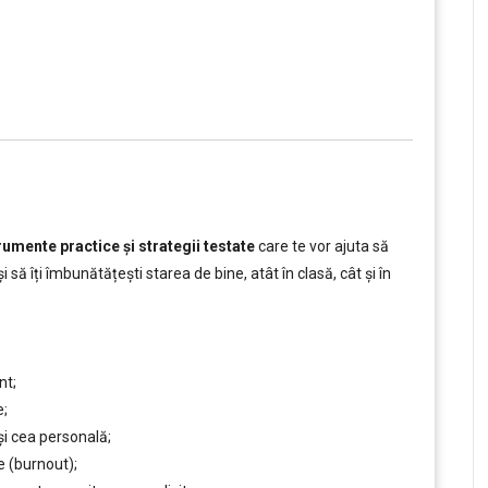
rumente practice și strategii testate
care te vor ajuta să
i să îți îmbunătățești starea de bine, atât în clasă, cât și în
nt;
e;
și cea personală;
e (burnout);