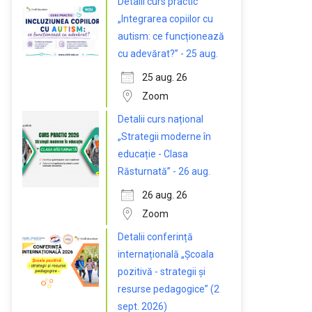
Detalii curs practic
„Integrarea copiilor cu
autism: ce funcționează
cu adevărat?” - 25 aug.
25 aug. 26
Zoom
Detalii curs național
„Strategii moderne în
educație - Clasa
Răsturnată” - 26 aug.
26 aug. 26
Zoom
Detalii conferință
internațională „Școala
pozitivă - strategii și
resurse pedagogice” (2
sept. 2026)