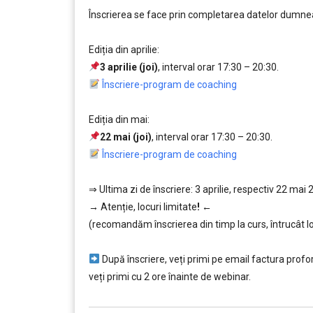
Înscrierea se face prin completarea datelor dumnea
….
Ediția din aprilie:
3 aprilie (joi)
, interval orar 17:30 – 20:30.
,,,,,
Înscriere-program de coaching
….
Ediția din mai:
22 mai (joi)
, interval orar 17:30 – 20:30.
,,,,,
Înscriere-program de coaching
…
⇒ Ultima zi de înscriere: 3 aprilie, respectiv 22 mai
→
Atenție, lo
curi limitate
!
←
(recomandăm înscrierea din timp la curs, întrucât lo
…………..
După înscriere, veți primi pe email factura proform
veți primi cu 2 ore înainte de webinar.