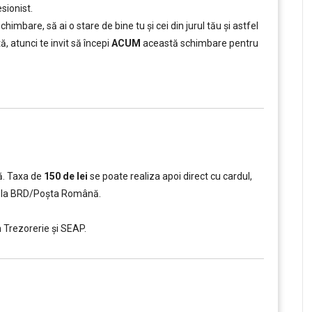
sionist.
schimbare, să ai o stare de bine tu și cei din jurul tău și astfel
, atunci te invit să începi
ACUM
această schimbare pentru
mă. Taxa de
150 de lei
se poate realiza apoi direct cu cardul,
sh la BRD/Poșta Română.
n Trezorerie și SEAP.