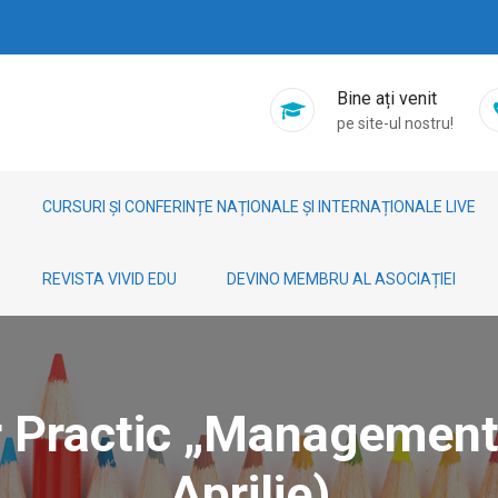
Bine ați venit
pe site-ul nostru!
CURSURI ȘI CONFERINȚE NAȚIONALE ȘI INTERNAȚIONALE LIVE
REVISTA VIVID EDU
DEVINO MEMBRU AL ASOCIAȚIEI
r Practic „Managementu
Aprilie)