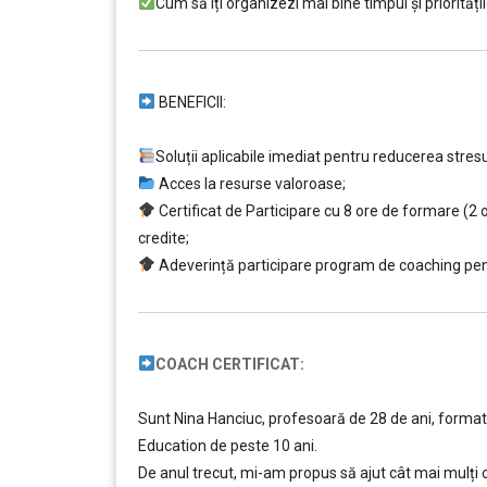
Cum să îți organizezi mai bine timpul și priorități
BENEFICII:
…
Soluții aplicabile imediat pentru reducerea stresul
Acces la resurse valoroase;
Certificat de Participare cu 8 ore de formare (2 o
credite;
Adeverință participare program de coaching pent
COACH CERTIFICAT:
Sunt Nina Hanciuc, profesoară de 28 de ani, formato
Education de peste 10 ani.
De anul trecut, mi-am propus să ajut cât mai mulți