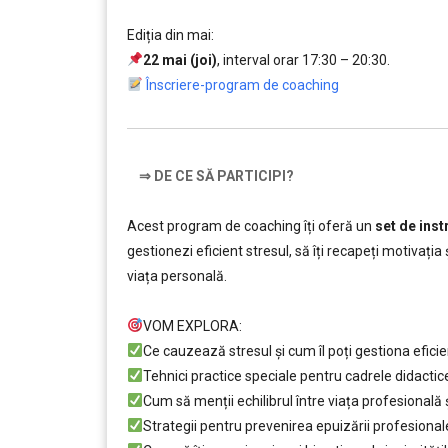
….
Ediția din mai:
22 mai (joi)
, interval orar 17:30 – 20:30.
,,,,,
Înscriere-program de coaching
….
⇒
DE CE SĂ PARTICIPI?
Acest program de coaching îți oferă un
set de inst
gestionezi eficient stresul, să îți recapeți motivația ș
viața personală.
………………………
VOM EXPLORA:
Ce cauzează stresul și cum îl poți gestiona eficie
Tehnici practice speciale pentru cadrele didactic
Cum să menții echilibrul între viața profesională 
Strategii pentru prevenirea epuizării profesional