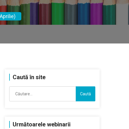
prilie)
Caută în site
Caută
după:
Următoarele webinarii