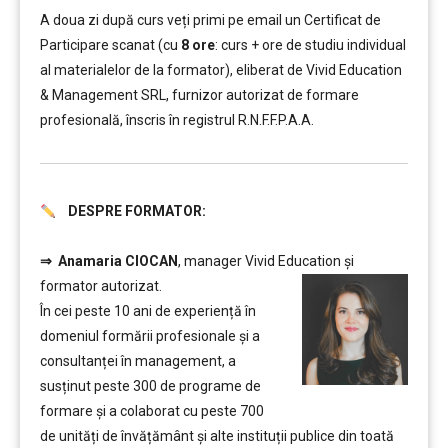
A doua zi după curs veți primi pe email un Certificat de
Participare scanat (cu
8 ore
: curs + ore de studiu individual
al materialelor de la formator), eliberat de Vivid Education
& Management SRL, furnizor autorizat de formare
profesională, înscris în registrul R.N.F.F.P.A.A.
DESPRE FORMATOR:
………
⇒
Anamaria CIOCAN
, manager Vivid Education și
formator autorizat.
În cei peste 10 ani de experiență în
domeniul formării profesionale și a
consultanței în management, a
susținut peste 300 de programe de
formare și a colaborat cu peste 700
de unități de învățământ şi alte instituții publice din toată