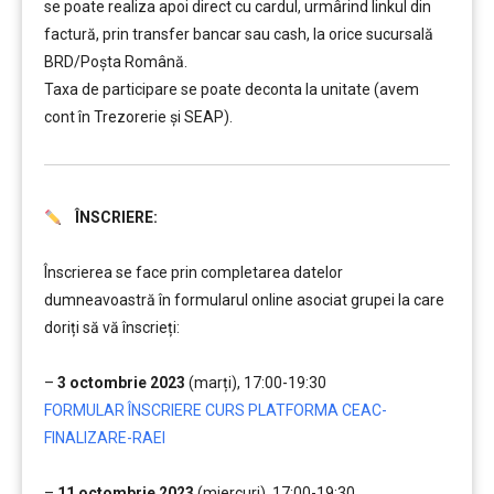
se poate realiza apoi direct cu cardul, urmârind linkul din
factură, prin transfer bancar sau cash, la orice sucursală
BRD/Poșta Română.
Taxa de participare se poate deconta la unitate (avem
cont în Trezorerie și SEAP).
ÎNSCRIERE:
………
Înscrierea se face prin completarea datelor
dumneavoastră în formularul online asociat grupei la care
doriți să vă înscrieți:
……..
–
3 octombrie 2023
(marți), 17:00-19:30
FORMULAR ÎNSCRIERE CURS PLATFORMA CEAC-
FINALIZARE-RAEI
……..
–
11 octombrie 2023
(miercuri), 17:00-19:30