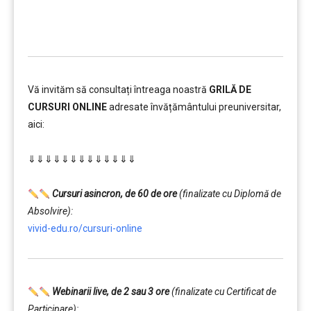
Vă invităm să consultați întreaga noastră
GRILĂ DE
CURSURI ONLINE
adresate învățământului preuniversitar,
aici:
………
⇓⇓⇓⇓⇓⇓⇓⇓⇓⇓⇓⇓⇓
…………..
………
Cursuri asincron, de 60 de ore
(finalizate cu Diplomă de
Absolvire):
vivid-edu.ro/cursuri-online
Webinarii live, de 2 sau 3 ore
(finalizate cu Certificat de
Participare):