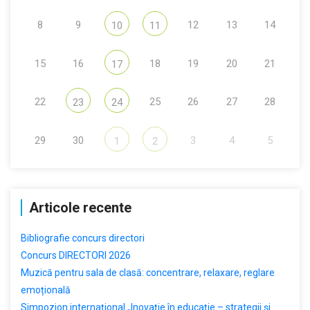
8
9
12
13
14
10
11
15
16
18
19
20
21
17
22
25
26
27
28
23
24
29
30
3
4
5
1
2
Articole recente
Bibliografie concurs directori
Concurs DIRECTORI 2026
Muzică pentru sala de clasă: concentrare, relaxare, reglare
emoțională
Simpozion internațional „Inovație în educație – strategii și