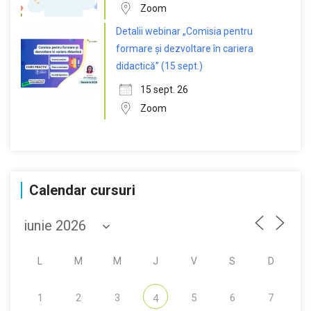
Zoom
Detalii webinar „Comisia pentru
formare și dezvoltare în cariera
didactică” (15 sept.)
15 sept. 26
Zoom
Calendar cursuri
L
M
M
J
V
S
D
1
2
3
5
6
7
4