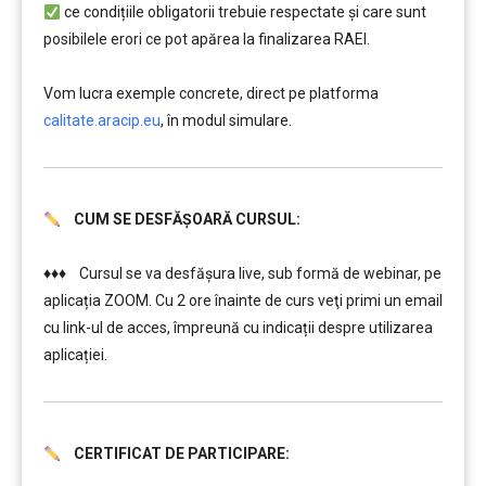
ce condițiile obligatorii trebuie respectate şi care sunt
posibilele erori ce pot apărea la finalizarea RAEI.
….
Vom lucra exemple concrete, direct pe platforma
calitate.aracip.eu
, în modul simulare.
CUM SE DESFĂȘOARĂ CURSUL:
………
♦♦♦ Cursul se va desfășura live, sub formă de webinar, pe
aplicația ZOOM. Cu 2 ore înainte de curs veţi primi un email
cu link-ul de acces, împreună cu indicații despre utilizarea
aplicației.
CERTIFICAT DE PARTICIPARE:
………
………