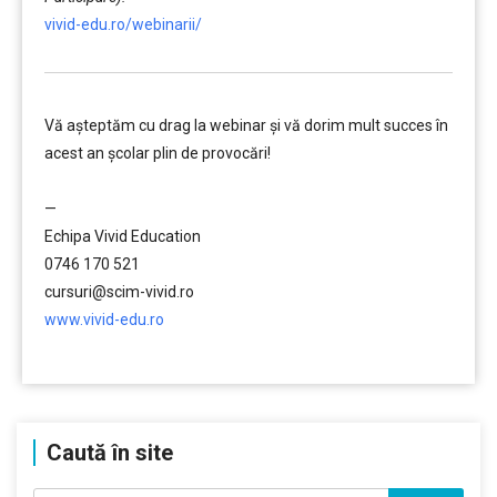
vivid-edu.ro/webinarii/
Vă aşteptăm cu drag la webinar şi vă dorim mult succes în
acest an şcolar plin de provocări!
………
—
Echipa Vivid Education
0746 170 521
cursuri@scim-vivid.ro
www.vivid-edu.ro
………
Caută în site