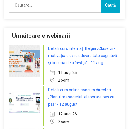
Caută
după:
Următoarele webinarii
Detalii curs internaț. Belgia „Clase vii -
motivația elevilor, diversitate cognitivă
și bucuria de a învăța” - 11 aug.
11 aug. 26
Zoom
Detalii curs online concurs directori
„Planul managerial: elaborare pas cu
pas” - 12 august
12 aug. 26
Zoom