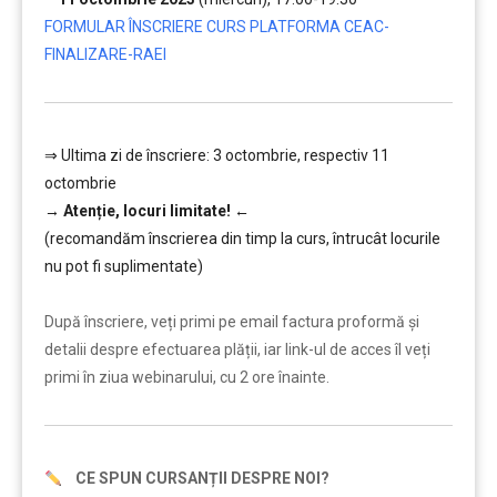
FORMULAR ÎNSCRIERE CURS PLATFORMA CEAC-
FINALIZARE-RAEI
⇒ Ultima zi de înscriere: 3 octombrie, respectiv 11
octombrie
→
Atenție, lo
curi limitate!
←
(recomandăm înscrierea din timp la curs, întrucât locurile
nu pot fi suplimentate)
………
După înscriere, veți primi pe email factura proformă și
detalii despre efectuarea plății, iar link-ul de acces îl veți
primi în ziua webinarului, cu 2 ore înainte.
CE SPUN CURSANȚII DESPRE NOI?