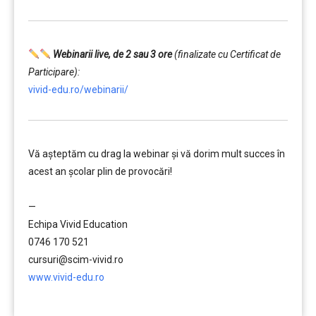
Webinarii live, de 2 sau 3 ore
(finalizate cu Certificat de
Participare):
vivid-edu.ro/webinarii/
Vă aşteptăm cu drag la webinar şi vă dorim mult succes în
acest an şcolar plin de provocări!
………
—
Echipa Vivid Education
0746 170 521
cursuri@scim-vivid.ro
www.vivid-edu.ro
………