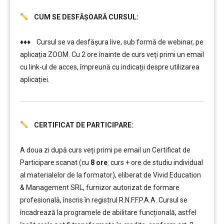
CUM SE DESFĂȘOARĂ CURSUL:
………
♦♦♦ Cursul se va desfășura live, sub formă de webinar, pe
aplicația ZOOM. Cu 2 ore înainte de curs veţi primi un email
cu link-ul de acces, împreună cu indicații despre utilizarea
aplicației.
CERTIFICAT DE PARTICIPARE:
………
………
A doua zi după curs veți primi pe email un Certificat de
Participare scanat (cu
8 ore
: curs + ore de studiu individual
al materialelor de la formator), eliberat de Vivid Education
& Management SRL, furnizor autorizat de formare
profesională, înscris în registrul R.N.F.F.P.A.A. Cursul se
încadrează la programele de abilitare funcțională, astfel