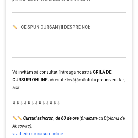
CE SPUN CURSANȚII DESPRE NOI:
Vă invităm să consultați întreaga noastră
GRILĂ DE
CURSURI ONLINE
adresate învățământului preuniversitar,
aici:
………
⇓⇓⇓⇓⇓⇓⇓⇓⇓⇓⇓⇓⇓
…………..
………
Cursuri asincron, de 60 de ore
(finalizate cu Diplomă de
Absolvire):
vivid-edu.ro/cursuri-online