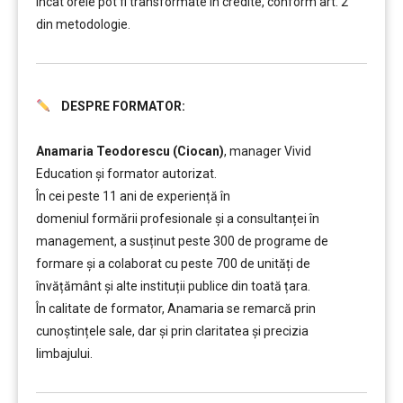
încât orele pot fi transformate în credite, conform art. 2
din metodologie.
DESPRE FORMATOR:
………
………..
Anamaria Teodorescu (Ciocan)
, manager Vivid
Education și formator autorizat.
În cei peste 11 ani de experiență în
domeniul formării profesionale și a consultanței în
management, a susținut peste 300 de programe de
formare și a colaborat cu peste 700 de unități de
învățământ şi alte instituții publice din toată țara.
În calitate de formator, Anamaria se remarcă prin
cunoștințele sale, dar și prin claritatea și precizia
limbajului.