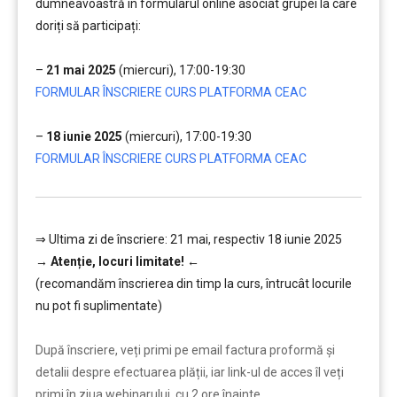
dumneavoastră în formularul online asociat grupei la care
doriți să participați:
…
–
21 mai 2025
(miercuri), 17:00-19:30
FORMULAR ÎNSCRIERE CURS PLATFORMA CEAC
…
–
18 iunie 2025
(miercuri), 17:00-19:30
FORMULAR ÎNSCRIERE CURS PLATFORMA CEAC
⇒ Ultima zi de înscriere: 21 mai, respectiv 18 iunie 2025
→
Atenție, lo
curi limitate!
←
(recomandăm înscrierea din timp la curs, întrucât locurile
nu pot fi suplimentate)
………
După înscriere, veți primi pe email factura proformă și
detalii despre efectuarea plății, iar link-ul de acces îl veți
primi în ziua webinarului, cu 2 ore înainte.