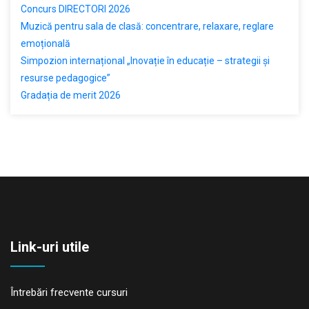
Concurs DIRECTORI 2026
Muzică pentru sala de clasă: concentrare, relaxare, reglare
emoțională
Simpozion internațional „Inovație în educație – strategii și
resurse pedagogice”
Gradația de merit 2026
Link-uri utile
Întrebări frecvente cursuri