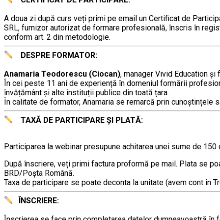
………
A doua zi după curs veți primi pe email un Certificat de Partici
SRL, furnizor autorizat de formare profesională, înscris în regist
conform art. 2 din metodologie.
DESPRE FORMATOR:
………
………..
Anamaria Teodorescu (Ciocan)
, manager Vivid Education și 
În cei peste 11 ani de experiență în domeniul formării profesi
învățământ şi alte instituții publice din toată țara.
În calitate de formator, Anamaria se remarcă prin cunoștințele sale
TAXĂ DE PARTICIPARE ȘI PLATĂ:
………
Participarea la webinar presupune achitarea unei sume de 150 de 
După înscriere, veți primi factura proformă pe mail. Plata se poat
BRD/Poșta Română.
Taxa de participare se poate deconta la unitate (avem cont în T
ÎNSCRIERE:
………
Înscrierea se face prin completarea datelor dumneavoastră în for