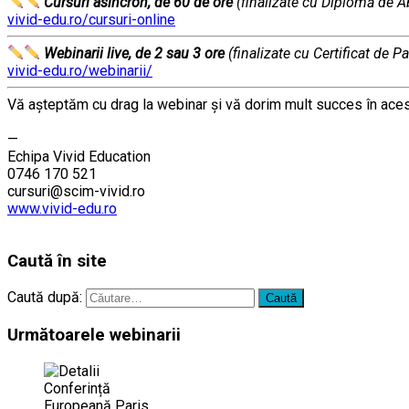
Cursuri asincron, de 60 de ore
(finalizate cu Diplomă de A
vivid-edu.ro/cursuri-online
Webinarii live, de 2 sau 3 ore
(finalizate cu Certificat de Pa
vivid-edu.ro/webinarii/
Vă aşteptăm cu drag la webinar şi vă dorim mult succes în acest
………
—
Echipa Vivid Education
0746 170 521
cursuri@scim-vivid.ro
www.vivid-edu.ro
………
Caută în site
Caută după:
Următoarele webinarii