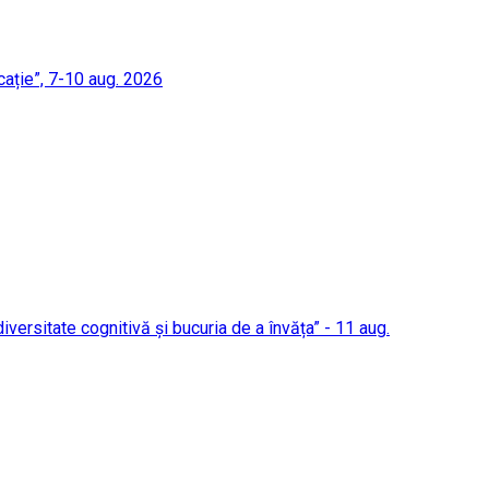
cație”, 7-10 aug. 2026
 diversitate cognitivă și bucuria de a învăța” - 11 aug.