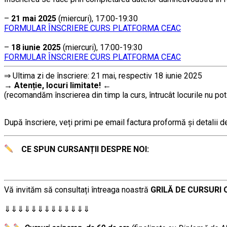
…
–
21 mai 2025
(miercuri), 17:00-19:30
FORMULAR ÎNSCRIERE CURS PLATFORMA CEAC
…
–
18 iunie 2025
(miercuri), 17:00-19:30
FORMULAR ÎNSCRIERE CURS PLATFORMA CEAC
⇒ Ultima zi de înscriere: 21 mai, respectiv 18 iunie 2025
→
Atenție, lo
curi limitate!
←
(recomandăm înscrierea din timp la curs, întrucât locurile nu pot
………
După înscriere, veți primi pe email factura proformă și detalii des
CE SPUN CURSANȚII DESPRE NOI:
Vă invităm să consultați întreaga noastră
GRILĂ DE CURSURI 
………
⇓⇓⇓⇓⇓⇓⇓⇓⇓⇓⇓⇓⇓
…………..
………