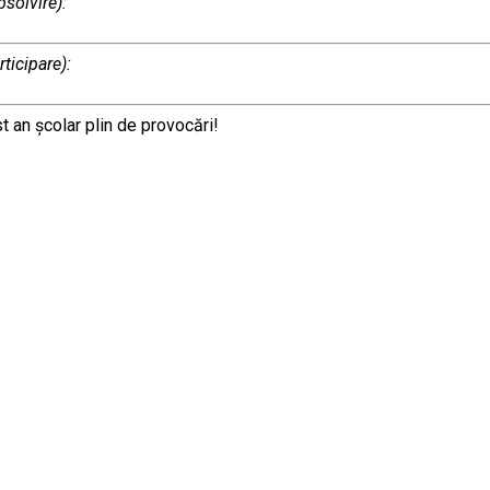
bsolvire):
rticipare):
 an şcolar plin de provocări!