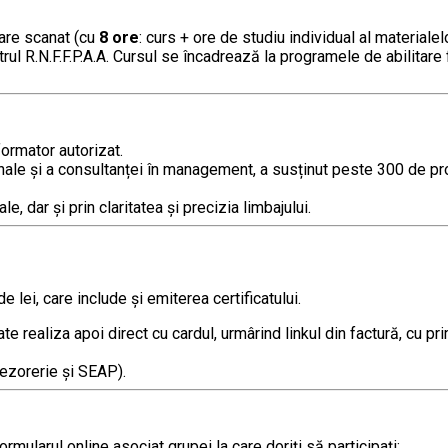
pare scanat (cu
8 ore
: curs + ore de studiu individual al material
rul R.N.F.F.P.A.A. Cursul se încadrează la programele de abilitare f
formator autorizat.
onale și a consultanței în management, a susținut peste 300 de p
, dar și prin claritatea și precizia limbajului.
lei, care include şi emiterea certificatului.
e realiza apoi direct cu cardul, urmârind linkul din factură, cu pr
rezorerie și SEAP).
mularul online asociat grupei la care doriți să participați: