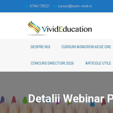
0746170521
cursuri@scim-vivid.ro
DESPRE NOI
CURSURI ASINCRON 60 DE ORE
CONCURS DIRECTORI 2026
ARTICOLE UTILE
Detalii Webinar