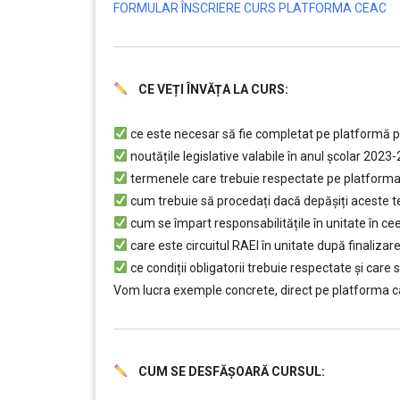
FORMULAR ÎNSCRIERE CURS PLATFORMA CEAC
CE VEȚI ÎNVĂȚA LA CURS:
.
………
ce este necesar să fie completat pe platformă p
noutățile legislative valabile în anul școlar 2023
termenele care trebuie respectate pe platform
cum trebuie să procedați dacă depăşiți aceste t
cum se împart responsabilitățile în unitate în c
care este circuitul RAEI în unitate după finaliza
ce condiții obligatorii trebuie respectate şi care 
Vom lucra exemple concrete, direct pe platforma cal
CUM SE DESFĂȘOARĂ CURSUL:
………