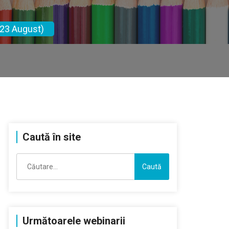
(23 August)
Caută în site
Caută
după:
Următoarele webinarii