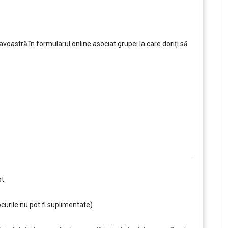
oastră în formularul online asociat grupei la care doriți să
t.
curile nu pot fi suplimentate)