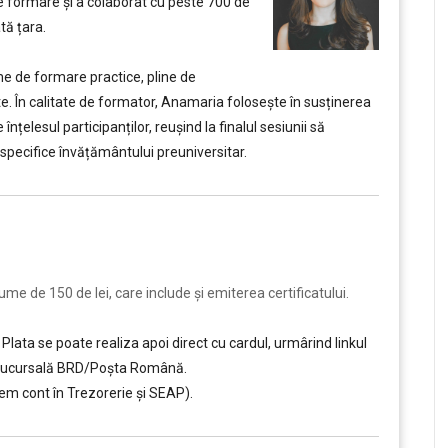
formare și a colaborat cu peste 700 de
ată țara.
 de formare practice, pline de
rete. În calitate de formator, Anamaria folosește în susținerea
nțelesul participanților, reușind la finalul sesiunii să
specifice învățământului preuniversitar.
e de 150 de lei, care include şi emiterea certificatului.
Plata se poate realiza apoi direct cu cardul, urmârind linkul
ce sucursală BRD/Poșta Română.
em cont în Trezorerie și SEAP).