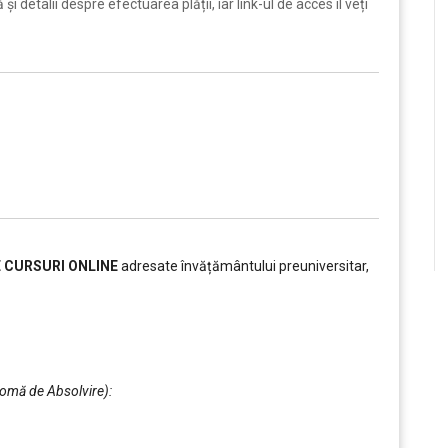
i detalii despre efectuarea plății, iar link-ul de acces îl veți
E CURSURI ONLINE
adresate învățământului preuniversitar,
plomă de Absolvire):