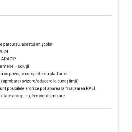
e parcursul acestui an școlar
-2024
a ARACIP
ermene – soluții
eea ce privește completarea platformei
re (aprobare/avizare/aducere la cunoştință)
sunt posibilele erori ce pot apărea la finalizarea RAEI.
itate.aracip. eu, în modul simulare