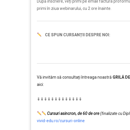
După înscriere, veți primi pe email factura proformă ș
primi în ziua webinarului, cu 2 ore înainte.
CE SPUN CURSANȚII DESPRE NOI:
Vă invităm să consultați întreaga noastră
GRILĂ D
aici:
………
⇓⇓⇓⇓⇓⇓⇓⇓⇓⇓⇓⇓⇓
…………..
………
Cursuri asincron, de 60 de ore
(finalizate cu Di
vivid-edu.ro/cursuri-online