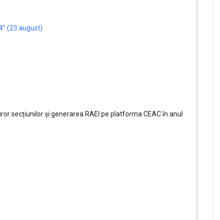
4” (23 august)
uror secțiunilor și generarea RAEI pe platforma CEAC în anul