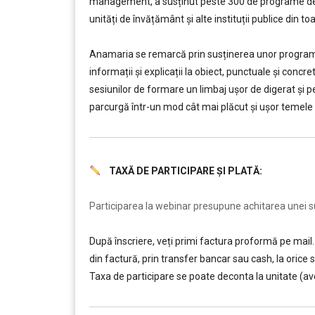
management, a susținut peste 300 de programe de 
unități de învățământ şi alte instituții publice din to
………
Anamaria se remarcă prin susținerea unor programe
informații și explicații la obiect, punctuale și conc
sesiunilor de formare un limbaj ușor de digerat și pe î
parcurgă într-un mod cât mai plăcut și ușor temele 
TAXĂ DE PARTICIPARE ȘI PLATĂ:
………
Participarea la webinar presupune achitarea unei sum
După înscriere, veți primi factura proformă pe mail. 
din factură, prin transfer bancar sau cash, la ori
Taxa de participare se poate deconta la unitate (av