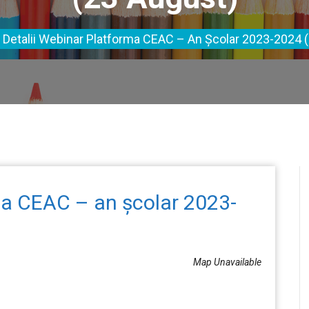
Detalii Webinar Platforma CEAC – An Școlar 2023-2024 
ma CEAC – an școlar 2023-
Map Unavailable