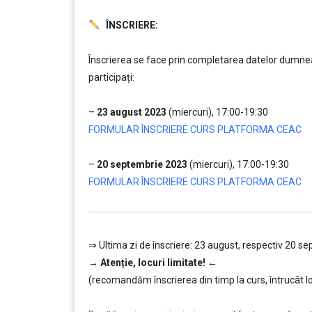
ÎNSCRIERE:
………
Înscrierea se face prin completarea datelor dumneav
participați:
…..
–
23 august 2023
(miercuri), 17:00-19:30
FORMULAR ÎNSCRIERE CURS PLATFORMA CEAC
….
–
20 septembrie 2023
(miercuri), 17:00-19:30
FORMULAR ÎNSCRIERE CURS PLATFORMA CEAC
⇒ Ultima zi de înscriere: 23 august, respectiv 20 sep
→
Atenție, lo
curi limitate!
←
(recomandăm înscrierea din timp la curs, întrucât lo
………