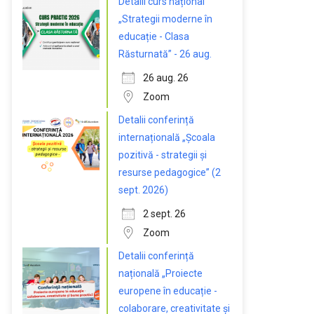
Detalii curs național
„Strategii moderne în
educație - Clasa
Răsturnată” - 26 aug.
26 aug. 26
Zoom
Detalii conferință
internațională „Școala
pozitivă - strategii și
resurse pedagogice” (2
sept. 2026)
2 sept. 26
Zoom
Detalii conferință
națională „Proiecte
europene în educație -
colaborare, creativitate și