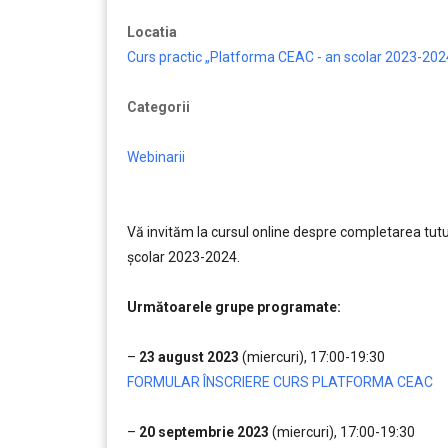
Locatia
Curs practic „Platforma CEAC - an scolar 2023-202
Categorii
Webinarii
Vă invităm la cursul online despre completarea tut
școlar 2023-2024.
……..
Următoarele grupe programate:
…..
–
23 august 2023
(miercuri), 17:00-19:30
FORMULAR ÎNSCRIERE CURS PLATFORMA CEAC
….
–
20 septembrie 2023
(miercuri), 17:00-19:30