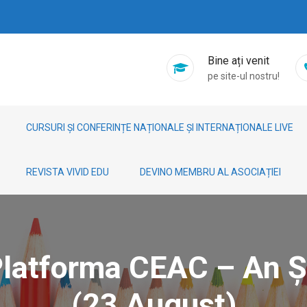
Bine ați venit
pe site-ul nostru!
CURSURI ȘI CONFERINȚE NAȚIONALE ȘI INTERNAȚIONALE LIVE
REVISTA VIVID EDU
DEVINO MEMBRU AL ASOCIAȚIEI
 Platforma CEAC – An 
(23 August)