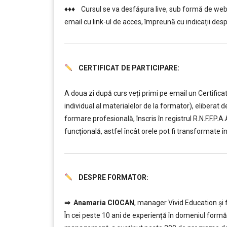
♦♦♦ Cursul se va desfășura live, sub formă de webin
email cu link-ul de acces, împreună cu indicații despr
CERTIFICAT DE PARTICIPARE:
………
………
A doua zi după curs veți primi pe email un Certifica
individual al materialelor de la formator), elibera
formare profesională, înscris în registrul R.N.F.F.P.
funcțională, astfel încât orele pot fi transformate î
DESPRE FORMATOR:
………
⇒
Anamaria CIOCAN
, manager Vivid Education și 
În cei peste 10 ani de experiență în domeniul formăr