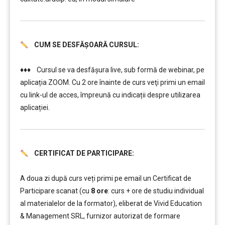
CUM SE DESFĂȘOARĂ CURSUL:
………
♦♦♦ Cursul se va desfășura live, sub formă de webinar, pe
aplicația ZOOM. Cu 2 ore înainte de curs veţi primi un email
cu link-ul de acces, împreună cu indicații despre utilizarea
aplicației.
CERTIFICAT DE PARTICIPARE:
………
………
A doua zi după curs veți primi pe email un Certificat de
Participare scanat (cu
8 ore
: curs + ore de studiu individual
al materialelor de la formator), eliberat de Vivid Education
& Management SRL, furnizor autorizat de formare