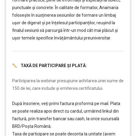
formare practice, pline de informații și explicații la obiect,
punctuale și concrete. În calitate de formator, Anamaria
folosește în susținerea sesiunilor de formare un limbaj
ușor de digerat și pe înțelesul participanților, reușind la
finalul sesiunii să parcurgă într-un mod cât mai plăcut și
ușor temele specifice învățământului preuniversitar.
TAXĂ DE PARTICIPARE ȘI PLATĂ:
………
Participarea la webinar presupune achitarea unei sume de
150 de lei, care include şi emiterea certificatului.
După înscriere, veți primi factura proformă pe mail. Plata
se poate realiza apoi direct cu cardul, urmârind linkul din
factură, prin transfer bancar sau cash, la orice sucursală
BRD/Poșta Română.
Taxa de participare se poate deconta la unitate (avem