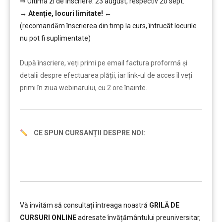
⇒ Ultima zi de înscriere: 23 august, respectiv 20 sept.
→
Atenție, lo
curi limitate!
←
(recomandăm înscrierea din timp la curs, întrucât locurile
nu pot fi suplimentate)
………
După înscriere, veți primi pe email factura proformă și
detalii despre efectuarea plății, iar link-ul de acces îl veți
primi în ziua webinarului, cu 2 ore înainte.
CE SPUN CURSANȚII DESPRE NOI:
Vă invităm să consultați întreaga noastră
GRILĂ DE
CURSURI ONLINE
adresate învățământului preuniversitar,