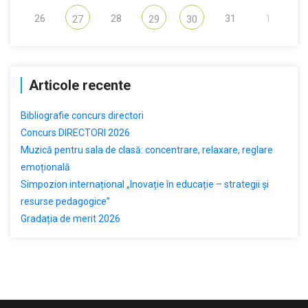
26
28
31
1
27
29
30
Articole recente
Bibliografie concurs directori
Concurs DIRECTORI 2026
Muzică pentru sala de clasă: concentrare, relaxare, reglare
emoțională
Simpozion internațional „Inovație în educație – strategii și
resurse pedagogice”
Gradația de merit 2026