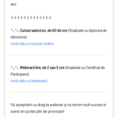
aici:
………
⇓⇓⇓⇓⇓⇓⇓⇓⇓⇓⇓⇓⇓
…………..
………
Cursuri asincron, de 60 de ore
(finalizate cu Diplomă de
Absolvire):
vivid-edu.ro/cursuri-online
Webinarii live, de 2 sau 3 ore
(finalizate cu Certificat de
Participare):
vivid-edu.ro/webinarii/
Vă aşteptăm cu drag la webinar şi vă dorim mult succes în
acest an şcolar plin de provocări!