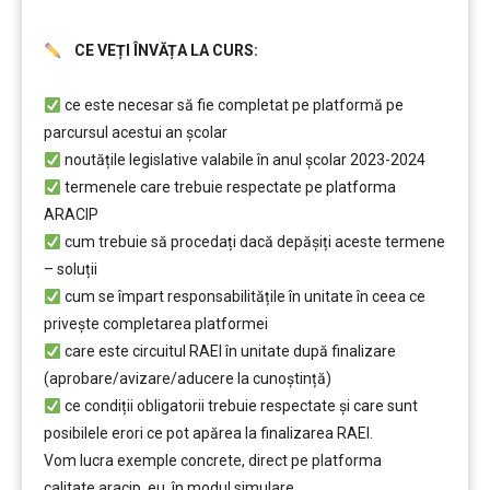
CE VEȚI ÎNVĂȚA LA CURS:
.
………
ce este necesar să fie completat pe platformă pe
parcursul acestui an școlar
noutățile legislative valabile în anul școlar 2023-2024
termenele care trebuie respectate pe platforma
ARACIP
cum trebuie să procedați dacă depăşiți aceste termene
– soluții
cum se împart responsabilitățile în unitate în ceea ce
privește completarea platformei
care este circuitul RAEI în unitate după finalizare
(aprobare/avizare/aducere la cunoştință)
ce condiții obligatorii trebuie respectate şi care sunt
posibilele erori ce pot apărea la finalizarea RAEI.
Vom lucra exemple concrete, direct pe platforma
calitate.aracip. eu, în modul simulare