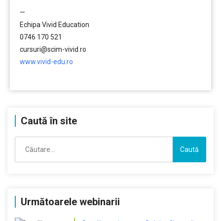
………
—
Echipa Vivid Education
0746 170 521
cursuri@scim-vivid.ro
www.vivid-edu.ro
………
Caută în site
Caută
după:
Următoarele webinarii