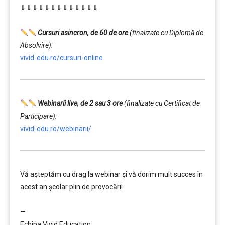
⇓⇓⇓⇓⇓⇓⇓⇓⇓⇓⇓⇓⇓
…………..
………
Cursuri asincron, de 60 de ore
(finalizate cu Diplomă de
Absolvire):
vivid-edu.ro/cursuri-online
Webinarii live, de 2 sau 3 ore
(finalizate cu Certificat de
Participare):
vivid-edu.ro/webinarii/
Vă aşteptăm cu drag la webinar şi vă dorim mult succes în
acest an şcolar plin de provocări!
………
—
Echipa Vivid Education