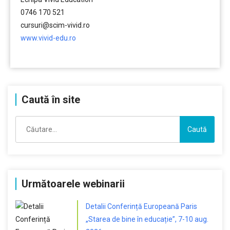
0746 170 521
cursuri@scim-vivid.ro
www.vivid-edu.ro
………
Caută în site
Caută
după:
Următoarele webinarii
Detalii Conferință Europeană Paris
„Starea de bine în educație”, 7-10 aug.