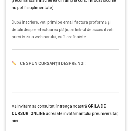
(recomandăm înscrierea din timp la curs, întrucât locurile
nu pot fi suplimentate)
………
După înscriere, veți primi pe email factura proformă și
detalii despre efectuarea plății, iar link-ul de acces îl veți
primi în ziua webinarului, cu 2 ore înainte.
CE SPUN CURSANȚII DESPRE NOI:
Vă invităm să consultați întreaga noastră
GRILĂ DE
CURSURI ONLINE
adresate învățământului preuniversitar,
aici:
………