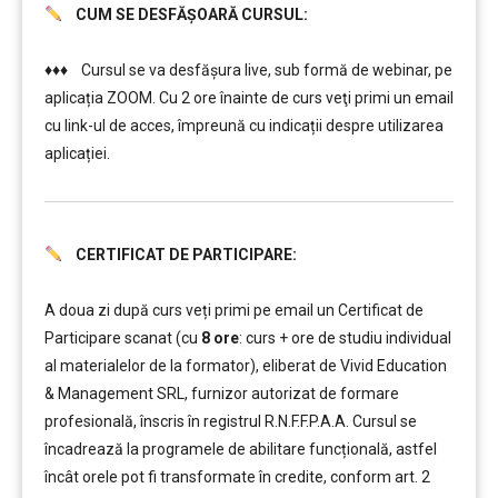
CUM SE DESFĂȘOARĂ CURSUL:
………
♦♦♦ Cursul se va desfășura live, sub formă de webinar, pe
aplicația ZOOM. Cu 2 ore înainte de curs veţi primi un email
cu link-ul de acces, împreună cu indicații despre utilizarea
aplicației.
CERTIFICAT DE PARTICIPARE:
………
………
A doua zi după curs veți primi pe email un Certificat de
Participare scanat (cu
8 ore
: curs + ore de studiu individual
al materialelor de la formator), eliberat de Vivid Education
& Management SRL, furnizor autorizat de formare
profesională, înscris în registrul R.N.F.F.P.A.A. Cursul se
încadrează la programele de abilitare funcțională, astfel
încât orele pot fi transformate în credite, conform art. 2