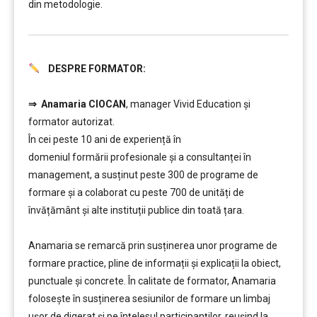
din metodologie.
DESPRE FORMATOR:
………
⇒
Anamaria CIOCAN
, manager Vivid Education și
formator autorizat.
În cei peste 10 ani de experiență în
domeniul formării profesionale și a consultanței în
management, a susținut peste 300 de programe de
formare și a colaborat cu peste 700 de unități de
învățământ şi alte instituții publice din toată țara.
………
Anamaria se remarcă prin susținerea unor programe de
formare practice, pline de informații și explicații la obiect,
punctuale și concrete. În calitate de formator, Anamaria
folosește în susținerea sesiunilor de formare un limbaj
ușor de digerat și pe înțelesul participanților, reușind la