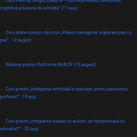
Curs internaț. Belgia „Clase vii - motivația elevilor, diversitate
cognitivă și bucuria de a învăța” (11 aug.)
online
Curs online concurs directori „Planul managerial: elaborare pas cu
pas” - 12 august
Online
Webinar practic Platforma ARACIP (13 august)
Online
Curs practic „Inteligența artificială în educație: primii pași pentru
profesori” - 19 aug.
online
Curs practic „Integrarea copiilor cu autism: ce funcționează cu
adevărat?” - 25 aug.
online