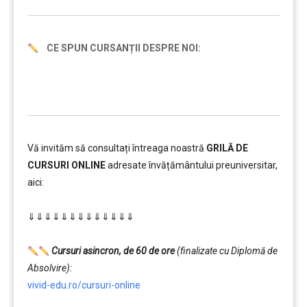
CE SPUN CURSANȚII DESPRE NOI:
Vă invităm să consultați întreaga noastră
GRILĂ DE
CURSURI ONLINE
adresate învățământului preuniversitar,
aici:
………
⇓⇓⇓⇓⇓⇓⇓⇓⇓⇓⇓⇓⇓
…………..
………
Cursuri asincron, de 60 de ore
(finalizate cu Diplomă de
Absolvire):
vivid-edu.ro/cursuri-online