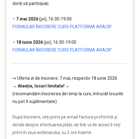
doriți să participați:
…
–
7 mai 2026
(joi), 16:30-19:00
FORMULAR ÎNSCRIERE CURS PLATFORMA ARACIP
…
–
18 iunie 2026
(joi), 16:30-19:00
FORMULAR ÎNSCRIERE CURS PLATFORMA ARACIP
⇒ Ultima zi de înscriere: 7 mai, respectiv 18 iunie 2026
→
Atenție, lo
curi limitate!
←
(recomandăm înscrierea din timp la curs, întrucât locurile
nu pot fi suplimentate)
………
După înscriere, veți primi pe email factura proformă și
detalii despre efectuarea plății, iar link-ul de acces îl veți
primi în ziua webinarului, cu 2 ore înainte.