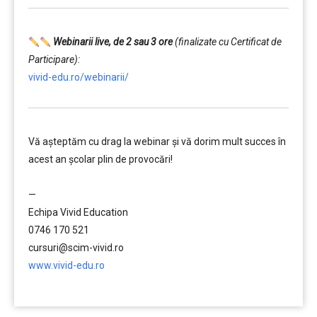
Webinarii live, de 2 sau 3 ore
(finalizate cu Certificat de
Participare):
vivid-edu.ro/webinarii/
Vă aşteptăm cu drag la webinar şi vă dorim mult succes în
acest an şcolar plin de provocări!
………
—
Echipa Vivid Education
0746 170 521
cursuri@scim-vivid.ro
www.vivid-edu.ro
………