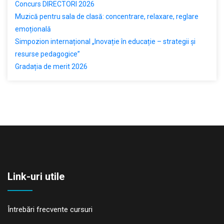
Concurs DIRECTORI 2026
Muzică pentru sala de clasă: concentrare, relaxare, reglare
emoțională
Simpozion internațional „Inovație în educație – strategii și
resurse pedagogice”
Gradația de merit 2026
Link-uri utile
Întrebări frecvente cursuri