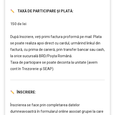
TAXĂ DE PARTICIPARE ȘI PLATĂ:
………
150 de lei
După înscriere, veți primi factura proformă pe mail. Plata
se poate realiza apoi direct cu cardul, urmârind linkul din
factură, cu prima de carieră, prin transfer bancar sau cash,
la orice sucursală BRD/Poșta Română.
Taxa de participare se poate deconta la unitate (avem
cont în Trezorerie și SEAP).
ÎNSCRIERE:
………
Înscrierea se face prin completarea datelor
dumneavoastră în formularul online asociat grupei la care