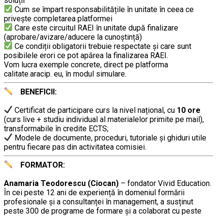
soluții
Cum se împart responsabilitățile în unitate în ceea ce
privește completarea platformei
Care este circuitul RAEI în unitate după finalizare
(aprobare/avizare/aducere la cunoştință)
Ce condiții obligatorii trebuie respectate şi care sunt
posibilele erori ce pot apărea la finalizarea RAEI.
Vom lucra exemple concrete, direct pe platforma
calitate.aracip. eu, în modul simulare.
BENEFICII:
…………..
Certificat de participare curs la nivel național, cu
10 ore
(curs live + studiu individual al materialelor primite pe mail),
transformabile în credite ECTS;
Modele de documente, proceduri, tutoriale și ghiduri utile
pentru fiecare pas din activitatea comisiei.
FORMATOR:
………
………..
Anamaria Teodorescu (Ciocan)
– fondator Vivid Education.
În cei peste 12 ani de experiență în domeniul formării
profesionale și a consultanței în management, a susținut
peste 300 de programe de formare și a colaborat cu peste