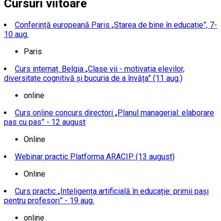
Cursuri viitoare
Conferință europeană Paris „Starea de bine în educație”, 7-
10 aug.
Paris
Curs internaț. Belgia „Clase vii - motivația elevilor,
diversitate cognitivă și bucuria de a învăța” (11 aug.)
online
Curs online concurs directori „Planul managerial: elaborare
pas cu pas” - 12 august
Online
Webinar practic Platforma ARACIP (13 august)
Online
Curs practic „Inteligența artificială în educație: primii pași
pentru profesori” - 19 aug.
online