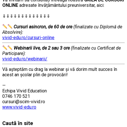
ONLINE
adresate învățământului preuniversitar, aici:
………
⇓⇓⇓⇓⇓⇓⇓⇓⇓⇓⇓⇓⇓
…………..
………
Cursuri asincron, de 60 de ore
(finalizate cu Diplomă de
Absolvire):
vivid-edu.ro/cursuri-online
Webinarii live, de 2 sau 3 ore
(finalizate cu Certificat de
Participare):
vivid-edu.ro/webinarii/
Vă aşteptăm cu drag la webinar şi vă dorim mult succes în
acest an şcolar plin de provocări!
………
—
Echipa Vivid Education
0746 170 521
cursuri@scim-vivid.ro
www.vivid-edu.ro
………
Caută în site