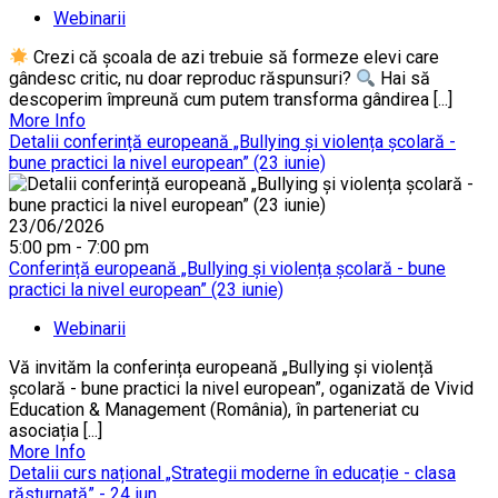
Webinarii
Crezi că școala de azi trebuie să formeze elevi care
gândesc critic, nu doar reproduc răspunsuri?
Hai să
descoperim împreună cum putem transforma gândirea [...]
More Info
Detalii conferință europeană „Bullying și violența școlară -
bune practici la nivel european” (23 iunie)
23/06/2026
5:00 pm - 7:00 pm
Conferință europeană „Bullying și violența școlară - bune
practici la nivel european” (23 iunie)
Webinarii
Vă invităm la conferința europeană „Bullying și violență
școlară - bune practici la nivel european”, oganizată de Vivid
Education & Management (România), în parteneriat cu
asociația [...]
More Info
Detalii curs național „Strategii moderne în educație - clasa
răsturnată” - 24 iun.