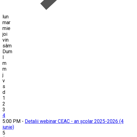
lun
mar
mie
joi
vin
sâm
Dum
l
m
m
j
v
s
d
1
2
3
4
5:00 PM -
Detalii webinar CEAC - an școlar 2025-2026 (4
iunie)
5