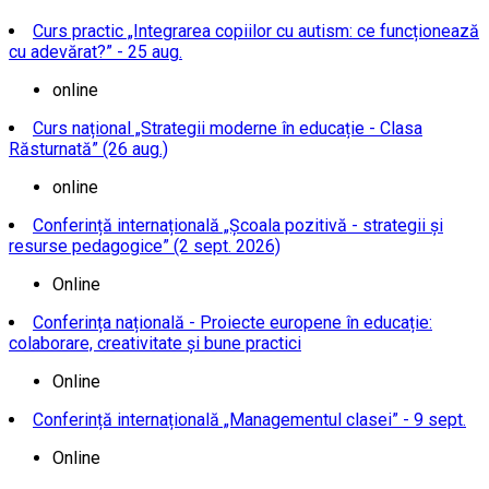
Curs practic „Integrarea copiilor cu autism: ce funcționează
cu adevărat?” - 25 aug.
online
Curs național „Strategii moderne în educație - Clasa
Răsturnată” (26 aug.)
online
Conferință internațională „Școala pozitivă - strategii și
resurse pedagogice” (2 sept. 2026)
Online
Conferința națională - Proiecte europene în educație:
colaborare, creativitate și bune practici
Online
Conferință internațională „Managementul clasei” - 9 sept.
Online