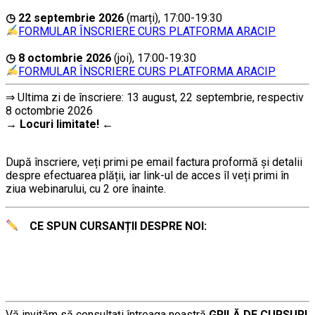
….
◷ 22 septembrie 2026
(marți), 17:00-19:30
FORMULAR ÎNSCRIERE CURS PLATFORMA ARACIP
….
◷ 8 octombrie 2026
(joi), 17:00-19:30
FORMULAR ÎNSCRIERE CURS PLATFORMA ARACIP
⇒ Ultima zi de înscriere: 13 august, 22 septembrie, respectiv
8 octombrie 2026
→
Lo
curi limitate!
←
………
După înscriere, veți primi pe email factura proformă și detalii
despre efectuarea plății, iar link-ul de acces îl veți primi în
ziua webinarului, cu 2 ore înainte.
CE SPUN CURSANȚII DESPRE NOI:
Vă invităm să consultați întreaga noastră
GRILĂ DE CURSURI