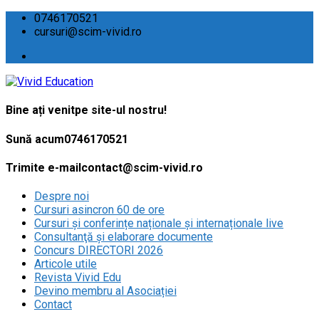
0746170521
cursuri@scim-vivid.ro
Bine ați venit
pe site-ul nostru!
Sună acum
0746170521
Trimite e-mail
contact@scim-vivid.ro
Despre noi
Cursuri asincron 60 de ore
Cursuri și conferințe naționale și internaționale live
Consultanţă și elaborare documente
Concurs DIRECTORI 2026
Articole utile
Revista Vivid Edu
Devino membru al Asociației
Contact