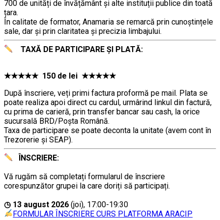
700 de unități de învățământ şi alte instituții publice din toată
țara.
În calitate de formator, Anamaria se remarcă prin cunoștințele
sale, dar și prin claritatea și precizia limbajului.
TAXĂ DE PARTICIPARE ȘI PLATĂ:
………
★★★★★ 150 de lei ★★★★★
După înscriere, veți primi factura proformă pe mail. Plata se
poate realiza apoi direct cu cardul, urmârind linkul din factură,
cu prima de carieră, prin transfer bancar sau cash, la orice
sucursală BRD/Poșta Română.
Taxa de participare se poate deconta la unitate (avem cont în
Trezorerie și SEAP).
ÎNSCRIERE:
…
Vă rugăm să completați formularul de înscriere
corespunzător grupei la care doriți să participați.
.
◷ 13 august 2026
(joi), 17:00-19:30
FORMULAR ÎNSCRIERE CURS PLATFORMA ARACIP