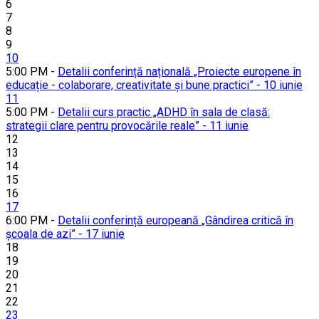
6
7
8
9
10
5:00 PM -
Detalii conferință națională „Proiecte europene în
educație - colaborare, creativitate și bune practici” - 10 iunie
11
5:00 PM -
Detalii curs practic „ADHD în sala de clasă:
strategii clare pentru provocările reale” - 11 iunie
12
13
14
15
16
17
6:00 PM -
Detalii conferință europeană „Gândirea critică în
școala de azi” - 17 iunie
18
19
20
21
22
23