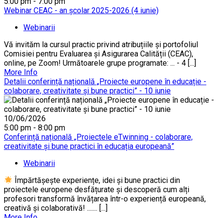
5:00 pm - 7:00 pm
Webinar CEAC - an școlar 2025-2026 (4 iunie)
Webinarii
Vă invităm la cursul practic privind atribuțiile și portofoliul
Comisiei pentru Evaluarea și Asigurarea Calității (CEAC),
online, pe Zoom! Următoarele grupe programate: ... - 4 [...]
More Info
Detalii conferință națională „Proiecte europene în educație -
colaborare, creativitate și bune practici” - 10 iunie
10/06/2026
5:00 pm - 8:00 pm
Conferință națională „Proiectele eTwinning - colaborare,
creativitate și bune practici în educația europeană”
Webinarii
Împărtășește experiențe, idei și bune practici din
proiectele europene desfățurate și descoperă cum alți
profesori transformă învățarea într-o experiență europeană,
creativă și colaborativă! ....... [...]
More Info