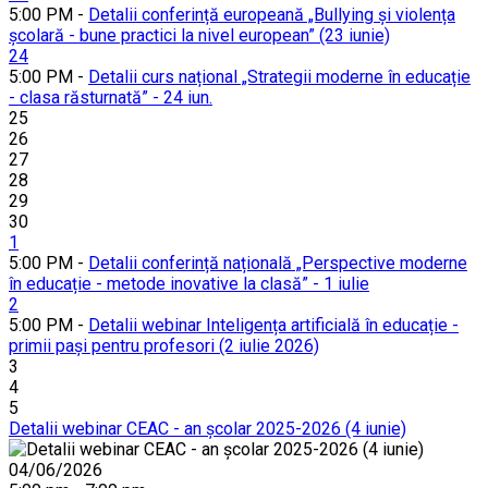
5:00 PM -
Detalii conferință europeană „Bullying și violența
școlară - bune practici la nivel european” (23 iunie)
24
5:00 PM -
Detalii curs național „Strategii moderne în educație
- clasa răsturnată” - 24 iun.
25
26
27
28
29
30
1
5:00 PM -
Detalii conferință națională „Perspective moderne
în educație - metode inovative la clasă” - 1 iulie
2
5:00 PM -
Detalii webinar Inteligența artificială în educație -
primii pași pentru profesori (2 iulie 2026)
3
4
5
Detalii webinar CEAC - an școlar 2025-2026 (4 iunie)
04/06/2026