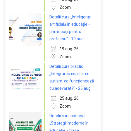
Zoom
Detalii curs „Inteligența
artificială în educație -
primii pași pentru
profesori” - 19 aug.
19 aug. 26
Zoom
Detalii curs practic
„Integrarea copiilor cu
autism: ce funcționează
cu adevărat?” - 25 aug.
25 aug. 26
Zoom
Detalii curs național
„Strategii moderne în
educație - Clasa