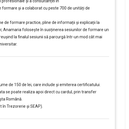
 profesionale și a consultanței în
ormare și a colaborat cu peste 700 de unități de
e formare practice, pline de informații și explicații la
tor, Anamaria folosește în susținerea sesiunilor de formare un
, reușind la finalul sesiunii să parcurgă într-un mod cât mai
iversitar.
e de 150 de lei, care include şi emiterea certificatului.
ta se poate realiza apoi direct cu cardul, prin transfer
oșta Română.
 în Trezorerie și SEAP).