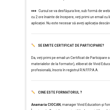
………..
♦♦♦ Cursul se va desfășura live, sub formă de webin
cu 2 ore înainte de începere, veţi primi un email cu 
aplicației. Nu este necesar să aveți aplicația descărc
SE EMITE CERTIFICAT DE PARTICIPARE?
………..
Da, veți primi pe email un Certificat de Participare 
materialelor de la formator), eliberat de Vivid Ed
profesională, înscris în registrul R.N.F.F.P.A.A.
CINE ESTE FORMATORUL ?
………..
Anamaria CIOCAN
, manager Vivid Education și for