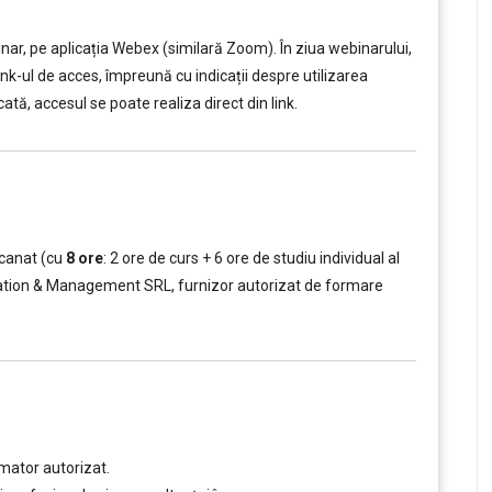
ar, pe aplicația Webex (similară Zoom). În ziua webinarului,
link-ul de acces, împreună cu indicații despre utilizarea
ată, accesul se poate realiza direct din link.
scanat (cu
8 ore
: 2 ore de curs + 6 ore de studiu individual al
ucation & Management SRL, furnizor autorizat de formare
mator autorizat.