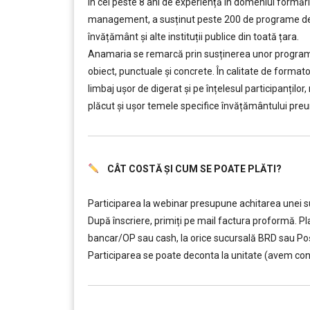
În cei peste 8 ani de experiență în domeniul formării
management, a susținut peste 200 de programe de f
învățământ şi alte instituții publice din toată țara.
Anamaria se remarcă prin susținerea unor programe d
obiect, punctuale și concrete. În calitate de forma
limbaj ușor de digerat și pe înțelesul participanților
plăcut și ușor temele specifice învățământului preun
CÂT COSTĂ ȘI CUM SE POATE PLĂTI?
………..
Participarea la webinar presupune achitarea unei sum
După înscriere, primiți pe mail factura proformă. Pla
bancar/OP sau cash, la orice sucursală BRD sau P
Participarea se poate deconta la unitate (avem cont