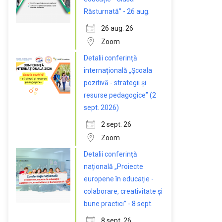
Răsturnată” - 26 aug.
26 aug. 26
Zoom
Detalii conferință
internațională „Școala
pozitivă - strategii și
resurse pedagogice” (2
sept. 2026)
2 sept. 26
Zoom
Detalii conferință
națională „Proiecte
europene în educație -
colaborare, creativitate și
bune practici” - 8 sept.
8 sept. 26