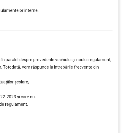
gulamentelor interne;
n paralel despre prevederile vechiului şi noului regulament,
n. Totodată, vom răspunde la întrebările frecvente din
uațiilor școlare;
022-2023 şi care nu;
 de regulament.