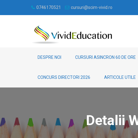
0746170521
cursuri@scim-vivid.ro
DESPRE NOI
CURSURI ASINCRON 60 DE ORE
CONCURS DIRECTORI 2026
ARTICOLE UTILE
Detalii 