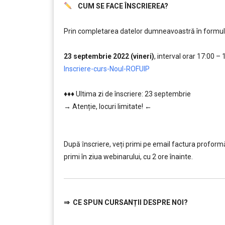
CUM SE FACE ÎNSCRIEREA?
………..
Prin completarea datelor dumneavoastră în formularul
………
23 septembrie 2022 (vineri)
, interval orar 17:00 – 
Inscriere-curs-Noul-ROFUIP
……
♦♦♦ Ultima zi de înscriere: 23 septembrie
→ Atenție, lo
curi limitate! ←
……
………..
După ȋnscriere, veți primi pe email factura proformă ș
primi în ziua webinarului, cu 2 ore înainte.
⇒
CE SPUN CURSANȚII DESPRE NOI?