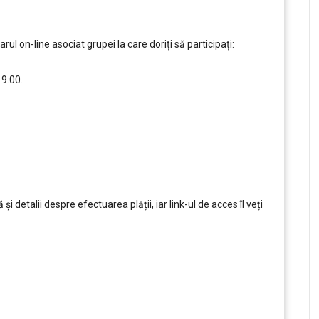
 on-line asociat grupei la care doriți să participați:
19:00.
,,,,,
i detalii despre efectuarea plății, iar link-ul de acces îl veți