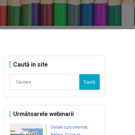
Caută în site
Caută
după:
Următoarele webinarii
Detalii curs internaț.
Belgia „Clase vii -