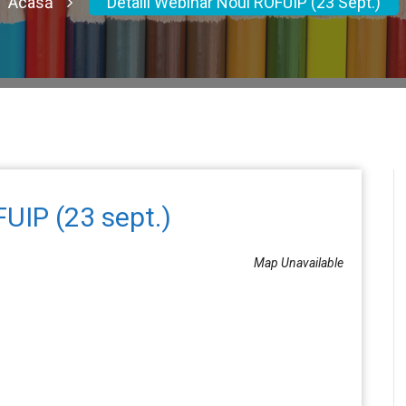
Acasă
Detalii Webinar Noul ROFUIP (23 Sept.)
FUIP (23 sept.)
Map Unavailable