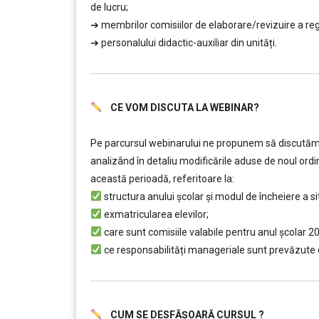
de lucru;
➔ membrilor comisiilor de elaborare/revizuire a re
➔ personalului didactic-auxiliar din unități.
CE VOM DISCUTA LA WEBINAR?
………..
Pe parcursul webinarului ne propunem să discutăm î
analizând în detaliu modificările aduse de noul ordi
această perioadă, referitoare la:
structura anului școlar și modul de încheiere a sit
exmatricularea elevilor;
care sunt comisiile valabile pentru anul şcolar 2
ce responsabilități manageriale sunt prevăzute
CUM SE DESFĂȘOARĂ CURSUL ?