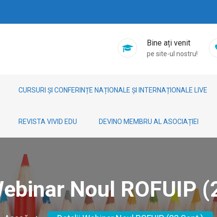
Bine ați venit
pe site-ul nostru!
CURSURI ȘI CONFERINȚE NAȚIONALE ȘI INTERNAȚIONALE LIVE
REVISTA VIVID EDU
DEVINO MEMBRU AL ASOCIAȚIEI
Webinar Noul ROFUIP (