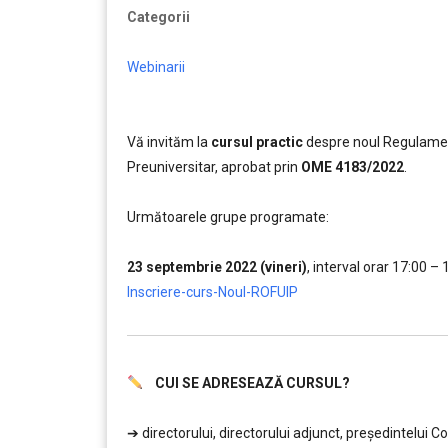
Categorii
Webinarii
Vă invităm la
cursul practic
despre noul Regulament
Preuniversitar, aprobat prin
OME 4183/2022
.
……..
Următoarele grupe programate:
………
23 septembrie 2022 (vineri)
, interval orar 17:00 – 
Inscriere-curs-Noul-ROFUIP
CUI SE ADRESEAZĂ CURSUL?
………..
➔ directorului, directorului adjunct, președintelui 