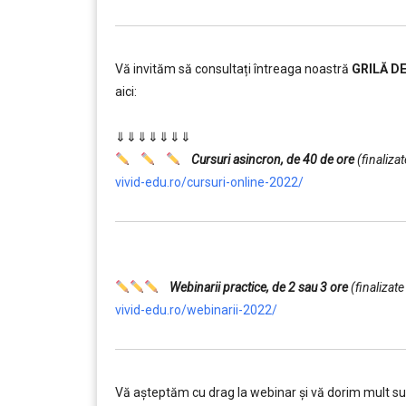
Vă invităm să consultați întreaga noastră
GRILĂ D
aici:
……….
⇓⇓⇓⇓⇓⇓⇓
Cursuri asincron, de 40 de ore
(finaliza
vivid-edu.ro/cursuri-online-2022/
…….
Webinarii practice, de 2 sau 3 ore
(finalizate
vivid-edu.ro/webinarii-2022/
Vă aşteptăm cu drag la webinar şi vă dorim mult s